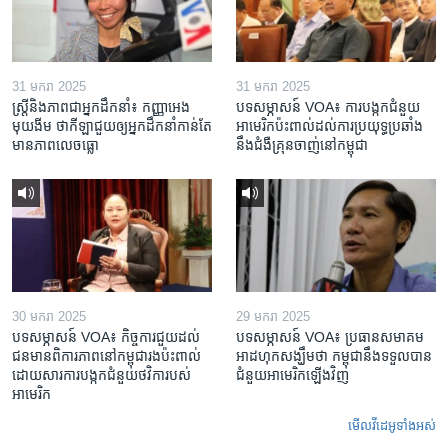
31 មករា 2025
31 មករា 2025
ស្រ្តី​និង​ភាព​ជា​អ្នក​ដឹកនាំ៖ កញ្ញា​អេង
បទសម្ភាសន៍ VOA៖ ការបង្កក​ជំនួយ​
មុយងីម ថា​កីឡា​ជួយឲ្យ​អ្នកដឹកនាំ​កាន់តែ​
អាមេរិក​ប៉ះពាល់ដល់​ការប្រយុទ្ធ​ប្រឆាំង​
មាន​ភាព​លេចធ្លោ
នឹង​ជំងឺ​គ្រុនចាញ់​នៅ​កម្ពុជា
30 មករា 2025
29 មករា 2025
បទសម្ភាសន៍ VOA៖ កិច្ចការ​ជួយ​ដល់​
បទសម្ភាសន៍ VOA៖ ប្រធាន​សមាគម​
ជន​មាន​ពិការភាព​នៅកម្ពុជា​រង​ប៉ះពាល់​
អាដហុក​សង្ឃឹម​ថា កម្ពុជា​នឹង​ទទួល​បាន​
ដោយសារ​ការ​បង្កក​ជំនួយ​ថវិកា​របស់​
ជំនួយ​អាមេរិក​ឡើងវិញ
អាមេរិក
មើល​វីដេអូ​ទាំង​អស់