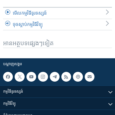
មើល​កម្មវិធី​ទូរទស្សន៍
ចុចស្តាប់កម្មវិធីវិទ្យុ
អានអត្ថបទផ្សេងៗទៀត
បណ្តាញ​សង្គម
កម្មវិធី​ទូរទស្សន៍
កម្មវិធី​វិទ្យុ