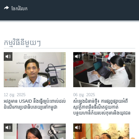
ចែករំលែក
កម្មវិធី​នីមួយៗ
12 កុម្ភៈ 2025
06 កុម្ភៈ 2025
អវត្តមាន USAID នឹងធ្វើឲ្យប៉ះពាល់ដល់
សំឡេងជំនាន់ថ្មី៖ ការផ្សព្វផ្សាយអំពី
ដំណើរការប្រជាធិបតេយ្យនៅកម្ពុជា
សុវត្ថិភាពអ៊ីនធឺណិតជួយកាត់
បន្ថយហានិភ័យរបស់កុមារនិងយុវជន