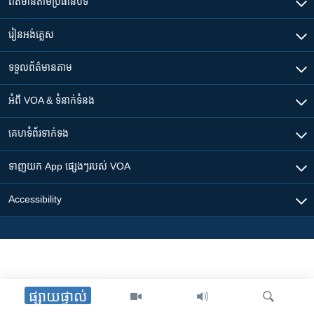
ព័ត៌មាន​តាមប្រធានបទ​
រៀន​​អង់គ្លេស
ទទួល​ព័ត៌មាន​តាម
អំពី​ VOA & ទំនាក់ទំនង
គេហទំព័រ​​ទាក់ទង
ទាញយក​ App ផ្សេងៗ​របស់​ VOA
Accessibility
ផ្សាយផ្ទាល់