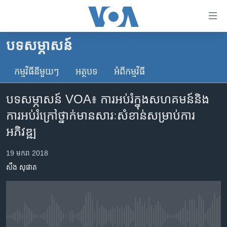
ភ្ជាប់​
ទៅ​
គេហទំព័រ​
បទ​សម្ភាសន៍
កម្ពុជា
ទាក់ទង
រំលង​
កម្មវិធី​នីមួយៗ
អត្ថបទ​
អំពី​កម្មវិធី​
អន្តរជាតិ
និង​
អាមេរិក
ចូល​
បទ​សម្ភាសន៍ VOA៖ ​​ការ​អប់រំ​ក្នុង​​សហគមន៍​និង​
ទៅ​​
ចិន
ការ​អប់រំ​​ក្រៅ​ថ្នាក់​មាន​សារៈសំខាន់​សម្រាប់​​ការ​
ទំព័រ​
ហេឡូវីអូអេ
អភិវឌ្ឍ
ព័ត៌មាន​​
តែ​
កម្ពុជាច្នៃប្រតិដ្ឋ
19 មករា 2018
ម្តង
ព្រឹត្តិការណ៍ព័ត៌មាន
រំលង​
សឹង សុផាត
និង​
ទូរទស្សន៍ / វីដេអូ​
ចូល​
វិទ្យុ / ផតខាសថ៍
ទៅ​
ទំព័រ​
កម្មវិធីទាំងអស់
No media source currently available