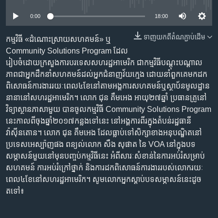
រចនា
សម្ព័ន្ធ​
Khmer English
0:00
18:00
រំលង​
និង​
ទាញ​យក​ពី​តំណភ្ជាប់​ដើម
កម្មវិធី​ «ដំណោះស្រាយ​សហគមន៍‍» ឬ
បណ្តាញ​សង្គម
ចូល​
Community Solutions Program ដែល​
ទៅ​
រៀបចំ​ដោយ​ក្រសួង​ការ​បរទេស​សហរដ្ឋ​អាមេរិក ជា​កម្មវិធី​បណ្តុះបណ្តាល​
កាន់​
ភាព​ជា​អ្នក​ដឹកនាំ​សហគមន៍​​ដល់​អ្នក​ជំនាញ​វ័យ​ក្មេង ដោយ​នាំ​ពួក​គេ​មក​ដក​
ទំព័រ​
ពិសោធន៍​ការងារ​រយៈ​ពេល​៤​ខែ​នៅ​​តាម​អង្គការ​សហគមន៍​ឬ​ស្ថាប័ន​មូលដ្ឋាន​
ភាសា
ស្វែង​
នានា​​នៅ​សហរដ្ឋ​អាមេរិក។ លោក ជុន គឹមអេង អាយុ​២៧​ឆ្នាំ ​​ប្រធាន​គ្រូ​នៅ​
រក
វិទ្យាស្ថាន​​ភាសា​មួយ​​​​ បាន​ចូល​កម្មវិធី Community Solutions Program
នេះ​កាល​ពី​ចុង​​ឆ្នាំ​២០១៧​កន្លង​ទៅ​នេះ ​នៅ​​អង្គការ​ពីរ​ក្នុង​តំបន់​រដ្ឋធានី​
វ៉ាស៊ីនតោន។ លោក ជុន គឹមអេង​ ដែល​ធ្លាប់​ទៅ​សិក្សា​ខាង​អនុបណ្ឌិត​នៅ​
ប្រទេស​អេស្ប៉ាញ​ផង ពន្យល់​​លោក សឹង សុផាត នៃ VOA នៅ​ក្នុង​បទ​
សម្ភាសន៍​មួយ​នៅ​មុន​បញ្ចប់​កម្មវិធី​នេះ អំពី​សារៈសំខាន់​នៃ​ការ​អប់រំ​សម្រាប់​
សហគមន៍​ ការ​អប់រំ​ក្រៅ​ថ្នាក់ និង​ការ​ដក​ពិសោធន៍​ការងារ​​របស់​លោក​រយៈ​
ពេល​៤​ខែ​នៅ​សហរដ្ឋ​អាមេរិក។ សូម​លោក​អ្នក​ស្តាប់​​បទសម្ភាសន៍​​នេះដូច​
តទៅ៖