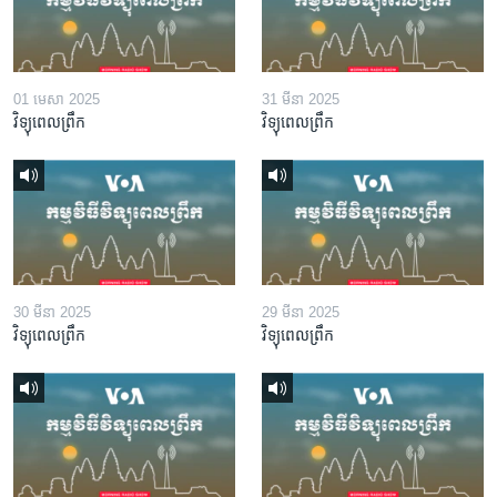
01 មេសា 2025
31 មីនា 2025
វិទ្យុពេលព្រឹក
វិទ្យុពេលព្រឹក
30 មីនា 2025
29 មីនា 2025
វិទ្យុពេលព្រឹក
វិទ្យុពេលព្រឹក