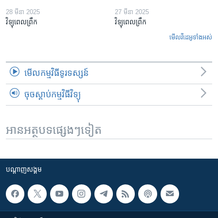
28 មីនា 2025
27 មីនា 2025
វិទ្យុពេលព្រឹក
វិទ្យុពេលព្រឹក
មើល​វីដេអូ​ទាំង​អស់
មើល​កម្មវិធី​ទូរទស្សន៍
ចុចស្តាប់កម្មវិធីវិទ្យុ
អានអត្ថបទផ្សេងៗទៀត
បណ្តាញ​សង្គម