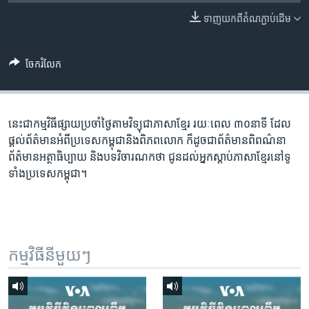
រចនា
សម្ព័ន្ធ​
ទាញ​យក​ពី​តំណភ្ជាប់​ដើម
Khmer English
រំលង​
និង​
បណ្តាញ​សង្គម
ចែករំលែក
ចូល​
ទៅ​
កាន់​
ទំព័រ​
នេះជា​កម្ម​វិធីផ្សាយ​ប្រចាំថ្ងៃ​តាម​វិទ្យុ​ជា​ភាសា​ខ្មែរ​ រយៈ​ពេល​ ៣០​​នាទី ដែល​
ភាសា
ស្វែង​
ផ្តល់​ព័ត៌មាន​អំពី​ប្រទេស​កម្ពុជា​និង​ពិភព​លោក​ ក៏ដូច​​ជា​ព័ត៌មាន​ពិពណ៌នា​
រក
ព័ត៌មាន​អត្ថា​ធិប្បាយ​ និង​បទ​​វិចារណកថា​ ជូន​ដល់​អ្នក​ស្តាប់​ភាសា​ខ្មែរ​នៅ​ទូ
ទាំង​ប្រទេស​កម្ពុជា។
កម្មវិធី​នីមួយៗ