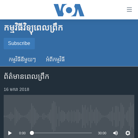
ភ្ជាប់​
ទៅ​
គេហទំព័រ​
កម្មវិធីវិទ្យុពេលព្រឹក
កម្ពុជា
ទាក់ទង
រំលង​
អន្តរជាតិ
Subscribe
និង​
SUBSCRIBE
អាមេរិក
ចូល​
កម្មវិធី​នីមួយៗ
អំពី​កម្មវិធី​
ទៅ​​
ចិន
YouTube Music
ទំព័រ​
ព័ត៌មានពេលព្រឹក
ហេឡូវីអូអេ
ព័ត៌មាន​​
តែ​
កម្ពុជាច្នៃប្រតិដ្ឋ
16 មករា 2018
Spotify
ម្តង
ព្រឹត្តិការណ៍ព័ត៌មាន
រំលង​
ទទួល​​​សេវា​​​ Podcast
និង​
ទូរទស្សន៍ / វីដេអូ​
ចូល​
No media source currently available
វិទ្យុ / ផតខាសថ៍
ទៅ​
ទំព័រ​
កម្មវិធីទាំងអស់
0:00
30:00