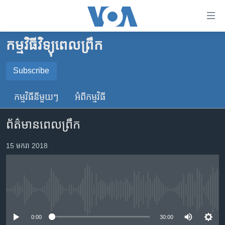
ភ្ជាប់​
ទៅ​
គេហទំព័រ​
កម្មវិធីវិទ្យុពេលព្រឹក
កម្ពុជា
ទាក់ទង
រំលង​
អន្តរជាតិ
Subscribe
និង​
SUBSCRIBE
អាមេរិក
ចូល​
កម្មវិធី​នីមួយៗ
អំពី​កម្មវិធី​
ទៅ​​
ចិន
YouTube Music
ទំព័រ​
ព័ត៌មានពេលព្រឹក
ហេឡូវីអូអេ
ព័ត៌មាន​​
តែ​
កម្ពុជាច្នៃប្រតិដ្ឋ
15 មករា 2018
Spotify
ម្តង
ព្រឹត្តិការណ៍ព័ត៌មាន
រំលង​
ទទួល​​​សេវា​​​ Podcast
និង​
ទូរទស្សន៍ / វីដេអូ​
ចូល​
No media source currently available
វិទ្យុ / ផតខាសថ៍
ទៅ​
ទំព័រ​
កម្មវិធីទាំងអស់
0:00
30:00