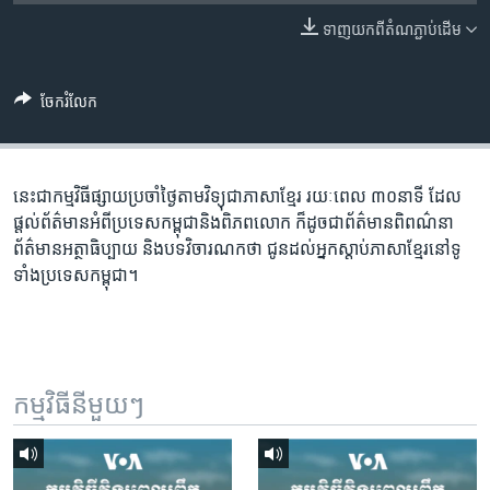
រចនា
សម្ព័ន្ធ​
ទាញ​យក​ពី​តំណភ្ជាប់​ដើម
Khmer English
រំលង​
និង​
បណ្តាញ​សង្គម
ចែករំលែក
ចូល​
ទៅ​
កាន់​
ទំព័រ​
នេះជា​កម្ម​វិធីផ្សាយ​ប្រចាំថ្ងៃ​តាម​វិទ្យុ​ជា​ភាសា​ខ្មែរ​ រយៈ​ពេល​ ៣០​​នាទី ដែល​
ភាសា
ស្វែង​
ផ្តល់​ព័ត៌មាន​អំពី​ប្រទេស​កម្ពុជា​និង​ពិភព​លោក​ ក៏ដូច​​ជា​ព័ត៌មាន​ពិពណ៌នា​
រក
ព័ត៌មាន​អត្ថា​ធិប្បាយ​ និង​បទ​​វិចារណកថា​ ជូន​ដល់​អ្នក​ស្តាប់​ភាសា​ខ្មែរ​នៅ​ទូ
ទាំង​ប្រទេស​កម្ពុជា។
កម្មវិធី​នីមួយៗ