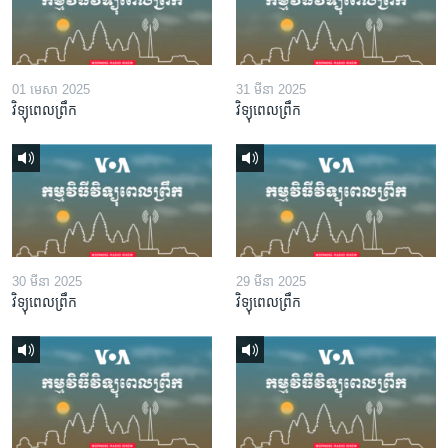
01 មេសា 2025
31 មីនា 2025
វិទ្យុពេលព្រឹក
វិទ្យុពេលព្រឹក
30 មីនា 2025
29 មីនា 2025
វិទ្យុពេលព្រឹក
វិទ្យុពេលព្រឹក