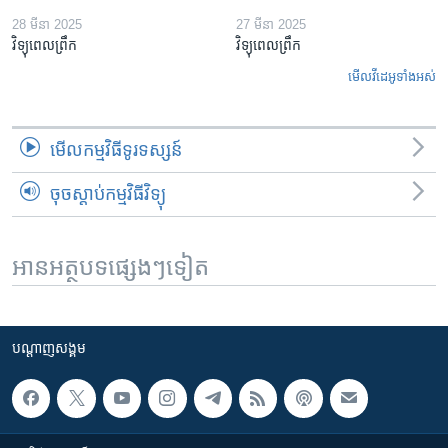
28 មីនា 2025
27 មីនា 2025
វិទ្យុពេលព្រឹក
វិទ្យុពេលព្រឹក
មើល​វីដេអូ​ទាំង​អស់
មើល​កម្មវិធី​ទូរទស្សន៍
ចុចស្តាប់កម្មវិធីវិទ្យុ
អានអត្ថបទផ្សេងៗទៀត
បណ្តាញ​សង្គម