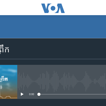
SUBSCRIBE
រឹក
Apple Podcasts
YouTube Music
Spotify
No media source currently availa
0:00
ទទួល​​​សេវា​​​ Podcast