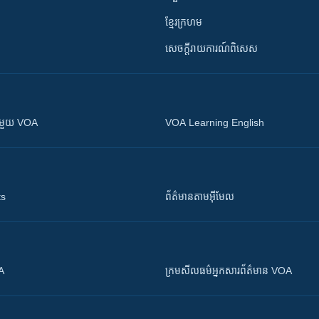
ខ្មែរក្រហម
សេចក្តីរាយការណ៍ពិសេស
ស​​ជាមួយ VOA
VOA Learning English
ts
ព័ត៌មាន​តាម​អ៊ីមែល
OA
ក្រម​​​សីលធម៌​​​អ្នក​​​សារព័ត៌មាន VOA