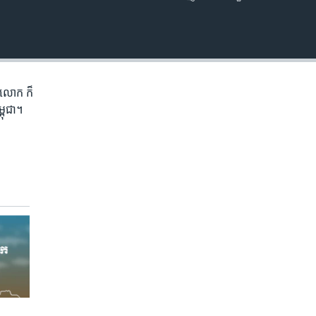
EMBED
ភព​លោក​ ក៏
្ពុជា។