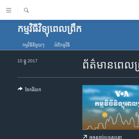
ភ្ជាប់​
ទៅ​
គេហទំព័រ​
ស្វែង​
កម្មវិធីវិទ្យុពេលព្រឹក
កម្ពុជា
រក
ទាក់ទង
អន្តរជាតិ
រំលង​
កម្មវិធី​នីមួយៗ
អំពី​កម្មវិធី​
និង​
អាមេរិក
ចូល​
10 ធ្នូ 2017
ព័ត៌មានពេលព្
ចិន
ទៅ​​
ទំព័រ​
ហេឡូវីអូអេ
ព័ត៌មាន​​
កម្ពុជាច្នៃប្រតិដ្ឋ
តែ​
ចែករំលែក
ម្តង
ព្រឹត្តិការណ៍ព័ត៌មាន
រំលង​
ទូរទស្សន៍ / វីដេអូ​
និង​
ចូល​
វិទ្យុ / ផតខាសថ៍
ទៅ​
កម្មវិធីទាំងអស់
ទំព័រ​
ចុច​​ស្តាប់​ឬ​ទស្សនា