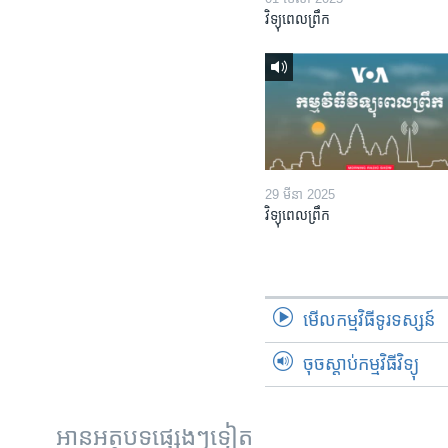
វិទ្យុពេលព្រឹក
29 មីនា 2025
វិទ្យុពេលព្រឹក
មើល​កម្មវិធី​ទូរទស្សន៍
ចុចស្តាប់កម្មវិធីវិទ្យុ
អានអត្ថបទផ្សេងៗទៀត