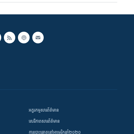
អក្ខរកម្មសារព័ត៌មាន
សេរីភាពសារព័ត៌មាន
ការបោះឆ្នោតនៅអាមេរិកឆ្នាំ២០២០