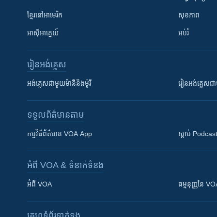
ខ្មែរ​នៅអាមេរិក
សុខភាព
អាស៊ីអាគ្នេយ៍
អប់រំ
រៀន​​អង់គ្លេស
អង់គ្លេស​ជាមួយ​ម៉ានី​និង​ម៉ូរី
រៀន​​​​​​អង់គ្លេ
ទទួល​ព័ត៌មាន​តាម
កម្មវិធី​ព័ត៌មាន VOA App
ស្តាប់ Podcas
អំពី​ VOA & ទំនាក់ទំនង
អំពី​ VOA
ធម្មនុញ្ញ​នៃ V
គេហទំព័រ​​ទាក់ទង