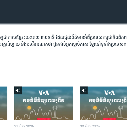
​វិទ្យុ​ជា​ភាសា​ខ្មែរ​ រយៈ​ពេល​ ៣០​​នាទី ដែល​ផ្តល់​ព័ត៌មាន​អំពី​ប្រទេស​កម្ពុជា​និង​ពិ
អត្ថា​ធិប្បាយ​ និង​បទ​​វិចារណកថា​ ជូន​ដល់​អ្នក​ស្តាប់​ភាសា​ខ្មែរ​នៅ​ទូទាំង​ប្រទេស​កម
31 មីនា 2025
30 មីនា 2025