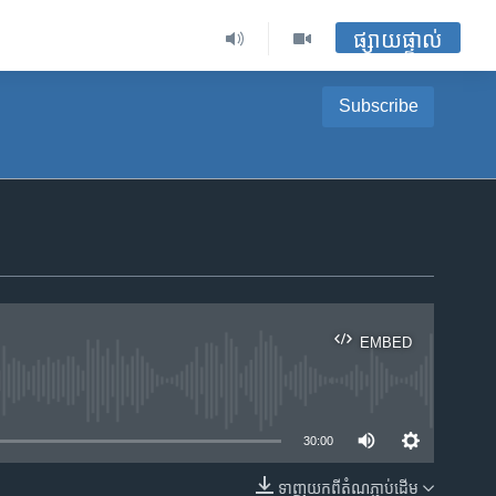
ផ្សាយផ្ទាល់
Subscribe
EMBED
ble
30:00
ទាញ​យក​ពី​តំណភ្ជាប់​ដើម