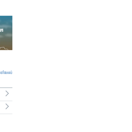
ូ​ទាំង​អស់