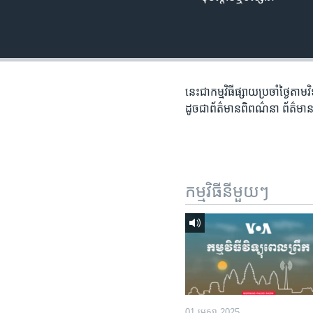
រចនា
សម្ព័ន្ធ​
រំលង​
និង​
ចូល​
ទៅ​
នេះជា​កម្ម​វិធីផ្សាយ​ប្រចាំថ្ងៃ​តាម
កាន់​
ដូច​​ជា​ព័ត៌មាន​ពិពណ៌នា​ ព័ត៌មាន​
ទំព័រ​
ស្វែង​
រក
កម្មវិធី​នីមួយៗ
01 មេសា 2025