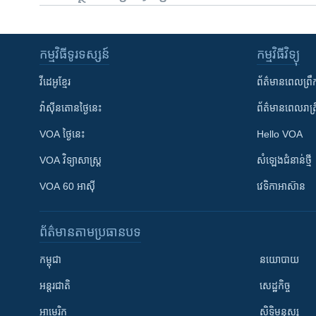
កម្មវិធី​ទូរទស្សន៍
កម្មវិធី​វិទ្យុ
វីដេអូ​ខ្មែរ
ព័ត៌មាន​ពេល​ព្រឹ
វ៉ាស៊ីនតោន​ថ្ងៃ​នេះ
ព័ត៌មាន​​ពេល​រាត្រ
VOA ថ្ងៃនេះ
Hello VOA
VOA ​វិទ្យាសាស្ត្រ
សំឡេង​ជំនាន់​ថ្មី
VOA 60 អាស៊ី
វេទិកា​អាស៊ាន
ព័ត៌មាន​តាមប្រធានបទ​
កម្ពុជា
នយោបាយ
អន្តរជាតិ
សេដ្ឋកិច្ច
អាមេរិក
សិទ្ធិមនុស្ស