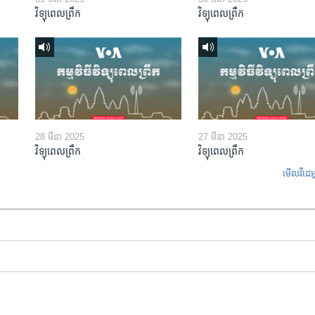
វិទ្យុពេលព្រឹក
វិទ្យុពេលព្រឹក
28 មីនា 2025
27 មីនា 2025
វិទ្យុពេលព្រឹក
វិទ្យុពេលព្រឹក
មើល​វីដេអ