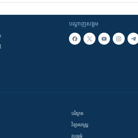
បណ្តាញ​សង្គម
ក
ី
បរិស្ថាន
វិទ្យាសាស្រ្ត
វប្បធម៌