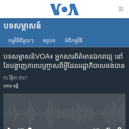
ភ្ជាប់​
ទៅ​
គេហទំព័រ​
បទ​សម្ភាសន៍
កម្ពុជា
ទាក់ទង
រំលង​
កម្មវិធី​នីមួយៗ
អត្ថបទ​
អំពី​កម្មវិធី​
អន្តរជាតិ
និង​
អាមេរិក
ចូល​
បទសម្ភាសន៍VOA៖ អ្នក​សារព័ត៌មាន​ឯករាជ្យ នៅ​
ទៅ​​
ចិន
តែ​បង្ហាញ​ភាពបញ្ច្រាស​ពី​អ្វី​ដែល​រដ្ឋាភិបាល​ចង់​បាន
ទំព័រ​
ហេឡូវីអូអេ
ព័ត៌មាន​​
21 វិច្ឆិកា 2017
តែ​
កម្ពុជាច្នៃប្រតិដ្ឋ
សាយ មុន្នី
ម្តង
ព្រឹត្តិការណ៍ព័ត៌មាន
រំលង​
និង​
ទូរទស្សន៍ / វីដេអូ​
ចូល​
វិទ្យុ / ផតខាសថ៍
ទៅ​
No media source currently available
ទំព័រ​
កម្មវិធីទាំងអស់