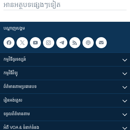
អានអត្ថបទផ្សេងៗទៀត
បណ្តាញ​សង្គម
កម្មវិធី​ទូរទស្សន៍
កម្មវិធី​វិទ្យុ
ព័ត៌មាន​តាមប្រធានបទ​
រៀន​​អង់គ្លេស
ទទួល​ព័ត៌មាន​តាម
អំពី​ VOA & ទំនាក់ទំនង