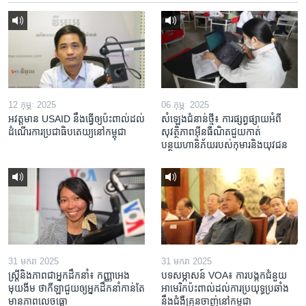
12 កុម្ភៈ 2025
06 កុម្ភៈ 2025
អវត្តមាន USAID នឹងធ្វើឲ្យប៉ះពាល់ដល់
សំឡេងជំនាន់ថ្មី៖ ការផ្សព្វផ្សាយអំពី
ដំណើរការប្រជាធិបតេយ្យនៅកម្ពុជា
សុវត្ថិភាពអ៊ីនធឺណិតជួយកាត់
បន្ថយហានិភ័យរបស់កុមារនិងយុវជន
31 មករា 2025
31 មករា 2025
ស្រ្តី​និង​ភាព​ជា​អ្នក​ដឹកនាំ៖ កញ្ញា​អេង
បទសម្ភាសន៍ VOA៖ ការបង្កក​ជំនួយ​
មុយងីម ថា​កីឡា​ជួយឲ្យ​អ្នកដឹកនាំ​កាន់តែ​
អាមេរិក​ប៉ះពាល់ដល់​ការប្រយុទ្ធ​ប្រឆាំង​
មាន​ភាព​លេចធ្លោ
នឹង​ជំងឺ​គ្រុនចាញ់​នៅ​កម្ពុជា