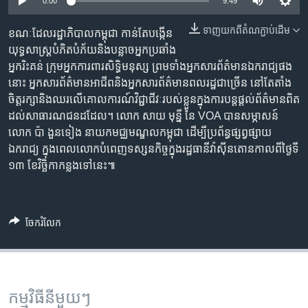
រចនា
0:00
9:49
សម្ព័ន្ធ​
Khmer English
ទាញ​យក​ពី​តំណភ្ជាប់​ដើម
ខណៈ​ដែល​រដ្ឋាភិបាល​កម្ពុជា កាន់តែ​បង្កើន​
រំលង​
យុទ្ធសាស្ត្រ​បំភិតបំភ័យ​និង​បន្លាច​អ្នក​ប្រឆាំង ​
និង​
បណ្តាញ​សង្គម
អ្នក​រិះគន់ ​ក្រុម​អ្នកការពារ​សិទ្ធិមនុស្ស ព្រមទាំង​អ្នក​សារព័ត៌មាន​ឯករាជ្យ​ផង​
ចូល​
នោះ អ្នក​សារព័ត៌មាន​អាជីព​និង​អ្នកសារព័ត៌មាន​ពលរដ្ឋ​ជាច្រើន នៅតែ​តាំង​
ទៅ​
ចិត្ត​រក្សា​និង​ឈរ​លើ​គោលការណ៍​វិជ្ជាជីវៈ​របស់​ខ្លួន​ក្នុង​ការ​បន្ត​ផ្ដល់​ព័ត៌មាន​​ពិត
កាន់​
ដល់​សាធារណជន​ដដែល។ លោក សាយ មុន្នី នៃ VOA បាន​សម្ភាសន៍​
ទំព័រ​
ភាសា
លោក ប៉ា ងួនទៀង នាយក​មជ្ឈមណ្ឌល​កម្ពុជា ដើម្បី​ប្រព័ន្ធ​ផ្សព្វផ្សាយ​
ស្វែង​
ឯករាជ្យ ​ក្នុង​ពេល​លោក​បំពេញ​ទស្សនកិច្ច​ក្នុង​រដ្ឋធានី​វ៉ាស៊ីនតោន​កាល​ពី​ថ្ងៃ​ទី​
រក
១៣ ខែ​វិច្ឆិកា​កន្លង​ទៅ​នេះ៕
ចែករំលែក
កម្មវិធី​នីមួយៗ