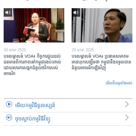
30 មករា 2025
29 មករា 2025
បទសម្ភាសន៍ VOA៖ កិច្ចការ​ជួយ​ដល់​
បទសម្ភាសន៍ VOA៖ ប្រធាន​សមាគម​
ជន​មាន​ពិការភាព​នៅកម្ពុជា​រង​ប៉ះពាល់​
អាដហុក​សង្ឃឹម​ថា កម្ពុជា​នឹង​ទទួល​បាន​
ដោយសារ​ការ​បង្កក​ជំនួយ​ថវិកា​របស់​
ជំនួយ​អាមេរិក​ឡើងវិញ
អាមេរិក
មើល​វីដេអូ​ទាំង​អស់
មើល​កម្មវិធី​ទូរទស្សន៍
ចុចស្តាប់កម្មវិធីវិទ្យុ