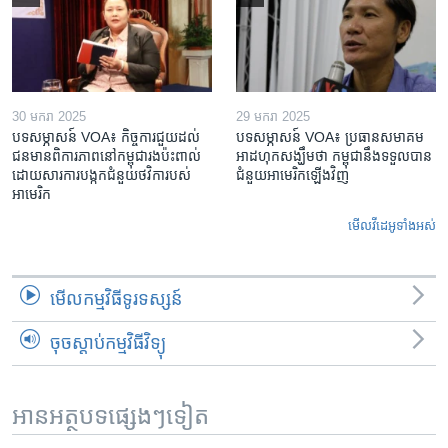
30 មករា 2025
29 មករា 2025
បទសម្ភាសន៍ VOA៖ កិច្ចការ​ជួយ​ដល់​
បទសម្ភាសន៍ VOA៖ ប្រធាន​សមាគម​
ជន​មាន​ពិការភាព​នៅកម្ពុជា​រង​ប៉ះពាល់​
អាដហុក​សង្ឃឹម​ថា កម្ពុជា​នឹង​ទទួល​បាន​
ដោយសារ​ការ​បង្កក​ជំនួយ​ថវិកា​របស់​
ជំនួយ​អាមេរិក​ឡើងវិញ
អាមេរិក
មើល​វីដេអូ​ទាំង​អស់
មើល​កម្មវិធី​ទូរទស្សន៍
ចុចស្តាប់កម្មវិធីវិទ្យុ
អានអត្ថបទផ្សេងៗទៀត