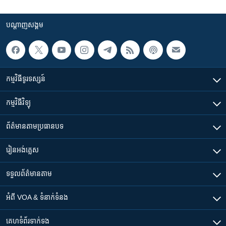
បណ្តាញ​សង្គម
កម្មវិធី​ទូរទស្សន៍
កម្មវិធី​វិទ្យុ
ព័ត៌មាន​តាមប្រធានបទ​
រៀន​​អង់គ្លេស
ទទួល​ព័ត៌មាន​តាម
អំពី​ VOA & ទំនាក់ទំនង
គេហទំព័រ​​ទាក់ទង