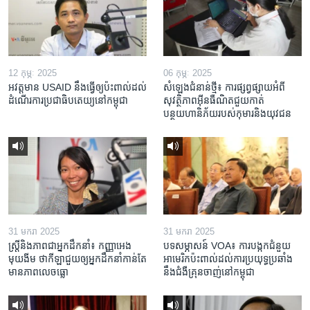
12 កុម្ភៈ 2025
06 កុម្ភៈ 2025
អវត្តមាន USAID នឹងធ្វើឲ្យប៉ះពាល់ដល់
សំឡេងជំនាន់ថ្មី៖ ការផ្សព្វផ្សាយអំពី
ដំណើរការប្រជាធិបតេយ្យនៅកម្ពុជា
សុវត្ថិភាពអ៊ីនធឺណិតជួយកាត់
បន្ថយហានិភ័យរបស់កុមារនិងយុវជន
31 មករា 2025
31 មករា 2025
ស្រ្តី​និង​ភាព​ជា​អ្នក​ដឹកនាំ៖ កញ្ញា​អេង
បទសម្ភាសន៍ VOA៖ ការបង្កក​ជំនួយ​
មុយងីម ថា​កីឡា​ជួយឲ្យ​អ្នកដឹកនាំ​កាន់តែ​
អាមេរិក​ប៉ះពាល់ដល់​ការប្រយុទ្ធ​ប្រឆាំង​
មាន​ភាព​លេចធ្លោ
នឹង​ជំងឺ​គ្រុនចាញ់​នៅ​កម្ពុជា