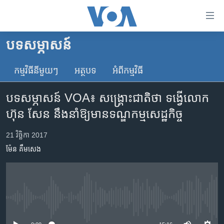
ភ្ជាប់​
ទៅ​
គេហទំព័រ​
បទ​សម្ភាសន៍
កម្ពុជា
ទាក់ទង
រំលង​
កម្មវិធី​នីមួយៗ
អត្ថបទ​
អំពី​កម្មវិធី​
អន្តរជាតិ
និង​
អាមេរិក
ចូល​
បទសម្ភាសន៍ VOA៖ សង្គ្រោះ​ជាតិ​ថា ទង្វើ​លោក​
ទៅ​​
ចិន
ហ៊ុន សែន នឹង​នាំ​ឱ្យ​មាន​ទណ្ឌកម្ម​សេដ្ឋកិច្ច
ទំព័រ​
ហេឡូវីអូអេ
ព័ត៌មាន​​
21 វិច្ឆិកា 2017
តែ​
កម្ពុជាច្នៃប្រតិដ្ឋ
ម៉ែន គឹមសេង
ម្តង
ព្រឹត្តិការណ៍ព័ត៌មាន
រំលង​
និង​
ទូរទស្សន៍ / វីដេអូ​
ចូល​
វិទ្យុ / ផតខាសថ៍
ទៅ​
No media source currently available
ទំព័រ​
កម្មវិធីទាំងអស់