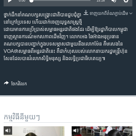
រចនា
0:00
15:16
សម្ព័ន្ធ​
Khmer English
ទាញ​យក​ពី​តំណភ្ជាប់​ដើម
ថ្នាក់ដឹកនាំ​គណបក្ស​សង្គ្រោះជាតិ​បាន​ជួបជុំគ្នា​
រំលង​
នៅ​ក្រៅ​ប្រទេស ហើយ​ដាក់​ចេញ​យុទ្ធសាស្រ្ត​ថ្មី​
និង​
បណ្តាញ​សង្គម
ដោយ​មាន​ការប្រើ​ប្រាស់​សម្ពាធ​អន្តរជាតិ​ផងដែរ ដើម្បី​ឱ្យ​រដ្ឋាភិបាល​កម្ពុជា​
ចូល​
ទាញ​ស្ថានការណ៍​មក​សភាព​ដើម​វិញ។ លោក​អេង ឆៃអ៊ាង​អនុប្រធាន​
ទៅ​
គណបក្ស​បាន​បញ្ជាក់​ក្នុង​បទសម្ភាស​ជាមួយ​នឹង​លោក​ម៉ែន គឹម​សេង​នៃ​
កាន់​
VOAថា​សម្ពាធ​ពី​អន្តរជាតិ​នេះ គឺ​ជា​កំហុស​របស់​លោក​នាយករដ្ឋ​មន្ត្រី​ហ៊ុន
ទំព័រ​
ភាសា
សែន​ដែល​បាន​រំលោភ​សិទ្ធិ​មនុស្ស និង​លទ្ធិ​ប្រជាធិបតេយ្យ៕
ស្វែង​
រក
ចែករំលែក
កម្មវិធី​នីមួយៗ