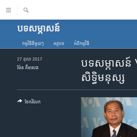
ភ្ជាប់​
ទៅ​
គេហទំព័រ​
ស្វែង​
បទ​សម្ភាសន៍
កម្ពុជា
រក
ទាក់ទង
អន្តរជាតិ
រំលង​
កម្មវិធី​នីមួយៗ
អត្ថបទ​
អំពី​កម្មវិធី​
និង​
អាមេរិក
ចូល​
27 តុលា 2017
បទ​សម្ភាសន៍ 
ចិន
ទៅ​​
ម៉ែន គឹមសេង
ទំព័រ​
ហេឡូវីអូអេ
សិទ្ធិមនុស្ស
ព័ត៌មាន​​
កម្ពុជាច្នៃប្រតិដ្ឋ
តែ​
ម្តង
ព្រឹត្តិការណ៍ព័ត៌មាន
រំលង​
ចែករំលែក
ទូរទស្សន៍ / វីដេអូ​
និង​
ចូល​
វិទ្យុ / ផតខាសថ៍
ទៅ​
កម្មវិធីទាំងអស់
ទំព័រ​