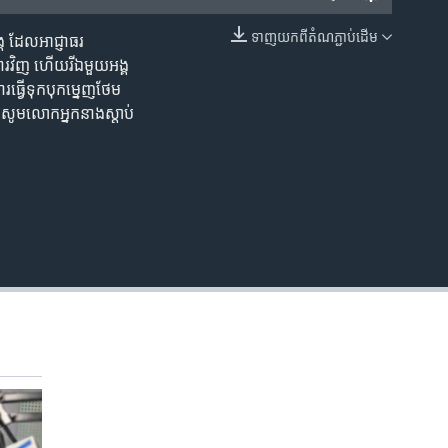
ទាញ​យក​ពី​តំណភ្ជាប់​ដើម
គ ​ដែល​អាជ្ញាធរ​
EMBED
រ​វិញ ហើយ​រីឯ​មួយ​អង្គ​
រ​ធ្វើ​ទុក​បុកម្នេញ​ថែម
សូម​លោក​អ្នក​នាង​ស្តាប់​