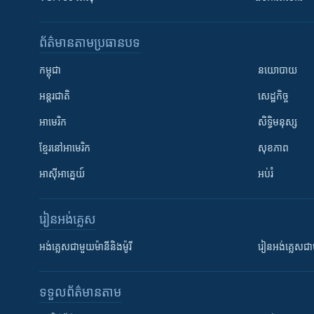
ព័ត៌មាន​តាមប្រធានបទ​
កម្ពុជា
នយោបាយ
អន្តរជាតិ
សេដ្ឋកិច្ច
អាមេរិក
សិទ្ធិមនុស្ស
ខ្មែរ​នៅអាមេរិក
សុខភាព
អាស៊ីអាគ្នេយ៍
អប់រំ
រៀន​​អង់គ្លេស
អង់គ្លេស​ជាមួយ​ម៉ានី​និង​ម៉ូរី
រៀន​​​​​​អង់គ្លេ
ទទួល​ព័ត៌មាន​តាម