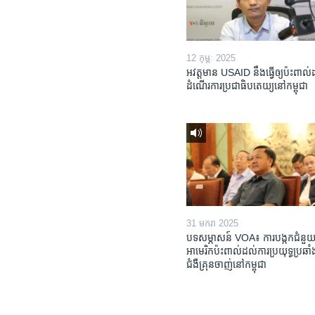
12 កុម្ភៈ 2025
អវត្តមាន USAID នឹងធ្វើឲ្យប៉ះពាល
ដំណើរការប្រជាធិបតេយ្យនៅកម្ពុជា
31 មករា 2025
បទសម្ភាសន៍ VOA៖ ការបង្កក​ជំនួយ
អាមេរិក​ប៉ះពាល់ដល់​ការប្រយុទ្ធ​ប្រឆាំង
ជំងឺ​គ្រុនចាញ់​នៅ​កម្ពុជា