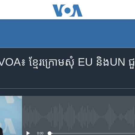
VOA៖ ខ្មែរ​ក្រោម​សុំ EU ​និងUN 
No media source currently availa
0:00