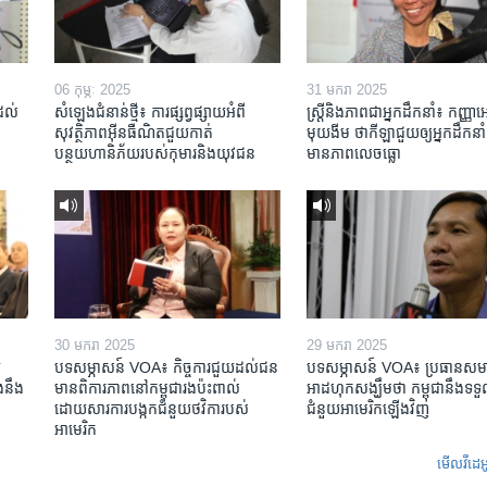
06 កុម្ភៈ 2025
31 មករា 2025
់ដល់
សំឡេងជំនាន់ថ្មី៖ ការផ្សព្វផ្សាយអំពី
ស្រ្តី​និង​ភាព​ជា​អ្នក​ដឹកនាំ៖ កញ្ញា​
សុវត្ថិភាពអ៊ីនធឺណិតជួយកាត់
មុយងីម ថា​កីឡា​ជួយឲ្យ​អ្នកដឹកនាំ​
បន្ថយហានិភ័យរបស់កុមារនិងយុវជន
មាន​ភាព​លេចធ្លោ
30 មករា 2025
29 មករា 2025
​
បទសម្ភាសន៍ VOA៖ កិច្ចការ​ជួយ​ដល់​ជន​
បទសម្ភាសន៍ VOA៖ ប្រធាន​សម
​នឹង​
មាន​ពិការភាព​នៅកម្ពុជា​រង​ប៉ះពាល់​
អាដហុក​សង្ឃឹម​ថា កម្ពុជា​នឹង​ទទួ
ដោយសារ​ការ​បង្កក​ជំនួយ​ថវិកា​របស់​
ជំនួយ​អាមេរិក​ឡើងវិញ
អាមេរិក
មើល​វីដេអ