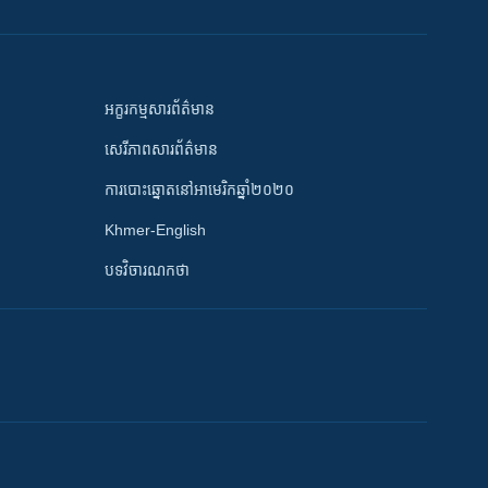
អក្ខរកម្មសារព័ត៌មាន
សេរីភាពសារព័ត៌មាន
ការបោះឆ្នោតនៅអាមេរិកឆ្នាំ២០២០
Khmer-English
បទវិចារណកថា