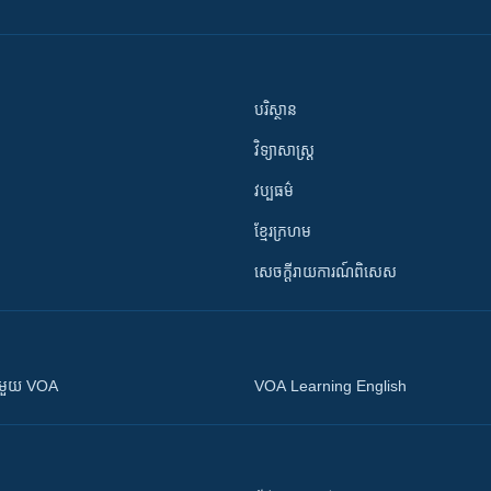
បរិស្ថាន
វិទ្យាសាស្រ្ត
វប្បធម៌
ខ្មែរក្រហម
សេចក្តីរាយការណ៍ពិសេស
ស​​ជាមួយ VOA
VOA Learning English