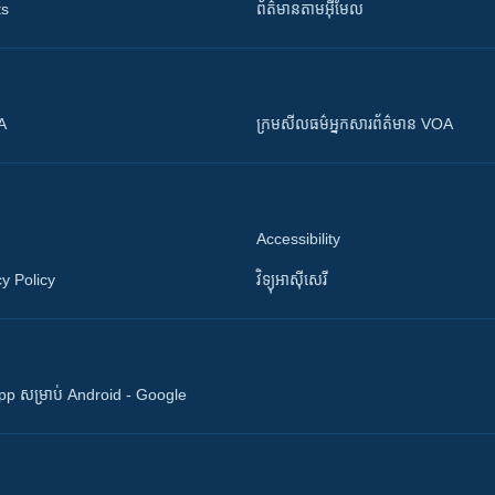
ts
ព័ត៌មាន​តាម​អ៊ីមែល
OA
ក្រម​​​សីលធម៌​​​អ្នក​​​សារព័ត៌មាន VOA
Accessibility
y Policy
វិទ្យុ​អាស៊ី​សេរី
 App សម្រាប់ Android - Google