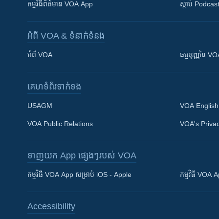
កម្មវិធី​ព័ត៌មាន VOA App
ស្តាប់ Podcas
អំពី​ VOA & ទំនាក់ទំនង
អំពី​ VOA
ធម្មនុញ្ញ​នៃ V
គេហទំព័រ​​ទាក់ទង
USAGM
VOA English
VOA Public Relations
VOA's Privac
ទាញយក​ App ផ្សេងៗ​របស់​ VOA
Khmer English
កម្មវិធី​ VOA App សម្រាប់ iOS - Apple
កម្មវិធី​ VOA
បណ្តាញ​សង្គម
Accessibility