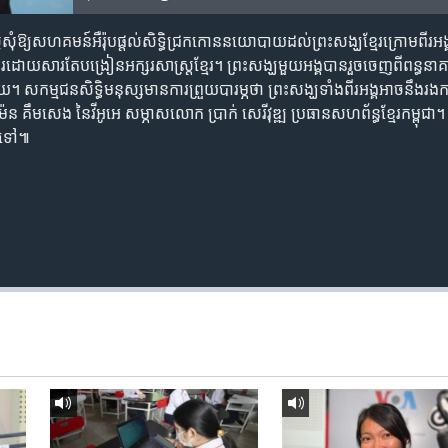
នើ​សុំ​ឱ្យ​សហគមន៍​អឺរ៉ុប​ផ្តល់​សិទ្ធិ​ជ្រកកោន​នយោបាយ​ដល់​ព្រះសង្ឃ​ខ្មែរក្រោម​ពីរ​អង្
ដោយសារ​​តែ​បង្រៀន​អក្សរសាស្រ្ត​ខ្មែរ។ ព្រះសង្ឃ​មួយ​អង្គ​បាន​រួច​ចេញ​ពី​ពន្ធនាគា
កម្មជន​សិទ្ធិ​មនុស្ស​​​មាន​ការ​ព្រួយ​បារម្ភ​ថា ​ព្រះសង្ឃ​ទាំងពីរ​អង្គ​អាច​នឹង​រង​កា
 គឹមសេង នៃ​វីអូអេ​ សម្ភាស​​លោក​ ប្រាក់​ សេរីវុឌ្ឍ ប្រធាន​សហព័ន្ធ​ខ្មែរ​កម្ពុជា។ 
​តទៅ៕