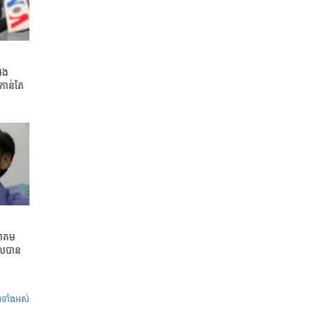
អេង
កាន់តែ​
ាគម​
ល​បាន​
ូ​ទាំង​អស់