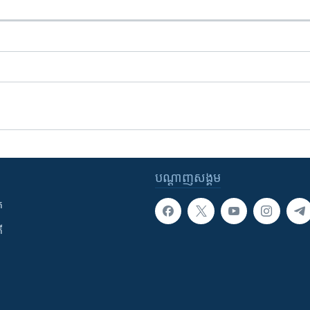
បណ្តាញ​សង្គម
ក
ី