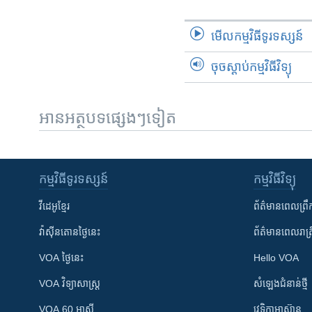
មើល​កម្មវិធី​ទូរទស្សន៍
ចុចស្តាប់កម្មវិធីវិទ្យុ
អានអត្ថបទផ្សេងៗទៀត
កម្មវិធី​ទូរទស្សន៍
កម្មវិធី​វិទ្យុ
វីដេអូ​ខ្មែរ
ព័ត៌មាន​ពេល​ព្រឹ
វ៉ាស៊ីនតោន​ថ្ងៃ​នេះ
ព័ត៌មាន​​ពេល​រាត្រ
VOA ថ្ងៃនេះ
Hello VOA
VOA ​វិទ្យាសាស្ត្រ
សំឡេង​ជំនាន់​ថ្មី
VOA 60 អាស៊ី
វេទិកា​អាស៊ាន