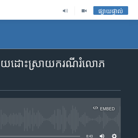
ផ្សាយផ្ទាល់
ជួយ​ដោះស្រាយ​ករណី​រំលោភ​
EMBED
ble
8:43