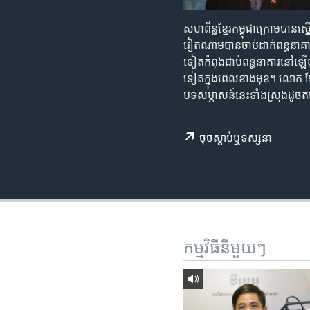
រចនា
សម្ព័ន្ធ​
សហព័ន្ធ​ខ្មែរ​កម្ពុជា​ក្រោម​បាន​ស្
រំលង​
វៀតណាម​បាន​ចាប់​ដាក់​ពន្ធនាគារ​
និង​
ទៀត​កំពុង​ជាប់​ពន្ធនាគារ​នៅ​ឡើយ។ ស
ចូល​
ទៀត​ក្នុង​ពេល​ខាង​មុខ។ ​លោក ម៉ែន
ទៅ​
បទ​សម្ភាសន៍​នេះ​ទាំងស្រុង​ដូច
កាន់​
ទំព័រ​
ស្វែង​
ចុច​​ស្តាប់​ឬ​ទស្សនា
រក
កម្មវិធី​នីមួយៗ