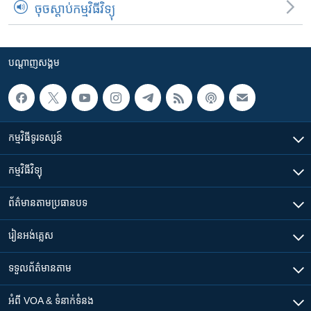
ចុចស្តាប់កម្មវិធីវិទ្យុ
បណ្តាញ​សង្គម
កម្មវិធី​ទូរទស្សន៍
កម្មវិធី​វិទ្យុ
ព័ត៌មាន​តាមប្រធានបទ​
រៀន​​អង់គ្លេស
ទទួល​ព័ត៌មាន​តាម
អំពី​ VOA & ទំនាក់ទំនង