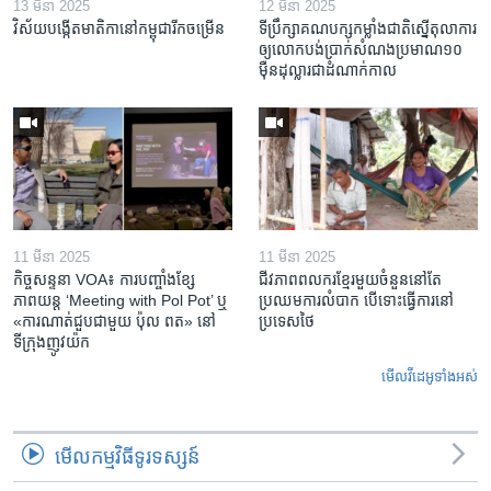
13 មីនា 2025
12 មីនា 2025
វិស័យ​បង្កើត​មាតិកា​នៅ​កម្ពុជា​រីក​ចម្រើន
ទីប្រឹក្សា​គណបក្ស​កម្លាំង​ជាតិ​ស្នើ​តុលាការ​
ឲ្យ​លោក​បង់ប្រាក់​សំណង​ប្រមាណ​១០​
ម៉ឺន​ដុល្លារ​ជា​ដំណាក់កាល
11 មីនា 2025
11 មីនា 2025
កិច្ចសន្ទនា VOA៖ ការ​បញ្ចាំង​ខ្សែ
ជីវភាពពលករខ្មែរមួយចំនួននៅតែ
ភាពយន្ត ‘Meeting with Pol Pot’ ឬ
ប្រឈមការលំបាក បើទោះធ្វើការនៅ
«ការណាត់ជួប​ជាមួយ​ ប៉ុល ពត» នៅ
ប្រទេសថៃ
ទីក្រុងញូវយ៉ក​
មើល​វីដេអូ​ទាំង​អស់
មើល​កម្មវិធី​ទូរទស្សន៍