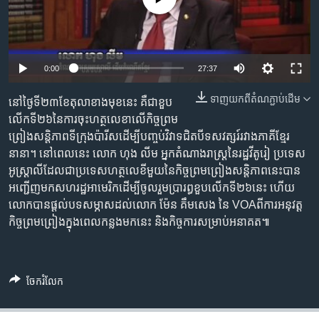
រចនា
សម្ព័ន្ធ​
Khmer English
រំលង​
និង​
បណ្តាញ​សង្គម
0:00
27:37
ចូល​
ទៅ​
ទាញ​យក​ពី​តំណភ្ជាប់​ដើម
នៅ​ថ្ងៃទី​២៣​ខែតុលា​ខាងមុខនេះ គឺជា​ខួប​
កាន់​
លើកទី​២៦​នៃ​ការចុះ​ហត្ថលេខា​លើ​កិច្ចព្រម
ទំព័រ​
ភាសា
ព្រៀង​​សន្តិភាព​ទីក្រុង​ប៉ារីស​ដើម្បី​បញ្ចប់​វិវាទ​ជិត​បី​ទសវត្សរ៍​រវាង​ភាគី​ខ្មែរ​
ស្វែង​
នានា។ នៅ​ពេល​នេះ លោក ហុង លីម អ្នកតំណាងរាស្រ្ត​នៃ​រដ្ឋ​វីតូរៀ ប្រទេស​
រក
អូស្ត្រាលី​ដែល​ជា​ប្រទេស​ហត្ថលេខី​មួយ​នៃ​កិច្ចព្រមព្រៀង​សន្តិភាព​នេះ​បាន​
អញ្ជើញ​មក​សហរដ្ឋ​អាមេរិក​ដើម្បី​ចូលរួម​ប្រារព្ធខួប​លើកទី​២៦នេះ ហើយ​
លោក​បាន​ផ្តល់​បទសម្ភាស​ដល់​លោក ម៉ែន គឹមសេង នៃ VOAពី​ការអនុវត្ត​
កិច្ចព្រមព្រៀង​ក្នុង​ពេល​កន្លង​មក​នេះ និង​កិច្ចការ​សម្រាប់​អនាគត៕
ចែករំលែក