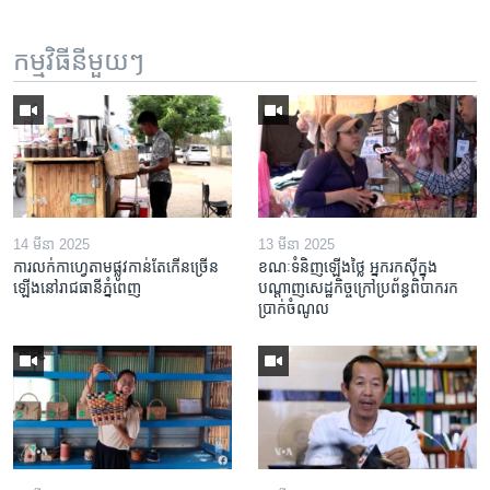
កម្មវិធី​នីមួយៗ
14 មីនា 2025
13 មីនា 2025
ការលក់​កាហ្វេ​តាម​ផ្លូវ​កាន់តែ​កើន​ច្រើន​
ខណៈទំនិញឡើងថ្លៃ អ្នករកស៊ីក្នុង​
ឡើង​នៅ​រាជធានី​ភ្នំពេញ
បណ្តាញ​សេដ្ឋកិច្ចក្រៅ​ប្រព័ន្ធពិបាក​រក​
ប្រាក់​ចំណូល