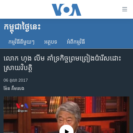
ភ្ជាប់​
ទៅ​
គេហទំព័រ​
កម្ពុជាថ្ងៃនេះ
កម្ពុជា
ទាក់ទង
រំលង​
កម្មវិធី​នីមួយៗ
អត្ថបទ​
អំពី​កម្មវិធី​
អន្តរជាតិ
និង​
អាមេរិក
ចូល​
លោក ហុង លីម គាំទ្រ​កិច្ចព្រមព្រៀង​ប៉ារីស​ដោះ
ទៅ​​
ចិន
ស្រាយ​វិបត្តិ
ទំព័រ​
ហេឡូវីអូអេ
ព័ត៌មាន​​
06 តុលា 2017
តែ​
កម្ពុជាច្នៃប្រតិដ្ឋ
ម៉ែន គឹមសេង
ម្តង
ព្រឹត្តិការណ៍ព័ត៌មាន
រំលង​
និង​
ទូរទស្សន៍ / វីដេអូ​
ចូល​
វិទ្យុ / ផតខាសថ៍
ទៅ​
ទំព័រ​
កម្មវិធីទាំងអស់
No media source currently available