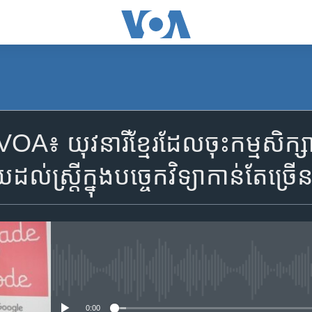
A៖ យុវនារី​ខ្មែរ​ដែល​ចុះ​កម្មសិក្សា​
ដល់​ស្ត្រី​ក្នុង​បច្ចេកវិទ្យាកាន់តែ​ច្រើ
No media source currently availa
0:00