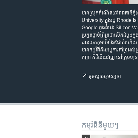
រចនា
សម្ព័ន្ធ​
មាន​ស្រុក​កំណើត​នៅ​រាជធានី​ភ្នំព
រំលង​
University ក្នុង​រដ្ឋ Rhode Island
និង​
Google ក្នុង​តំបន់ Silicon Valley ​
ចូល​
ប្រកួត​​ផ្តាច់​ព្រ័ត្រ​ជា​លើក​ដំ
ទៅ​
បាន​យក​កុមារី​ទាំង​៥​ជា​គំរូ​ហើយ​ ប៉ុន
កាន់​
មាន​​កម្មវិធី​និង​អង្គការ​គាំទ្រ
ទំព័រ​
កញ្ញា គី វិល័យវណ្ណ នៅ​ក្រុមហ៊ុ
ស្វែង​
រក
ចុច​​ស្តាប់​ឬ​ទស្សនា
កម្មវិធី​នីមួយៗ