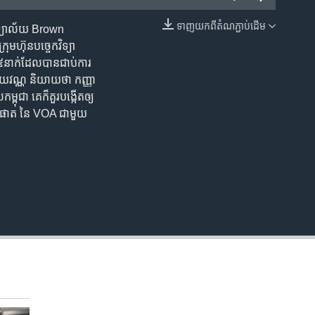
ទាញ​យក​ពី​តំណភ្ជាប់​ដើម
កលវិទ្យាល័យ Brown
EMBED
្រុមហ៊ុន​បច្ចេកវិទ្យា
​​​នាក់​​ដែល​បាន​ជាប់​ការ​
ិល័យវណ្ណ និយាយ​ថា ​កញ្ញា​
ម្ពុជា​ គេ​ក៏​គួរ​បង្កើត​ឲ្យ​
សឹង សុផាត នៃ VOA ជាមួយ​