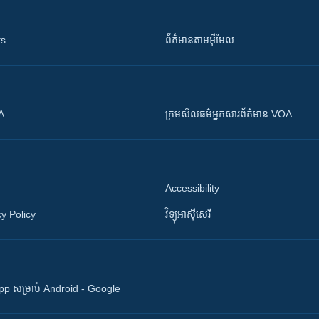
ts
ព័ត៌មាន​តាម​អ៊ីមែល
OA
ក្រម​​​សីលធម៌​​​អ្នក​​​សារព័ត៌មាន VOA
Accessibility
y Policy
វិទ្យុ​អាស៊ី​សេរី
 App សម្រាប់ Android - Google