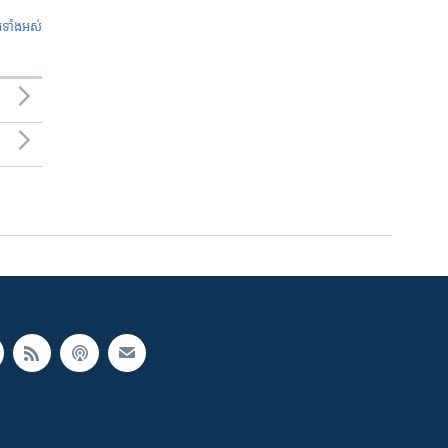
ូ​ទាំង​អស់