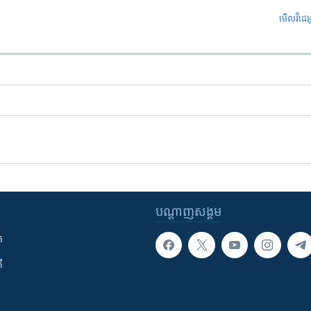
មើល​វីដេអ
បណ្តាញ​សង្គម
ក
ី