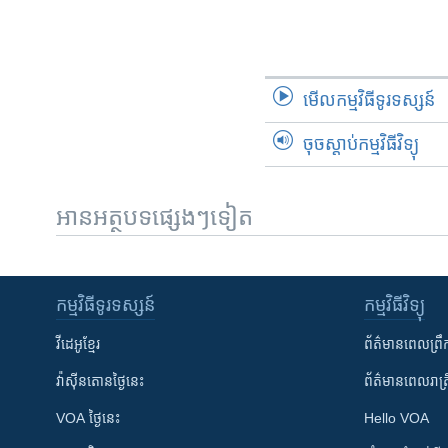
មើល​កម្មវិធី​ទូរទស្សន៍
ចុចស្តាប់កម្មវិធីវិទ្យុ
អានអត្ថបទផ្សេងៗទៀត
កម្មវិធី​ទូរទស្សន៍
កម្មវិធី​វិទ្យុ
វីដេអូ​ខ្មែរ
ព័ត៌មាន​ពេល​ព្រឹ
វ៉ាស៊ីនតោន​ថ្ងៃ​នេះ
ព័ត៌មាន​​ពេល​រាត្រ
VOA ថ្ងៃនេះ
Hello VOA