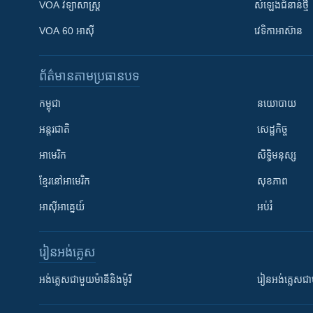
VOA ​វិទ្យាសាស្ត្រ
សំឡេង​ជំនាន់​ថ្មី
VOA 60 អាស៊ី
វេទិកា​អាស៊ាន
ព័ត៌មាន​តាមប្រធានបទ​
កម្ពុជា
នយោបាយ
អន្តរជាតិ
សេដ្ឋកិច្ច
អាមេរិក
សិទ្ធិមនុស្ស
ខ្មែរ​នៅអាមេរិក
សុខភាព
អាស៊ីអាគ្នេយ៍
អប់រំ
រៀន​​អង់គ្លេស
អង់គ្លេស​ជាមួយ​ម៉ានី​និង​ម៉ូរី
រៀន​​​​​​អង់គ្លេ