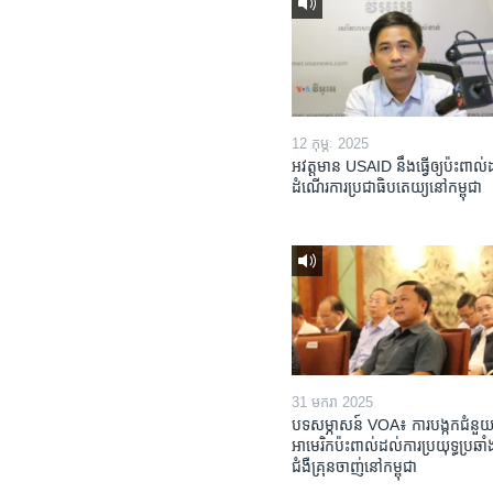
12 កុម្ភៈ 2025
អវត្តមាន USAID នឹងធ្វើឲ្យប៉ះពាល
ដំណើរការប្រជាធិបតេយ្យនៅកម្ពុជា
31 មករា 2025
បទសម្ភាសន៍ VOA៖ ការបង្កក​ជំនួយ
អាមេរិក​ប៉ះពាល់ដល់​ការប្រយុទ្ធ​ប្រឆាំង
ជំងឺ​គ្រុនចាញ់​នៅ​កម្ពុជា