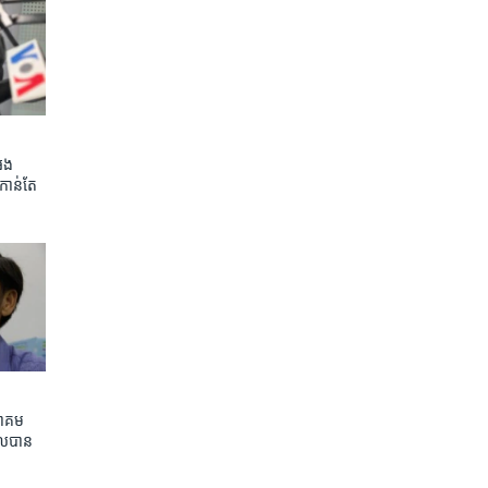
អេង
កាន់តែ​
ាគម​
ល​បាន​