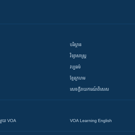
បរិស្ថាន
វិទ្យាសាស្រ្ត
វប្បធម៌
ខ្មែរក្រហម
សេចក្តីរាយការណ៍ពិសេស
ស​​ជាមួយ VOA
VOA Learning English