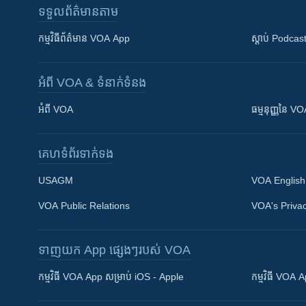
ទទួល​ព័ត៌មាន​តាម
កម្មវិធី​ព័ត៌មាន VOA App
ស្តាប់ Podcas
អំពី​ VOA & ទំនាក់ទំនង
អំពី​ VOA
ធម្មនុញ្ញ​នៃ V
គេហទំព័រ​​ទាក់ទង
USAGM
VOA English
Khmer English
VOA Public Relations
VOA's Privac
បណ្តាញ​សង្គម
ទាញយក​ App ផ្សេងៗ​របស់​ VOA
កម្មវិធី​ VOA App សម្រាប់ iOS - Apple
កម្មវិធី​ VOA
ភាសា