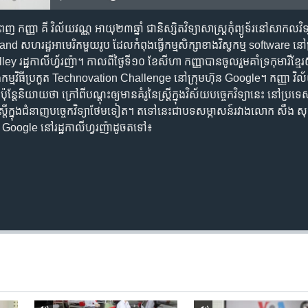
េញ កញ្ញា គី វិល័យវណ្ណ អាយុ​២៣​ឆ្នាំ ជា​និស្សិត​​​វិទ្យាសាស្ត្រ​កុំព្យូទ័រ​​​នៅ​សា
 សហរដ្ឋ​អាមេរិក​​មួយ​រូប ​​ដែល​កំពុង​ធ្វើ​កម្មសិក្សា​​​ខាង​វិស្វកម្ម​ software ​នៅ​ក
រដ្ឋ​កាលីហ្វ័រញ៉ា។ កាល​ពី​ថ្ងៃ​ទី​១០ ខែ​សីហា កញ្ញា​​បាន​​ចូល​រួម​​គាំទ្រ​​កុមារី​ខ្មែរ​៥
បូង​ក្នុង​​កម្មវិធី​ប្រកួត​ Technovation Challenge នៅ​ក្រុមហ៊ុន Google។ កញ្ញា​ វ
្តែ​​និយាយ​ថា ​ក្រៅ​ពី​បណ្តុះ​ឲ្យ​មាន​​គំរូ​នៃ​ស្ត្រី​ក្នុង​វិស័យ​បច្ចេកវិទ្យា​នេះ នៅ​ប្រទេស​ក
​ដល់​ស្ត្រី​​ក្នុង​ជំនាញ​បច្ចេកវិទ្យា​ថែម​ទៀត។ តទៅ​នេះ​ជា​បទសម្ភាសន៍​រវាង​លោក​ 
ន Google នៅ​រដ្ឋ​កាលីហ្វរញ៉ា​ដូច​តទៅ៖