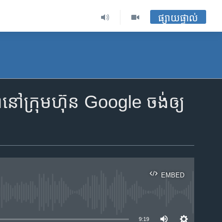
ផ្សាយផ្ទាល់
នៅ​ក្រុមហ៊ុន​ Google ចង់​ឲ្យ​​
ន
EMBED
ble
9:19