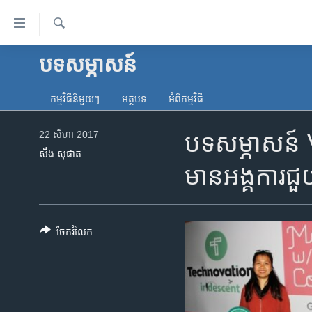
ភ្ជាប់​
ទៅ​
គេហទំព័រ​
ស្វែង​
បទ​សម្ភាសន៍
កម្ពុជា
រក
ទាក់ទង
អន្តរជាតិ
រំលង​
កម្មវិធី​នីមួយៗ
អត្ថបទ​
អំពី​កម្មវិធី​
និង​
អាមេរិក
ចូល​
22 សីហា 2017
បទ​សម្ភាសន៍ VO
ចិន
ទៅ​​
សឹង សុផាត
ទំព័រ​
ហេឡូវីអូអេ
មាន​អង្គការ​ជួយ​
ព័ត៌មាន​​
កម្ពុជាច្នៃប្រតិដ្ឋ
តែ​
ម្តង
ព្រឹត្តិការណ៍ព័ត៌មាន
រំលង​
ចែករំលែក
ទូរទស្សន៍ / វីដេអូ​
និង​
ចូល​
វិទ្យុ / ផតខាសថ៍
ទៅ​
កម្មវិធីទាំងអស់
ទំព័រ​