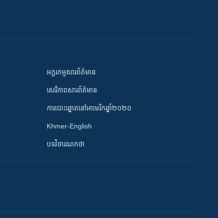
អក្ខរកម្មសារព័ត៌មាន
សេរីភាពសារព័ត៌មាន
ការបោះឆ្នោតនៅអាមេរិកឆ្នាំ២០២០
Khmer-English
បទវិចារណកថា