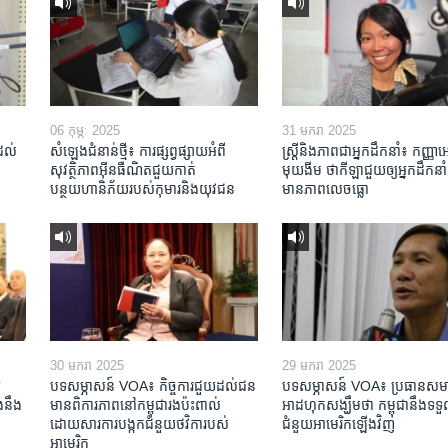
06 កុម្ភៈ 2025
31 មករា 2025
់ដល់
សំឡេងជំនាន់ថ្មី៖ ការផ្សព្វផ្សាយអំពី
ស្រ្តី​និង​ភាព​ជា​អ្នក​ដឹកនាំ៖ កញ្ញា​
សុវត្ថិភាពអ៊ីនធឺណិតជួយកាត់
មុយងីម ថា​កីឡា​ជួយឲ្យ​អ្នកដឹកនាំ​
បន្ថយហានិភ័យរបស់កុមារនិងយុវជន
មាន​ភាព​លេចធ្លោ
30 មករា 2025
29 មករា 2025
​
បទសម្ភាសន៍ VOA៖ កិច្ចការ​ជួយ​ដល់​ជន​
បទសម្ភាសន៍ VOA៖ ប្រធាន​សម
​នឹង​
មាន​ពិការភាព​នៅកម្ពុជា​រង​ប៉ះពាល់​
អាដហុក​សង្ឃឹម​ថា កម្ពុជា​នឹង​ទទួ
ដោយសារ​ការ​បង្កក​ជំនួយ​ថវិកា​របស់​
ជំនួយ​អាមេរិក​ឡើងវិញ
អាមេរិក