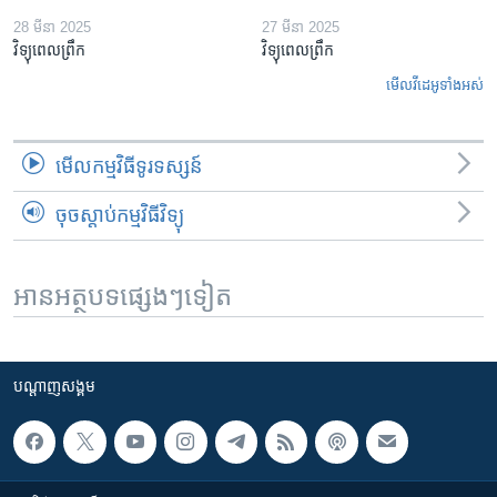
28 មីនា 2025
27 មីនា 2025
វិទ្យុពេលព្រឹក
វិទ្យុពេលព្រឹក
មើល​វីដេអូ​ទាំង​អស់
មើល​កម្មវិធី​ទូរទស្សន៍
ចុចស្តាប់កម្មវិធីវិទ្យុ
អានអត្ថបទផ្សេងៗទៀត
បណ្តាញ​សង្គម