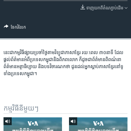
រចនា
សម្ព័ន្ធ​
ទាញ​យក​ពី​តំណភ្ជាប់​ដើម
Khmer English
រំលង​
និង​
បណ្តាញ​សង្គម
ចែករំលែក
ចូល​
ទៅ​
កាន់​
ទំព័រ​
នេះជា​កម្ម​វិធីផ្សាយ​ប្រចាំថ្ងៃ​តាម​វិទ្យុ​ជា​ភាសា​ខ្មែរ​ រយៈ​ពេល​ ៣០​​នាទី ដែល​
ភាសា
ស្វែង​
ផ្តល់​ព័ត៌មាន​អំពី​ប្រទេស​កម្ពុជា​និង​ពិភព​លោក​ ក៏ដូច​​ជា​ព័ត៌មាន​ពិពណ៌នា​
រក
ព័ត៌មាន​អត្ថា​ធិប្បាយ​ និង​បទ​​វិចារណកថា​ ជូន​ដល់​អ្នក​ស្តាប់​ភាសា​ខ្មែរ​នៅ​ទូ
ទាំង​ប្រទេស​កម្ពុជា។
កម្មវិធី​នីមួយៗ