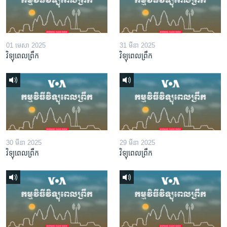
01 មេសា 2025
31 មីនា 2025
វិទ្យុពេលព្រឹក
វិទ្យុពេលព្រឹក
30 មីនា 2025
29 មីនា 2025
វិទ្យុពេលព្រឹក
វិទ្យុពេលព្រឹក