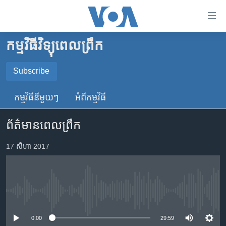
ភ្ជាប់​
ទៅ​
គេហទំព័រ​
កម្មវិធីវិទ្យុពេលព្រឹក
កម្ពុជា
ទាក់ទង
រំលង​
អន្តរជាតិ
Subscribe
និង​
SUBSCRIBE
អាមេរិក
ចូល​
កម្មវិធី​នីមួយៗ
អំពី​កម្មវិធី​
ទៅ​​
ចិន
YouTube Music
ទំព័រ​
ព័ត៌មានពេលព្រឹក
ហេឡូវីអូអេ
ព័ត៌មាន​​
តែ​
កម្ពុជាច្នៃប្រតិដ្ឋ
17 សីហា 2017
Spotify
ម្តង
ព្រឹត្តិការណ៍ព័ត៌មាន
រំលង​
ទទួល​​​សេវា​​​ Podcast
និង​
ទូរទស្សន៍ / វីដេអូ​
ចូល​
No media source currently available
វិទ្យុ / ផតខាសថ៍
ទៅ​
ទំព័រ​
កម្មវិធីទាំងអស់
0:00
29:59