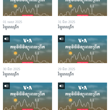
01 មេសា 2025
31 មីនា 2025
វិទ្យុពេលព្រឹក
វិទ្យុពេលព្រឹក
30 មីនា 2025
29 មីនា 2025
វិទ្យុពេលព្រឹក
វិទ្យុពេលព្រឹក