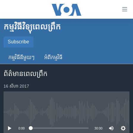
ភ្ជាប់​
ទៅ​
គេហទំព័រ​
កម្មវិធីវិទ្យុពេលព្រឹក
កម្ពុជា
ទាក់ទង
រំលង​
អន្តរជាតិ
Subscribe
និង​
SUBSCRIBE
អាមេរិក
ចូល​
កម្មវិធី​នីមួយៗ
អំពី​កម្មវិធី​
ទៅ​​
ចិន
YouTube Music
ទំព័រ​
ព័ត៌មានពេលព្រឹក
ហេឡូវីអូអេ
ព័ត៌មាន​​
តែ​
កម្ពុជាច្នៃប្រតិដ្ឋ
16 សីហា 2017
Spotify
ម្តង
ព្រឹត្តិការណ៍ព័ត៌មាន
រំលង​
ទទួល​​​សេវា​​​ Podcast
និង​
ទូរទស្សន៍ / វីដេអូ​
ចូល​
No media source currently available
វិទ្យុ / ផតខាសថ៍
ទៅ​
ទំព័រ​
កម្មវិធីទាំងអស់
0:00
30:00