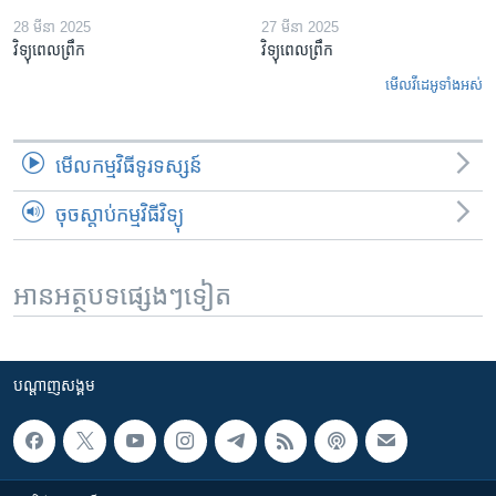
28 មីនា 2025
27 មីនា 2025
វិទ្យុពេលព្រឹក
វិទ្យុពេលព្រឹក
មើល​វីដេអូ​ទាំង​អស់
មើល​កម្មវិធី​ទូរទស្សន៍
ចុចស្តាប់កម្មវិធីវិទ្យុ
អានអត្ថបទផ្សេងៗទៀត
បណ្តាញ​សង្គម