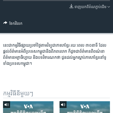
រចនា
សម្ព័ន្ធ​
ទាញ​យក​ពី​តំណភ្ជាប់​ដើម
Khmer English
រំលង​
និង​
បណ្តាញ​សង្គម
ចែករំលែក
ចូល​
ទៅ​
កាន់​
ទំព័រ​
នេះជា​កម្ម​វិធីផ្សាយ​ប្រចាំថ្ងៃ​តាម​វិទ្យុ​ជា​ភាសា​ខ្មែរ​ រយៈ​ពេល​ ៣០​​នាទី ដែល​
ភាសា
ស្វែង​
ផ្តល់​ព័ត៌មាន​អំពី​ប្រទេស​កម្ពុជា​និង​ពិភព​លោក​ ក៏ដូច​​ជា​ព័ត៌មាន​ពិពណ៌នា​
រក
ព័ត៌មាន​អត្ថា​ធិប្បាយ​ និង​បទ​​វិចារណកថា​ ជូន​ដល់​អ្នក​ស្តាប់​ភាសា​ខ្មែរ​នៅ​ទូ
ទាំង​ប្រទេស​កម្ពុជា។
កម្មវិធី​នីមួយៗ