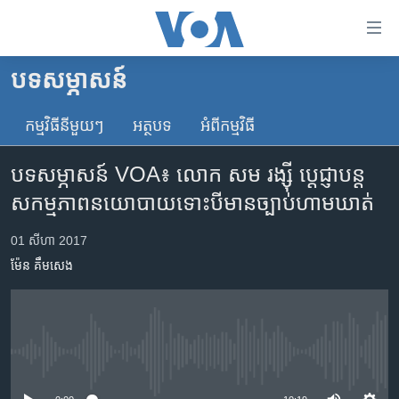
ភ្ជាប់​
ទៅ​
គេហទំព័រ​
បទ​សម្ភាសន៍
កម្ពុជា
ទាក់ទង
រំលង​
កម្មវិធី​នីមួយៗ
អត្ថបទ​
អំពី​កម្មវិធី​
អន្តរជាតិ
និង​
អាមេរិក
ចូល​
បទសម្ភាសន៍ VOA៖ លោក សម រង្ស៊ី ប្តេជ្ញា​បន្ត​
ទៅ​​
ចិន
សកម្មភាព​នយោបាយ​ទោះបី​មាន​ច្បាប់​ហាមឃាត់
ទំព័រ​
ហេឡូវីអូអេ
ព័ត៌មាន​​
01 សីហា 2017
តែ​
កម្ពុជាច្នៃប្រតិដ្ឋ
ម៉ែន គឹមសេង
ម្តង
ព្រឹត្តិការណ៍ព័ត៌មាន
រំលង​
និង​
ទូរទស្សន៍ / វីដេអូ​
ចូល​
វិទ្យុ / ផតខាសថ៍
ទៅ​
No media source currently available
ទំព័រ​
កម្មវិធីទាំងអស់