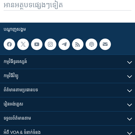
អានអត្ថបទផ្សេងៗទៀត
បណ្តាញ​សង្គម
កម្មវិធី​ទូរទស្សន៍
កម្មវិធី​វិទ្យុ
ព័ត៌មាន​តាមប្រធានបទ​
រៀន​​អង់គ្លេស
ទទួល​ព័ត៌មាន​តាម
អំពី​ VOA & ទំនាក់ទំនង