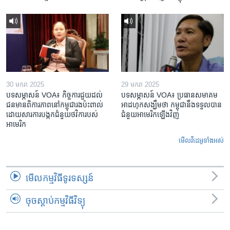
30 មករា 2025
29 មករា 2025
បទសម្ភាសន៍ VOA៖ កិច្ចការ​ជួយ​ដល់​
បទសម្ភាសន៍ VOA៖ ប្រធាន​សមាគម​
ជន​មាន​ពិការភាព​នៅកម្ពុជា​រង​ប៉ះពាល់​
អាដហុក​សង្ឃឹម​ថា កម្ពុជា​នឹង​ទទួល​បាន​
ដោយសារ​ការ​បង្កក​ជំនួយ​ថវិកា​របស់​
ជំនួយ​អាមេរិក​ឡើងវិញ
អាមេរិក
មើល​វីដេអូ​ទាំង​អស់
មើល​កម្មវិធី​ទូរទស្សន៍
ចុចស្តាប់កម្មវិធីវិទ្យុ