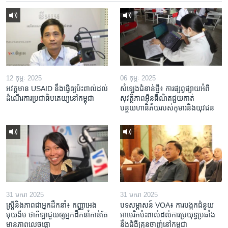
12 កុម្ភៈ 2025
06 កុម្ភៈ 2025
អវត្តមាន USAID នឹងធ្វើឲ្យប៉ះពាល់ដល់
សំឡេងជំនាន់ថ្មី៖ ការផ្សព្វផ្សាយអំពី
ដំណើរការប្រជាធិបតេយ្យនៅកម្ពុជា
សុវត្ថិភាពអ៊ីនធឺណិតជួយកាត់
បន្ថយហានិភ័យរបស់កុមារនិងយុវជន
31 មករា 2025
31 មករា 2025
ស្រ្តី​និង​ភាព​ជា​អ្នក​ដឹកនាំ៖ កញ្ញា​អេង
បទសម្ភាសន៍ VOA៖ ការបង្កក​ជំនួយ​
មុយងីម ថា​កីឡា​ជួយឲ្យ​អ្នកដឹកនាំ​កាន់តែ​
អាមេរិក​ប៉ះពាល់ដល់​ការប្រយុទ្ធ​ប្រឆាំង​
មាន​ភាព​លេចធ្លោ
នឹង​ជំងឺ​គ្រុនចាញ់​នៅ​កម្ពុជា