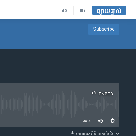
ផ្សាយផ្ទាល់
Subscribe
EMBED
ble
30:00
ទាញ​យក​ពី​តំណភ្ជាប់​ដើម