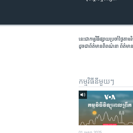
រចនា
សម្ព័ន្ធ​
រំលង​
និង​
ចូល​
ទៅ​
នេះជា​កម្ម​វិធីផ្សាយ​ប្រចាំថ្ងៃ​តាម
កាន់​
ដូច​​ជា​ព័ត៌មាន​ពិពណ៌នា​ ព័ត៌មាន​
ទំព័រ​
ស្វែង​
រក
កម្មវិធី​នីមួយៗ
01 មេសា 2025