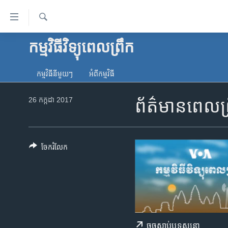
ភ្ជាប់​
ទៅ​
គេហទំព័រ​
ស្វែង​
កម្មវិធីវិទ្យុពេលព្រឹក
កម្ពុជា
រក
ទាក់ទង
អន្តរជាតិ
រំលង​
កម្មវិធី​នីមួយៗ
អំពី​កម្មវិធី​
និង​
អាមេរិក
ចូល​
26 កក្កដា 2017
ព័ត៌មានពេលព្
ចិន
ទៅ​​
ទំព័រ​
ហេឡូវីអូអេ
ព័ត៌មាន​​
កម្ពុជាច្នៃប្រតិដ្ឋ
តែ​
ចែករំលែក
ម្តង
ព្រឹត្តិការណ៍ព័ត៌មាន
រំលង​
ទូរទស្សន៍ / វីដេអូ​
និង​
ចូល​
វិទ្យុ / ផតខាសថ៍
ទៅ​
កម្មវិធីទាំងអស់
ទំព័រ​
ចុច​​ស្តាប់​ឬ​ទស្សនា