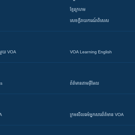
ខ្មែរក្រហម
សេចក្តីរាយការណ៍ពិសេស
ស​​ជាមួយ VOA
VOA Learning English
ts
ព័ត៌មាន​តាម​អ៊ីមែល
OA
ក្រម​​​សីលធម៌​​​អ្នក​​​សារព័ត៌មាន VOA