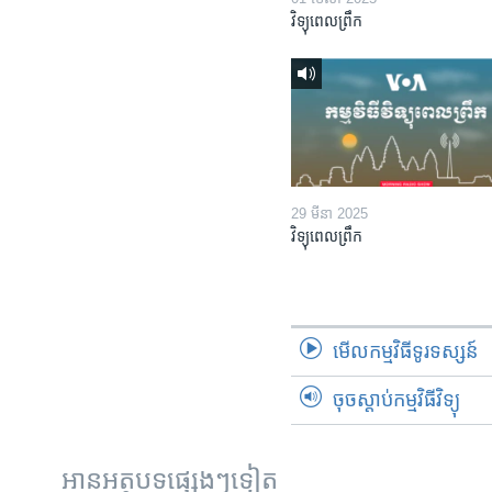
វិទ្យុពេលព្រឹក
29 មីនា 2025
វិទ្យុពេលព្រឹក
មើល​កម្មវិធី​ទូរទស្សន៍
ចុចស្តាប់កម្មវិធីវិទ្យុ
អានអត្ថបទផ្សេងៗទៀត