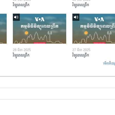
វិទ្យុពេលព្រឹក
វិទ្យុពេលព្រឹក
28 មីនា 2025
27 មីនា 2025
វិទ្យុពេលព្រឹក
វិទ្យុពេលព្រឹក
មើល​វីដេអ