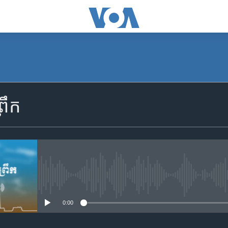
SUBSCRIBE
រឹក
Apple Podcasts
YouTube Music
Spotify
No media source currently availa
0:00
ទទួល​​​សេវា​​​ Podcast