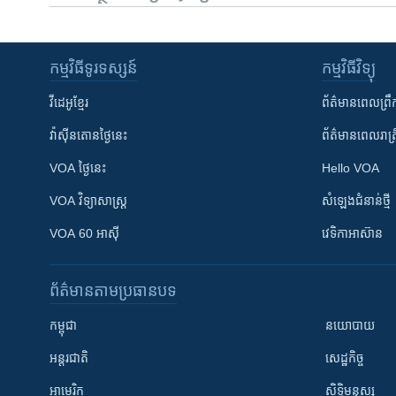
កម្មវិធី​ទូរទស្សន៍
កម្មវិធី​វិទ្យុ
វីដេអូ​ខ្មែរ
ព័ត៌មាន​ពេល​ព្រឹ
វ៉ាស៊ីនតោន​ថ្ងៃ​នេះ
ព័ត៌មាន​​ពេល​រាត្រ
VOA ថ្ងៃនេះ
Hello VOA
VOA ​វិទ្យាសាស្ត្រ
សំឡេង​ជំនាន់​ថ្មី
VOA 60 អាស៊ី
វេទិកា​អាស៊ាន
ព័ត៌មាន​តាមប្រធានបទ​
កម្ពុជា
នយោបាយ
អន្តរជាតិ
សេដ្ឋកិច្ច
អាមេរិក
សិទ្ធិមនុស្ស