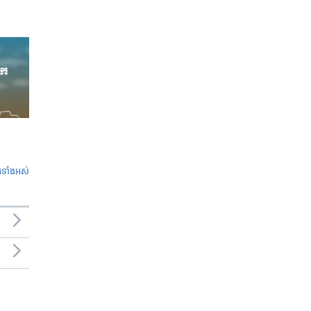
ូ​ទាំង​អស់