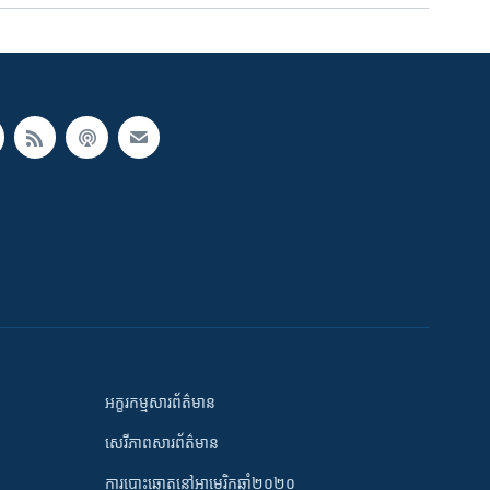
អក្ខរកម្មសារព័ត៌មាន
សេរីភាពសារព័ត៌មាន
ការបោះឆ្នោតនៅអាមេរិកឆ្នាំ២០២០