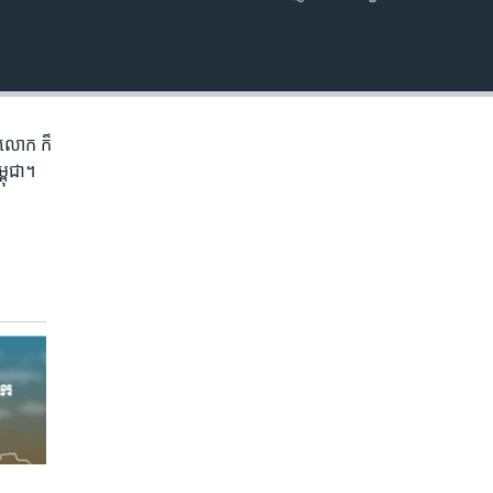
EMBED
ភព​លោក​ ក៏
្ពុជា។