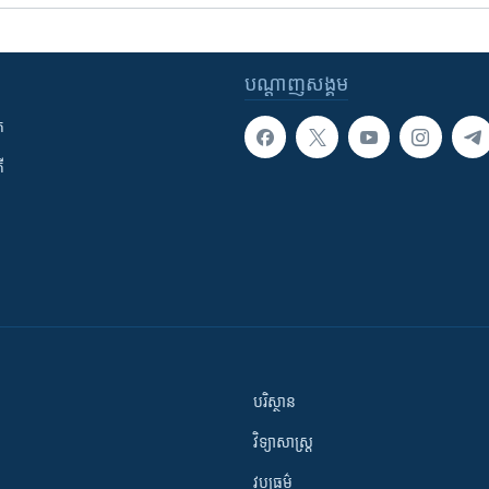
បណ្តាញ​សង្គម
ក
ី
បរិស្ថាន
វិទ្យាសាស្រ្ត
វប្បធម៌