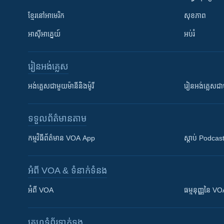
ខ្មែរ​នៅអាមេរិក
សុខភាព
អាស៊ីអាគ្នេយ៍
អប់រំ
រៀន​​អង់គ្លេស
អង់គ្លេស​ជាមួយ​ម៉ានី​និង​ម៉ូរី
រៀន​​​​​​អង់គ្លេ
ទទួល​ព័ត៌មាន​តាម
កម្មវិធី​ព័ត៌មាន VOA App
ស្តាប់ Podcas
អំពី​ VOA & ទំនាក់ទំនង
អំពី​ VOA
ធម្មនុញ្ញ​នៃ V
គេហទំព័រ​​ទាក់ទង