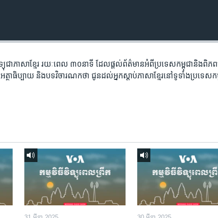
​វិទ្យុ​ជា​ភាសា​ខ្មែរ​ រយៈ​ពេល​ ៣០​​នាទី ដែល​ផ្តល់​ព័ត៌មាន​អំពី​ប្រទេស​កម្ពុជា​និង​ពិ
អត្ថា​ធិប្បាយ​ និង​បទ​​វិចារណកថា​ ជូន​ដល់​អ្នក​ស្តាប់​ភាសា​ខ្មែរ​នៅ​ទូទាំង​ប្រទេស​កម
31 មីនា 2025
30 មីនា 2025