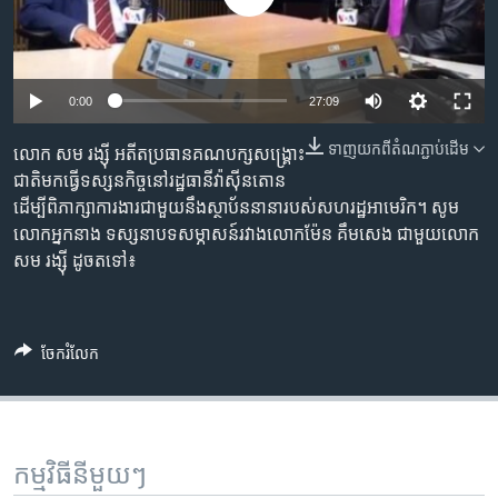
រចនា
សម្ព័ន្ធ​
Khmer English
រំលង​
និង​
បណ្តាញ​សង្គម
0:00
27:09
ចូល​
ទៅ​
ទាញ​យក​ពី​តំណភ្ជាប់​ដើម
លោក សម រង្ស៊ី អតីត​ប្រធាន​គណបក្ស​សង្គ្រោះ​
កាន់​
ជាតិ​មក​ធ្វើ​ទស្សនកិច្ច​នៅ​រដ្ឋធានី​វ៉ាស៊ីនតោន
ទំព័រ​
ភាសា
ដើម្បី​ពិភាក្សា​ការងារ​ជាមួយ​នឹង​ស្ថាប័ន​នានា​របស់​សហរដ្ឋ​អាមេរិក។ សូម​
ស្វែង​
លោក​អ្នកនាង ទស្សនា​បទសម្ភាសន៍​រវាង​លោក​ម៉ែន គឹមសេង ជាមួយ​លោក
រក
សម រង្ស៊ី ដូច​តទៅ៖
ចែករំលែក
កម្មវិធី​នីមួយៗ