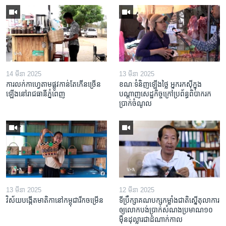
14 មីនា 2025
13 មីនា 2025
ការលក់​កាហ្វេ​តាម​ផ្លូវ​កាន់តែ​កើន​ច្រើន​
ខណៈទំនិញឡើងថ្លៃ អ្នករកស៊ីក្នុង​
ឡើង​នៅ​រាជធានី​ភ្នំពេញ
បណ្តាញ​សេដ្ឋកិច្ចក្រៅ​ប្រព័ន្ធពិបាក​រក​
ប្រាក់​ចំណូល
13 មីនា 2025
12 មីនា 2025
វិស័យ​បង្កើត​មាតិកា​នៅ​កម្ពុជា​រីក​ចម្រើន
ទីប្រឹក្សា​គណបក្ស​កម្លាំង​ជាតិ​ស្នើ​តុលាការ​
ឲ្យ​លោក​បង់ប្រាក់​សំណង​ប្រមាណ​១០​
ម៉ឺន​ដុល្លារ​ជា​ដំណាក់កាល