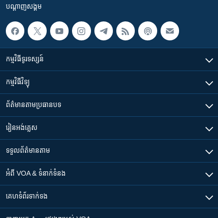
បណ្តាញ​សង្គម
កម្មវិធី​ទូរទស្សន៍
កម្មវិធី​វិទ្យុ
ព័ត៌មាន​តាមប្រធានបទ​
រៀន​​អង់គ្លេស
ទទួល​ព័ត៌មាន​តាម
អំពី​ VOA & ទំនាក់ទំនង
គេហទំព័រ​​ទាក់ទង