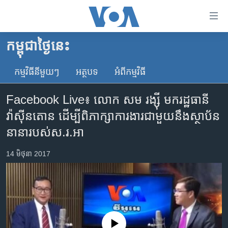
ភ្ជាប់​
ទៅ​
គេហទំព័រ​
កម្ពុជាថ្ងៃនេះ
កម្ពុជា
ទាក់ទង
រំលង​
កម្មវិធី​នីមួយៗ
អត្ថបទ​
អំពី​កម្មវិធី​
អន្តរជាតិ
និង​
អាមេរិក
ចូល​
Facebook Live៖ លោក សម រង្ស៊ី មក​រដ្ឋធានី​
ទៅ​​
ចិន
វ៉ាស៊ីនតោន ដើម្បី​ពិភាក្សា​ការងារ​ជាមួយ​នឹង​ស្ថាប័ន​
ទំព័រ​
ហេឡូវីអូអេ
នានា​របស់​ស.រ.អា
ព័ត៌មាន​​
តែ​
កម្ពុជាច្នៃប្រតិដ្ឋ
14 មិថុនា 2017
ម្តង
ព្រឹត្តិការណ៍ព័ត៌មាន
រំលង​
និង​
ទូរទស្សន៍ / វីដេអូ​
ចូល​
វិទ្យុ / ផតខាសថ៍
ទៅ​
ទំព័រ​
កម្មវិធីទាំងអស់
No media source currently available