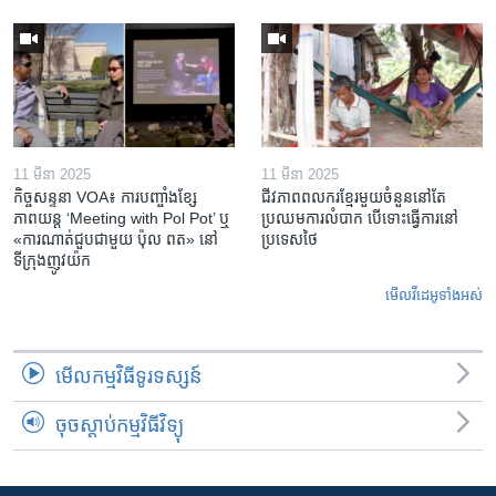
11 មីនា 2025
11 មីនា 2025
កិច្ចសន្ទនា VOA៖ ការ​បញ្ចាំង​ខ្សែ
ជីវភាពពលករខ្មែរមួយចំនួននៅតែ
ភាពយន្ត ‘Meeting with Pol Pot’ ឬ
ប្រឈមការលំបាក បើទោះធ្វើការនៅ
«ការណាត់ជួប​ជាមួយ​ ប៉ុល ពត» នៅ
ប្រទេសថៃ
ទីក្រុងញូវយ៉ក​
មើល​វីដេអូ​ទាំង​អស់
មើល​កម្មវិធី​ទូរទស្សន៍
ចុចស្តាប់កម្មវិធីវិទ្យុ