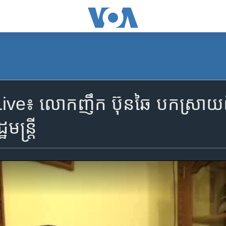
ve៖ លោកញឹក ប៊ុនឆៃ បកស្រាយ​ព
ន្ត្រី