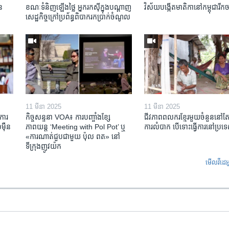
ន​
ខណៈទំនិញឡើងថ្លៃ អ្នករកស៊ីក្នុង​បណ្តាញ​
វិស័យ​បង្កើត​មាតិកា​នៅ​កម្ពុជា​រីក​
សេដ្ឋកិច្ចក្រៅ​ប្រព័ន្ធពិបាក​រក​ប្រាក់​ចំណូល
11 មីនា 2025
11 មីនា 2025
ការ​
កិច្ចសន្ទនា VOA៖ ការ​បញ្ចាំង​ខ្សែ
ជីវភាពពលករខ្មែរមួយចំនួននៅ
៉ឺន​
ភាពយន្ត ‘Meeting with Pol Pot’ ឬ
ការលំបាក បើទោះធ្វើការនៅប្រទ
«ការណាត់ជួប​ជាមួយ​ ប៉ុល ពត» នៅ
ទីក្រុងញូវយ៉ក​
មើល​វីដេអ