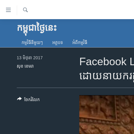
ភ្ជាប់​
ទៅ​
គេហទំព័រ​
ស្វែង​
កម្ពុជាថ្ងៃនេះ
កម្ពុជា
រក
ទាក់ទង
អន្តរជាតិ
រំលង​
កម្មវិធី​នីមួយៗ
អត្ថបទ​
អំពី​កម្មវិធី​
និង​
អាមេរិក
ចូល​
13 មិថុនា 2017
Facebook Li
ចិន
ទៅ​​
សុខ ខេមរា
ទំព័រ​
ហេឡូវីអូអេ
ដោយនាយករដ្ឋម
ព័ត៌មាន​​
កម្ពុជាច្នៃប្រតិដ្ឋ
តែ​
ម្តង
ព្រឹត្តិការណ៍ព័ត៌មាន
រំលង​
ចែករំលែក
ទូរទស្សន៍ / វីដេអូ​
និង​
ចូល​
វិទ្យុ / ផតខាសថ៍
ទៅ​
កម្មវិធីទាំងអស់
ទំព័រ​