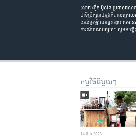
លោក ញឹក ប៊ុនឆៃ ប្រធាន​គណក្ស​ខ្ម
ជា​ទីប្រឹក្សា​រាជរដ្ឋាភិបាល​ក្
យល់​ច្រឡំ​លេខ​ទូស័ព្ទ​ពេល​មាន​
ការណ៍​គណបក្ស​ទេ។ សូម​អញ្ជើ
កម្មវិធី​នីមួយៗ
14 មីនា 2025