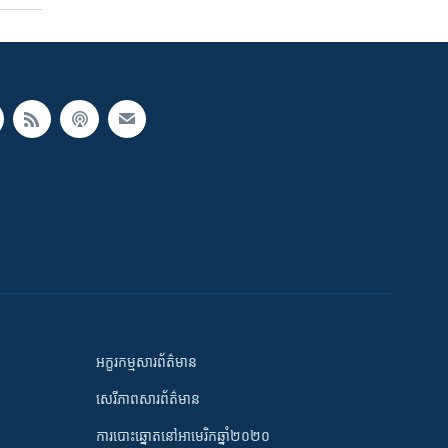
អក្ខរកម្មសារព័ត៌មាន
សេរីភាពសារព័ត៌មាន
ការបោះឆ្នោតនៅអាមេរិកឆ្នាំ២០២០