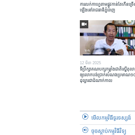
ការលក់​កាហ្វេ​តាម​ផ្លូវ​កាន់តែ​កើន​ច្រើ
ឡើង​នៅ​រាជធានី​ភ្នំពេញ
12 មីនា 2025
ទីប្រឹក្សា​គណបក្ស​កម្លាំង​ជាតិ​ស្នើ​តុលា
ឲ្យ​លោក​បង់ប្រាក់​សំណង​ប្រមាណ​១០​ម
ដុល្លារ​ជា​ដំណាក់កាល
មើល​កម្មវិធី​ទូរទស្សន៍
ចុចស្តាប់កម្មវិធីវិទ្យុ