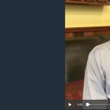
រចនា
សម្ព័ន្ធ​
រំលង​
និង​
ចូល​
ទៅ​
កាន់​
ទំព័រ​
ស្វែង​
រក
0:00