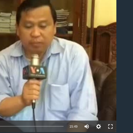
ble
15:49