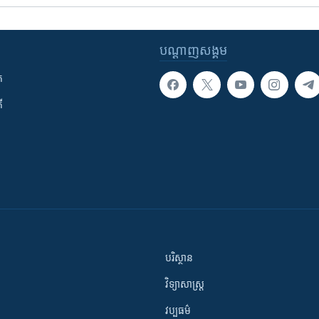
បណ្តាញ​សង្គម
ក
ី
បរិស្ថាន
វិទ្យាសាស្រ្ត
វប្បធម៌