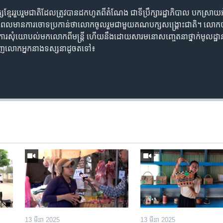
ែរ​រួបរួម​ជាតិ​ដែល​ត្រូវ​បាន​ដក​ហូត​ពី​តំណែង ជា​ទីប្រឹក្សា​រដ្ឋាភិបាល​ បកស្រាយ​
រោយ​ពេល​មាន​ការចោទ​ប្រកាន់​ថា​លោក​ចូលរួម​ជាមួយ​គណបក្ស​សង្គ្រោះជាតិ។ លោក​ថា​
​ការសុំ​យោបល់​មក​លោក​ពី​មន្រ្តី ហើយ​នឹង​ដោយសារ​មនោសញ្ចេតនា​ថ្នាក់​មូលដ្ឋាន
ញ​លោក​អ្នកនាង​ទស្សនា​ដូចតទៅ៖
13 មីនា 2025
13 មីនា 2025