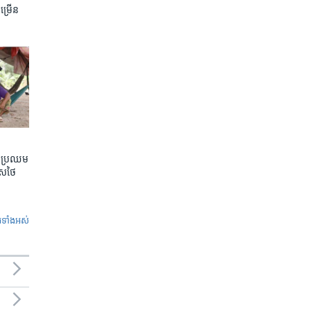
ចម្រើន
តែប្រឈម
េសថៃ
ូ​ទាំង​អស់