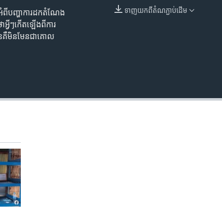
ទាញ​យក​ពី​តំណភ្ជាប់​ដើម
អំពី​បញ្ហា​ការដក​តំណែង​
EMBED
អ្វីៗ​កើត​ឡើង​ពី​ការ
​គឺ​មិនមែន​​ជា​គោល​