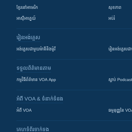
ខ្មែរ​នៅអាមេរិក
សុខភាព
អាស៊ីអាគ្នេយ៍
អប់រំ
រៀន​​អង់គ្លេស
អង់គ្លេស​ជាមួយ​ម៉ានី​និង​ម៉ូរី
រៀន​​​​​​អង់គ្លេ
ទទួល​ព័ត៌មាន​តាម
កម្មវិធី​ព័ត៌មាន VOA App
ស្តាប់ Podcas
អំពី​ VOA & ទំនាក់ទំនង
អំពី​ VOA
ធម្មនុញ្ញ​នៃ V
គេហទំព័រ​​ទាក់ទង