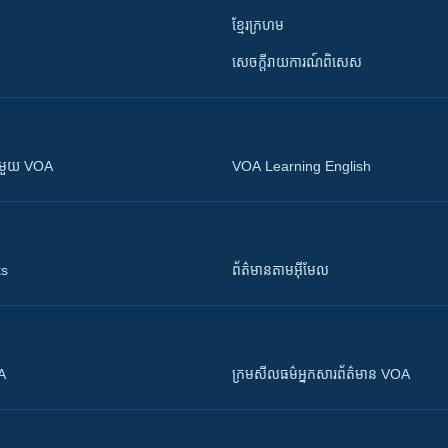
ខ្មែរក្រហម
សេចក្តីរាយការណ៍ពិសេស
ស​​ជាមួយ VOA
VOA Learning English
ts
ព័ត៌មាន​តាម​អ៊ីមែល
OA
ក្រម​​​សីលធម៌​​​អ្នក​​​សារព័ត៌មាន VOA