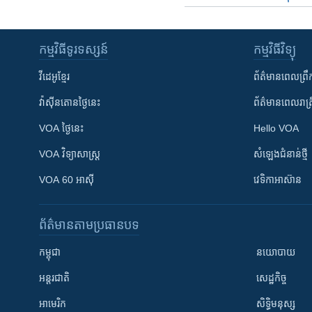
កម្មវិធី​ទូរទស្សន៍
កម្មវិធី​វិទ្យុ
វីដេអូ​ខ្មែរ
ព័ត៌មាន​ពេល​ព្រឹ
វ៉ាស៊ីនតោន​ថ្ងៃ​នេះ
ព័ត៌មាន​​ពេល​រាត្រ
VOA ថ្ងៃនេះ
Hello VOA
VOA ​វិទ្យាសាស្ត្រ
សំឡេង​ជំនាន់​ថ្មី
VOA 60 អាស៊ី
វេទិកា​អាស៊ាន
ព័ត៌មាន​តាមប្រធានបទ​
កម្ពុជា
នយោបាយ
អន្តរជាតិ
សេដ្ឋកិច្ច
អាមេរិក
សិទ្ធិមនុស្ស