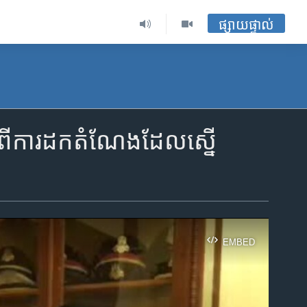
ផ្សាយផ្ទាល់
ីការដកតំណែង​ដែល​ស្នើ
EMBED