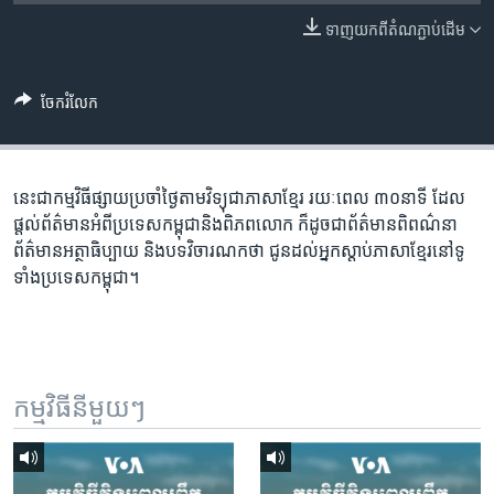
រចនា
សម្ព័ន្ធ​
ទាញ​យក​ពី​តំណភ្ជាប់​ដើម
Khmer English
រំលង​
និង​
បណ្តាញ​សង្គម
ចែករំលែក
ចូល​
ទៅ​
កាន់​
ទំព័រ​
នេះជា​កម្ម​វិធីផ្សាយ​ប្រចាំថ្ងៃ​តាម​វិទ្យុ​ជា​ភាសា​ខ្មែរ​ រយៈ​ពេល​ ៣០​​នាទី ដែល​
ភាសា
ស្វែង​
ផ្តល់​ព័ត៌មាន​អំពី​ប្រទេស​កម្ពុជា​និង​ពិភព​លោក​ ក៏ដូច​​ជា​ព័ត៌មាន​ពិពណ៌នា​
រក
ព័ត៌មាន​អត្ថា​ធិប្បាយ​ និង​បទ​​វិចារណកថា​ ជូន​ដល់​អ្នក​ស្តាប់​ភាសា​ខ្មែរ​នៅ​ទូ
ទាំង​ប្រទេស​កម្ពុជា។
កម្មវិធី​នីមួយៗ