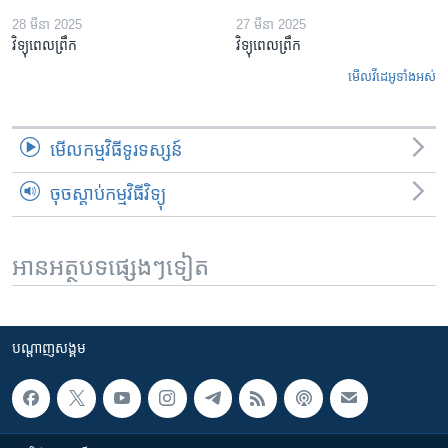
28 មីនា 2025
27 មីនា 2025
វិទ្យុពេលព្រឹក
វិទ្យុពេលព្រឹក
មើល​វីដេអូ​ទាំង​អស់
មើល​កម្មវិធី​ទូរទស្សន៍
ចុចស្តាប់កម្មវិធីវិទ្យុ
អានអត្ថបទផ្សេងៗទៀត
បណ្តាញ​សង្គម