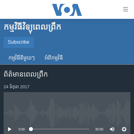
ភ្ជាប់​
ទៅ​
គេហទំព័រ​
កម្មវិធីវិទ្យុពេលព្រឹក
កម្ពុជា
ទាក់ទង
រំលង​
អន្តរជាតិ
Subscribe
និង​
SUBSCRIBE
អាមេរិក
ចូល​
កម្មវិធី​នីមួយៗ
អំពី​កម្មវិធី​
ទៅ​​
ចិន
YouTube Music
ទំព័រ​
ព័ត៌មានពេលព្រឹក
ហេឡូវីអូអេ
ព័ត៌មាន​​
តែ​
កម្ពុជាច្នៃប្រតិដ្ឋ
24 មិថុនា 2017
Spotify
ម្តង
ព្រឹត្តិការណ៍ព័ត៌មាន
រំលង​
ទទួល​​​សេវា​​​ Podcast
និង​
ទូរទស្សន៍ / វីដេអូ​
ចូល​
No media source currently available
វិទ្យុ / ផតខាសថ៍
ទៅ​
ទំព័រ​
កម្មវិធីទាំងអស់
0:00
30:00