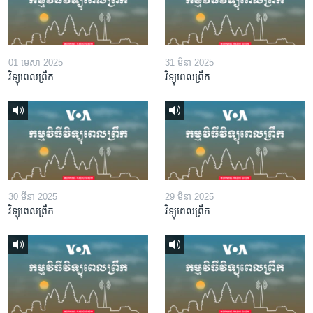
01 មេសា 2025
31 មីនា 2025
វិទ្យុពេលព្រឹក
វិទ្យុពេលព្រឹក
30 មីនា 2025
29 មីនា 2025
វិទ្យុពេលព្រឹក
វិទ្យុពេលព្រឹក