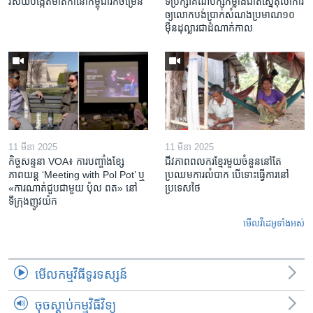
វិស័យ​បង្កើត​មាតិកា​នៅ​កម្ពុជា​រីក​ចម្រើន
ទីប្រឹក្សា​គណបក្ស​កម្លាំង​ជាតិ​ស្នើ​តុលាការ​
ឲ្យ​លោក​បង់ប្រាក់​សំណង​ប្រមាណ​១០​
ម៉ឺន​ដុល្លារ​ជា​ដំណាក់កាល
11 មីនា 2025
11 មីនា 2025
កិច្ចសន្ទនា VOA៖ ការ​បញ្ចាំង​ខ្សែ
ជីវភាពពលករខ្មែរមួយចំនួននៅតែ
ភាពយន្ត ‘Meeting with Pol Pot’ ឬ
ប្រឈមការលំបាក បើទោះធ្វើការនៅ
«ការណាត់ជួប​ជាមួយ​ ប៉ុល ពត» នៅ
ប្រទេសថៃ
ទីក្រុងញូវយ៉ក​
មើល​វីដេអូ​ទាំង​អស់
មើល​កម្មវិធី​ទូរទស្សន៍
ចុចស្តាប់កម្មវិធីវិទ្យុ