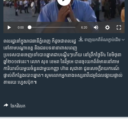
រចនា
សម្ព័ន្ធ​
Khmer English
រំលង​
និង​
បណ្តាញ​សង្គម
0:00
6:20
ចូល​
ទៅ​
ទាញ​យក​ពី​តំណភ្ជាប់​ដើម
ពលរដ្ឋ​នៅក្នុង​រាជធានី​ភ្នំពេញ ក៏ដូចជា​ពលរដ្ឋ​
កាន់​
នៅតាម​បណ្តាខេត្ត និង​ជនបទ​នានា​ពាសពេញ​
ទំព័រ​
ភាសា
ប្រទេស​បាន​ចេញ​ទៅ​បោះឆ្នោត​ជា​បណ្តើរៗ​ហើយ នៅព្រឹកថ្ងៃទី៤ ខែមិថុនា
ស្វែង​
ឆ្នាំ២០១៧នេះ។ លោក សុខ ខេមរា នៃវីអូអេ បានចុះ​យក​ព័ត៌មាន​នៅតាម​
រក
ការិយាល័យ​មួយ​ចំនួន​ជាមួយ​កញ្ញា ហ៊ាន សុជាតា ជូន​សេចក្តីរាយការណ៍​
ផ្ទាល់ពី​កន្លែង​បោះឆ្នោត។ សូម​លោក​អ្នក​នាង​ទស្សនា​វីដេអូ​ដែល​ផ្សាយ​ផ្ទាល់​
តាម​រយៈ​ហ្វេសប៊ុក៕
ចែករំលែក