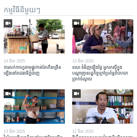
កម្មវិធី​នីមួយៗ
14 មីនា 2025
13 មីនា 2025
ការលក់​កាហ្វេ​តាម​ផ្លូវ​កាន់តែ​កើន​ច្រើន​
ខណៈទំនិញឡើងថ្លៃ អ្នករកស៊ីក្នុង​
ឡើង​នៅ​រាជធានី​ភ្នំពេញ
បណ្តាញ​សេដ្ឋកិច្ចក្រៅ​ប្រព័ន្ធពិបាក​រក​
ប្រាក់​ចំណូល
13 មីនា 2025
12 មីនា 2025