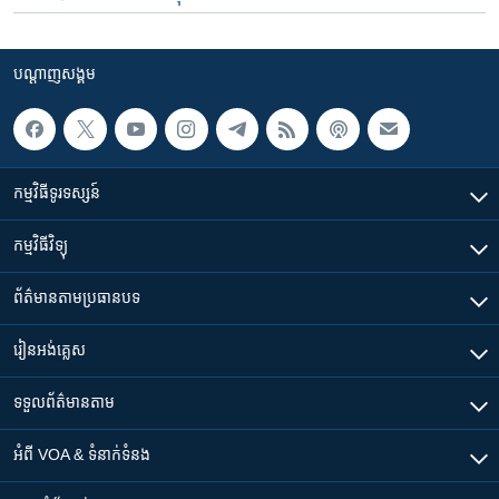
បណ្តាញ​សង្គម
កម្មវិធី​ទូរទស្សន៍
កម្មវិធី​វិទ្យុ
ព័ត៌មាន​តាមប្រធានបទ​
រៀន​​អង់គ្លេស
ទទួល​ព័ត៌មាន​តាម
អំពី​ VOA & ទំនាក់ទំនង