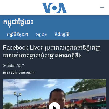
ភ្ជាប់​
ទៅ​
គេហទំព័រ​
កម្ពុជាថ្ងៃនេះ
កម្ពុជា
ទាក់ទង
រំលង​
កម្មវិធី​នីមួយៗ
អត្ថបទ​
អំពី​កម្មវិធី​
អន្តរជាតិ
និង​
អាមេរិក
ចូល​
Facebook Live៖ ប្រជាពលរដ្ឋ​រាជធានី​ភ្នំពេញ​
ទៅ​​
ចិន
បាន​ទៅ​បោះឆ្នោត​ឃុំសង្កាត់​អាណត្តិ​ទី៤
ទំព័រ​
ហេឡូវីអូអេ
ព័ត៌មាន​​
04 មិថុនា 2017
តែ​
កម្ពុជាច្នៃប្រតិដ្ឋ
សុខ ខេមរា
ហ៊ាន សុជាតា
ម្តង
ព្រឹត្តិការណ៍ព័ត៌មាន
រំលង​
និង​
ទូរទស្សន៍ / វីដេអូ​
ចូល​
វិទ្យុ / ផតខាសថ៍
ទៅ​
ទំព័រ​
កម្មវិធីទាំងអស់
No media source currently available