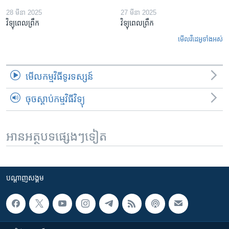
28 មីនា 2025
27 មីនា 2025
វិទ្យុពេលព្រឹក
វិទ្យុពេលព្រឹក
មើល​វីដេអូ​ទាំង​អស់
មើល​កម្មវិធី​ទូរទស្សន៍
ចុចស្តាប់កម្មវិធីវិទ្យុ
អានអត្ថបទផ្សេងៗទៀត
បណ្តាញ​សង្គម