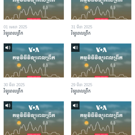
01 មេសា 2025
31 មីនា 2025
វិទ្យុពេលព្រឹក
វិទ្យុពេលព្រឹក
30 មីនា 2025
29 មីនា 2025
វិទ្យុពេលព្រឹក
វិទ្យុពេលព្រឹក