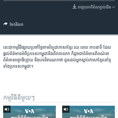
រចនា
សម្ព័ន្ធ​
ទាញ​យក​ពី​តំណភ្ជាប់​ដើម
Khmer English
រំលង​
និង​
បណ្តាញ​សង្គម
ចែករំលែក
ចូល​
ទៅ​
កាន់​
ទំព័រ​
នេះជា​កម្ម​វិធីផ្សាយ​ប្រចាំថ្ងៃ​តាម​វិទ្យុ​ជា​ភាសា​ខ្មែរ​ រយៈ​ពេល​ ៣០​​នាទី ដែល​
ភាសា
ស្វែង​
ផ្តល់​ព័ត៌មាន​អំពី​ប្រទេស​កម្ពុជា​និង​ពិភព​លោក​ ក៏ដូច​​ជា​ព័ត៌មាន​ពិពណ៌នា​
រក
ព័ត៌មាន​អត្ថា​ធិប្បាយ​ និង​បទ​​វិចារណកថា​ ជូន​ដល់​អ្នក​ស្តាប់​ភាសា​ខ្មែរ​នៅ​ទូ
ទាំង​ប្រទេស​កម្ពុជា។
កម្មវិធី​នីមួយៗ