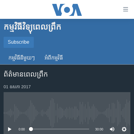
ភ្ជាប់​
ទៅ​
គេហទំព័រ​
កម្មវិធីវិទ្យុពេលព្រឹក
កម្ពុជា
ទាក់ទង
រំលង​
អន្តរជាតិ
Subscribe
និង​
SUBSCRIBE
អាមេរិក
ចូល​
កម្មវិធី​នីមួយៗ
អំពី​កម្មវិធី​
ទៅ​​
ចិន
YouTube Music
ទំព័រ​
ព័ត៌មានពេលព្រឹក
ហេឡូវីអូអេ
ព័ត៌មាន​​
តែ​
កម្ពុជាច្នៃប្រតិដ្ឋ
01 ឧសភា 2017
Spotify
ម្តង
ព្រឹត្តិការណ៍ព័ត៌មាន
រំលង​
ទទួល​​​សេវា​​​ Podcast
និង​
ទូរទស្សន៍ / វីដេអូ​
ចូល​
No media source currently available
វិទ្យុ / ផតខាសថ៍
ទៅ​
ទំព័រ​
កម្មវិធីទាំងអស់
0:00
30:00