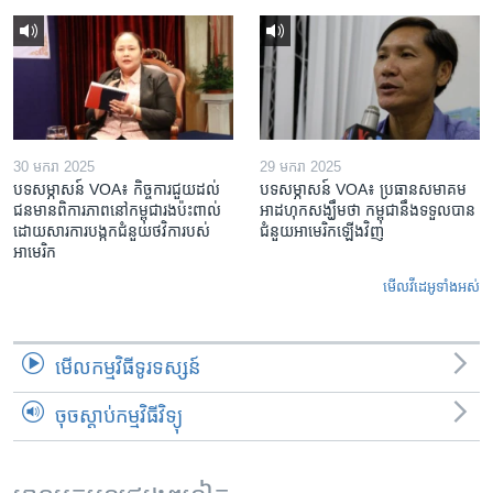
30 មករា 2025
29 មករា 2025
បទសម្ភាសន៍ VOA៖ កិច្ចការ​ជួយ​ដល់​
បទសម្ភាសន៍ VOA៖ ប្រធាន​សមាគម​
ជន​មាន​ពិការភាព​នៅកម្ពុជា​រង​ប៉ះពាល់​
អាដហុក​សង្ឃឹម​ថា កម្ពុជា​នឹង​ទទួល​បាន​
ដោយសារ​ការ​បង្កក​ជំនួយ​ថវិកា​របស់​
ជំនួយ​អាមេរិក​ឡើងវិញ
អាមេរិក
មើល​វីដេអូ​ទាំង​អស់
មើល​កម្មវិធី​ទូរទស្សន៍
ចុចស្តាប់កម្មវិធីវិទ្យុ