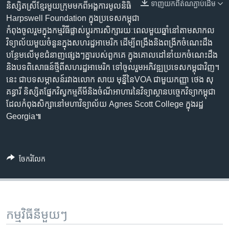
រចនា
ទាញ​យក​ពី​តំណភ្ជាប់​ដើម
និស្សិត​ស្រី​ខ្មែរ​មួយ​ក្រុម​មក​ពី​អង្គការ​មូលនិធិ
សម្ព័ន្ធ​
Khmer English
Harpswell Foundation ក្នុង​ប្រទេស​កម្ពុជា
រំលង​
កំពុង​ចូលរួម​ក្នុង​កម្មវិធី​ផ្លាស់ប្ដូរ​ការ​សិក្សា​រយៈ​ពេល​មួយ​ឆ្នាំ​នៅ​តាម​សាកល​
និង​
វិទ្យាល័យ​មួយ​ចំនួន​ក្នុង​សហរដ្ឋ​អាមេរិក ដើម្បី​ពង្រឹង​និង​ពង្រីក​ចំណេះ​ដឹង​
បណ្តាញ​សង្គម
ចូល​
បន្ថែម​លើ​មុខជំនាញ​ផ្សេងៗ​គ្នា​របស់​ពួកគេ ក្នុង​គោលដៅ​នាំ​យក​ចំណេះដឹង​
ទៅ​
និង​បទពិសោធន៍​ថ្មី​ពី​សហរដ្ឋ​អាមេរិក ទៅ​ចូលរួម​អភិវឌ្ឍ​ប្រទេស​កម្ពុជា​វិញ។
កាន់​
នេះ ជា​បទសម្ភាសន៍​រវាង​លោក សាយ មុន្នី​នៃ​VOA ជាមួយ​កញ្ញា ថេង សុ
ទំព័រ​
គន្ធារី និស្សិត​ផ្នែក​វិស្វកម្ម​គីមី​និង​ចំណី​អាហារ​នៃ​វិទ្យាស្ថាន​បច្ចេកវិទ្យា​កម្ពុជា
ភាសា
ស្វែង​
ដែល​កំពុង​សិក្សា​នៅ​មហាវិទ្យាល័យ Agnes Scott College ក្នុង​រដ្ឋ​
រក
Georgia៕
ចែករំលែក
កម្មវិធី​នីមួយៗ