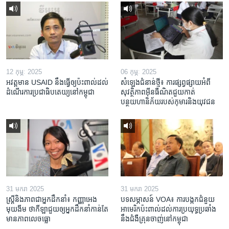
12 កុម្ភៈ 2025
06 កុម្ភៈ 2025
អវត្តមាន USAID នឹងធ្វើឲ្យប៉ះពាល់ដល់
សំឡេងជំនាន់ថ្មី៖ ការផ្សព្វផ្សាយអំពី
ដំណើរការប្រជាធិបតេយ្យនៅកម្ពុជា
សុវត្ថិភាពអ៊ីនធឺណិតជួយកាត់
បន្ថយហានិភ័យរបស់កុមារនិងយុវជន
31 មករា 2025
31 មករា 2025
ស្រ្តី​និង​ភាព​ជា​អ្នក​ដឹកនាំ៖ កញ្ញា​អេង
បទសម្ភាសន៍ VOA៖ ការបង្កក​ជំនួយ​
មុយងីម ថា​កីឡា​ជួយឲ្យ​អ្នកដឹកនាំ​កាន់តែ​
អាមេរិក​ប៉ះពាល់ដល់​ការប្រយុទ្ធ​ប្រឆាំង​
មាន​ភាព​លេចធ្លោ
នឹង​ជំងឺ​គ្រុនចាញ់​នៅ​កម្ពុជា