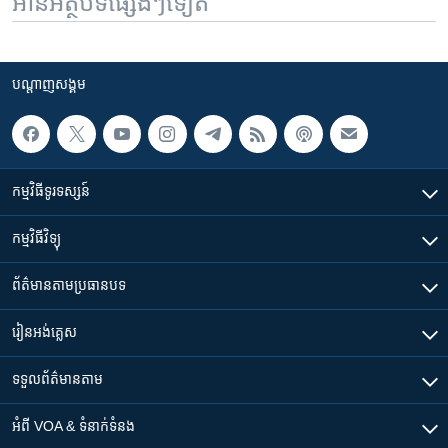
អានអត្ថបទផ្សេងៗទៀត
បណ្តាញ​សង្គម
កម្មវិធី​ទូរទស្សន៍
កម្មវិធី​វិទ្យុ
ព័ត៌មាន​តាមប្រធានបទ​
រៀន​​អង់គ្លេស
ទទួល​ព័ត៌មាន​តាម
អំពី​ VOA & ទំនាក់ទំនង