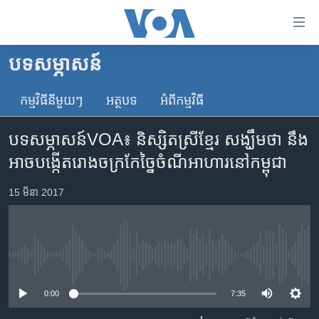
ភ្ជាប់​
ទៅ​
គេហទំព័រ​
បទ​សម្ភាសន៍
កម្ពុជា
ទាក់ទង
រំលង​
កម្មវិធី​នីមួយៗ
អត្ថបទ​
អំពី​កម្មវិធី​
អន្តរជាតិ
និង​
អាមេរិក
ចូល​
បទសម្ភាសន៍VOA៖ និស្សិត​ស្រី​ខ្មែរ សង្ឃឹម​​ថា​ នឹង​
ទៅ​​
ចិន
អាច​បង្កើត​រោងចក្រ​កែច្នៃ​ចំណី​អាហារ​នៅ​កម្ពុជា
ទំព័រ​
ហេឡូវីអូអេ
ព័ត៌មាន​​
15 មីនា 2017
តែ​
កម្ពុជាច្នៃប្រតិដ្ឋ
ម្តង
ព្រឹត្តិការណ៍ព័ត៌មាន
រំលង​
និង​
ទូរទស្សន៍ / វីដេអូ​
No media source currently available
ចូល​
វិទ្យុ / ផតខាសថ៍
ទៅ​
0:00
7:35
ទំព័រ​
កម្មវិធីទាំងអស់