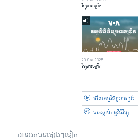
វិទ្យុពេលព្រឹក
29 មីនា 2025
វិទ្យុពេលព្រឹក
មើល​កម្មវិធី​ទូរទស្សន៍
ចុចស្តាប់កម្មវិធីវិទ្យុ
អានអត្ថបទផ្សេងៗទៀត