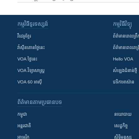
កម្មវិធី​ទូរទស្សន៍
កម្មវិធី​វិទ្យុ
វីដេអូ​ខ្មែរ
ព័ត៌មាន​ពេល​ព្រឹ
វ៉ាស៊ីនតោន​ថ្ងៃ​នេះ
ព័ត៌មាន​​ពេល​រាត្រ
VOA ថ្ងៃនេះ
Hello VOA
VOA ​វិទ្យាសាស្ត្រ
សំឡេង​ជំនាន់​ថ្មី
VOA 60 អាស៊ី
វេទិកា​អាស៊ាន
ព័ត៌មាន​តាមប្រធានបទ​
កម្ពុជា
នយោបាយ
អន្តរជាតិ
សេដ្ឋកិច្ច
អាមេរិក
សិទ្ធិមនុស្ស