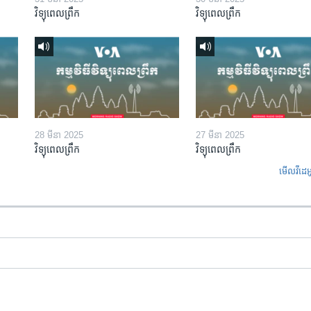
វិទ្យុពេលព្រឹក
វិទ្យុពេលព្រឹក
28 មីនា 2025
27 មីនា 2025
វិទ្យុពេលព្រឹក
វិទ្យុពេលព្រឹក
មើល​វីដេអ