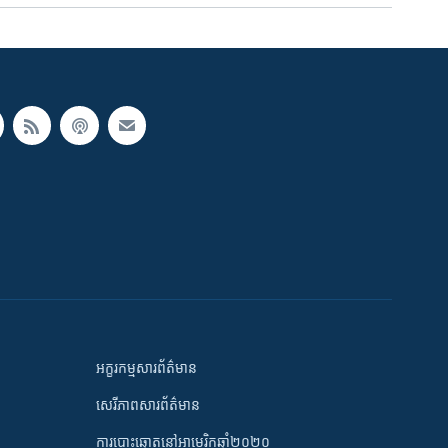
អក្ខរកម្មសារព័ត៌មាន
សេរីភាពសារព័ត៌មាន
ការបោះឆ្នោតនៅអាមេរិកឆ្នាំ២០២០