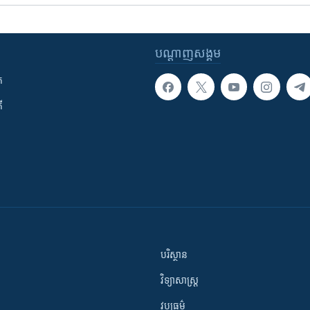
បណ្តាញ​សង្គម
ក
ី
បរិស្ថាន
វិទ្យាសាស្រ្ត
វប្បធម៌