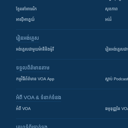
ខ្មែរ​នៅអាមេរិក
សុខភាព
អាស៊ីអាគ្នេយ៍
អប់រំ
រៀន​​អង់គ្លេស
អង់គ្លេស​ជាមួយ​ម៉ានី​និង​ម៉ូរី
រៀន​​​​​​អង់គ្លេ
ទទួល​ព័ត៌មាន​តាម
កម្មវិធី​ព័ត៌មាន VOA App
ស្តាប់ Podcas
អំពី​ VOA & ទំនាក់ទំនង
អំពី​ VOA
ធម្មនុញ្ញ​នៃ V
គេហទំព័រ​​ទាក់ទង