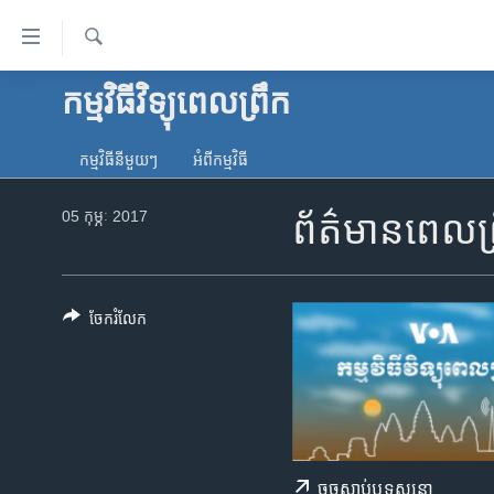
ភ្ជាប់​
ទៅ​
គេហទំព័រ​
ស្វែង​
កម្មវិធីវិទ្យុពេលព្រឹក
កម្ពុជា
រក
ទាក់ទង
អន្តរជាតិ
រំលង​
កម្មវិធី​នីមួយៗ
អំពី​កម្មវិធី​
និង​
អាមេរិក
ចូល​
05 កុម្ភៈ 2017
ព័ត៌មានពេលព្
ចិន
ទៅ​​
ទំព័រ​
ហេឡូវីអូអេ
ព័ត៌មាន​​
កម្ពុជាច្នៃប្រតិដ្ឋ
តែ​
ចែករំលែក
ម្តង
ព្រឹត្តិការណ៍ព័ត៌មាន
រំលង​
ទូរទស្សន៍ / វីដេអូ​
និង​
ចូល​
វិទ្យុ / ផតខាសថ៍
ទៅ​
កម្មវិធីទាំងអស់
ទំព័រ​
ចុច​​ស្តាប់​ឬ​ទស្សនា