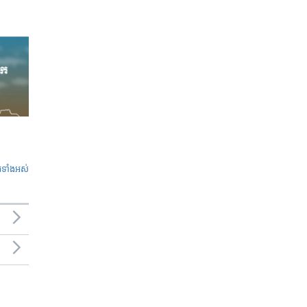
ូ​ទាំង​អស់