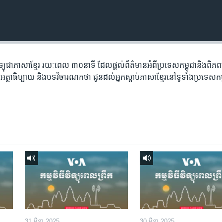
​វិទ្យុ​ជា​ភាសា​ខ្មែរ​ រយៈ​ពេល​ ៣០​​នាទី ដែល​ផ្តល់​ព័ត៌មាន​អំពី​ប្រទេស​កម្ពុជា​និង​ពិ
អត្ថា​ធិប្បាយ​ និង​បទ​​វិចារណកថា​ ជូន​ដល់​អ្នក​ស្តាប់​ភាសា​ខ្មែរ​នៅ​ទូទាំង​ប្រទេស​កម
31 មីនា 2025
30 មីនា 2025