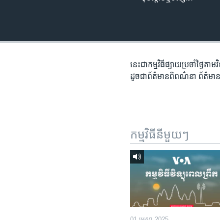
រចនា
សម្ព័ន្ធ​
រំលង​
និង​
ចូល​
ទៅ​
នេះជា​កម្ម​វិធីផ្សាយ​ប្រចាំថ្ងៃ​តាម
កាន់​
ដូច​​ជា​ព័ត៌មាន​ពិពណ៌នា​ ព័ត៌មាន​
ទំព័រ​
ស្វែង​
រក
កម្មវិធី​នីមួយៗ
01 មេសា 2025