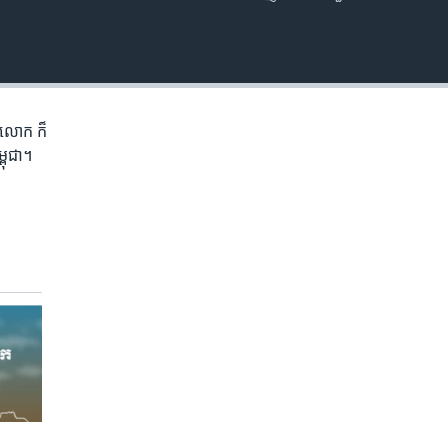
EMBED
ភព​លោក​ ក៏
្ពុជា។