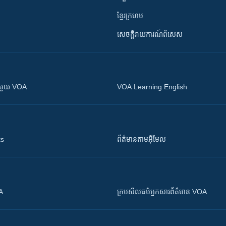
ខ្មែរក្រហម
សេចក្តីរាយការណ៍ពិសេស
ស​​ជាមួយ VOA
VOA Learning English
ts
ព័ត៌មាន​តាម​អ៊ីមែល
OA
ក្រម​​​សីលធម៌​​​អ្នក​​​សារព័ត៌មាន VOA