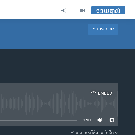
ផ្សាយផ្ទាល់
Subscribe
EMBED
ble
30:00
ទាញ​យក​ពី​តំណភ្ជាប់​ដើម