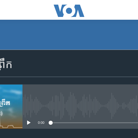
SUBSCRIBE
រឹក
Apple Podcasts
YouTube Music
Spotify
No media source currently availa
0:00
ទទួល​​​សេវា​​​ Podcast