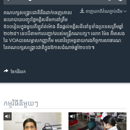
រចនា
សម្ព័ន្ធ​
Khmer English
ទាញ​យក​ពី​តំណភ្ជាប់​ដើម
គណបក្ស​សង្គ្រោះ​ជាតិ​នឹង​ដាក់​ចេញ​គោល
រំលង​
នយោបាយ​បញ្ចុះ​ថ្លៃ​អគ្គិសនី​មក​នៅ​ត្រឹម​
និង​
បណ្តាញ​សង្គម
៥០០រៀល​ក្នុង​មួយ​គីឡូវ៉ាត់ម៉ោង នឹង​ផ្តល់​អគ្គិសនី​នៅ​ទូទាំង​ប្រទេស​ត្រឹម​ឆ្នាំ​
ចូល​
២០២៨។ នេះ​បើ​តាម​ការបញ្ជាក់​របស់​មន្ត្រី​គណបក្ស។ លោក ម៉ែន គឹមសេង
ទៅ​
នៃ VOAបាន​សម្ភាស​កញ្ញា​កឹម មនោវិទ្យា​អគ្គនាយករង​កិច្ចការ​សាធារណៈ​
កាន់​
នៃ​គណបក្ស​សង្គ្រោះ​ជាតិ​ក្នុង​ឱកាស​ដំណាច់​ឆ្នាំ​២០១៦៕
ទំព័រ​
ភាសា
ស្វែង​
រក
ចែករំលែក
កម្មវិធី​នីមួយៗ