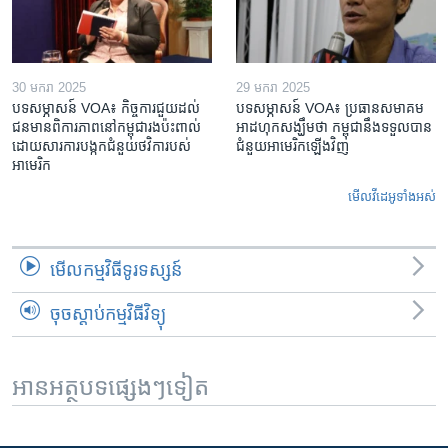
30 មករា 2025
29 មករា 2025
បទសម្ភាសន៍ VOA៖ កិច្ចការ​ជួយ​ដល់​
បទសម្ភាសន៍ VOA៖ ប្រធាន​សមាគម​
ជន​មាន​ពិការភាព​នៅកម្ពុជា​រង​ប៉ះពាល់​
អាដហុក​សង្ឃឹម​ថា កម្ពុជា​នឹង​ទទួល​បាន​
ដោយសារ​ការ​បង្កក​ជំនួយ​ថវិកា​របស់​
ជំនួយ​អាមេរិក​ឡើងវិញ
អាមេរិក
មើល​វីដេអូ​ទាំង​អស់
មើល​កម្មវិធី​ទូរទស្សន៍
ចុចស្តាប់កម្មវិធីវិទ្យុ
អានអត្ថបទផ្សេងៗទៀត