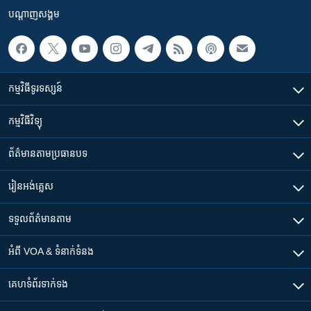
បណ្តាញ​សង្គម
កម្មវិធី​ទូរទស្សន៍
កម្មវិធី​វិទ្យុ
ព័ត៌មាន​តាមប្រធានបទ​
រៀន​​អង់គ្លេស
ទទួល​ព័ត៌មាន​តាម
អំពី​ VOA & ទំនាក់ទំនង
គេហទំព័រ​​ទាក់ទង