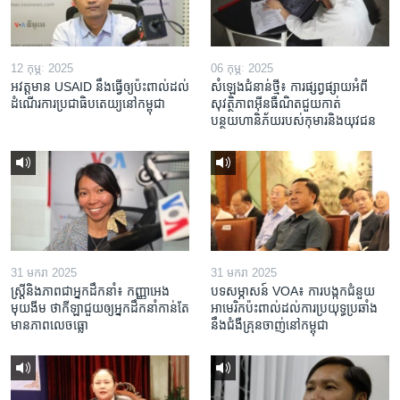
12 កុម្ភៈ 2025
06 កុម្ភៈ 2025
អវត្តមាន USAID នឹងធ្វើឲ្យប៉ះពាល់ដល់
សំឡេងជំនាន់ថ្មី៖ ការផ្សព្វផ្សាយអំពី
ដំណើរការប្រជាធិបតេយ្យនៅកម្ពុជា
សុវត្ថិភាពអ៊ីនធឺណិតជួយកាត់
បន្ថយហានិភ័យរបស់កុមារនិងយុវជន
31 មករា 2025
31 មករា 2025
ស្រ្តី​និង​ភាព​ជា​អ្នក​ដឹកនាំ៖ កញ្ញា​អេង
បទសម្ភាសន៍ VOA៖ ការបង្កក​ជំនួយ​
មុយងីម ថា​កីឡា​ជួយឲ្យ​អ្នកដឹកនាំ​កាន់តែ​
អាមេរិក​ប៉ះពាល់ដល់​ការប្រយុទ្ធ​ប្រឆាំង​
មាន​ភាព​លេចធ្លោ
នឹង​ជំងឺ​គ្រុនចាញ់​នៅ​កម្ពុជា