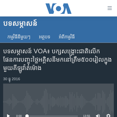
ភ្ជាប់​
ទៅ​
គេហទំព័រ​
បទ​សម្ភាសន៍
កម្ពុជា
ទាក់ទង
រំលង​
កម្មវិធី​នីមួយៗ
អត្ថបទ​
អំពី​កម្មវិធី​
អន្តរជាតិ
និង​
អាមេរិក
ចូល​
បទសម្ភាសន៍ VOA៖ បក្ស​សង្គ្រោះ​ជាតិ​លើក​
ទៅ​​
ចិន
ផែនការ​បញ្ចុះ​ថ្លៃ​អគ្គិសនី​មក​នៅ​ត្រឹម​៥០០​រៀល​ក្នុង​
ទំព័រ​
ហេឡូវីអូអេ
មួយ​គីឡូវ៉ាត់​ម៉ោង
ព័ត៌មាន​​
តែ​
កម្ពុជាច្នៃប្រតិដ្ឋ
30 ធ្នូ 2016
ម្តង
ព្រឹត្តិការណ៍ព័ត៌មាន
រំលង​
និង​
ទូរទស្សន៍ / វីដេអូ​
ចូល​
វិទ្យុ / ផតខាសថ៍
ទៅ​
No media source currently available
ទំព័រ​
កម្មវិធីទាំងអស់
0:00
13:55