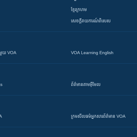
ខ្មែរក្រហម
សេចក្តីរាយការណ៍ពិសេស
ស​​ជាមួយ VOA
VOA Learning English
ts
ព័ត៌មាន​តាម​អ៊ីមែល
OA
ក្រម​​​សីលធម៌​​​អ្នក​​​សារព័ត៌មាន VOA