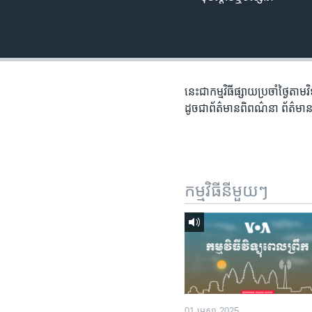
រចនា
សម្ព័ន្ធ​
រំលង​
និង​
ចូល​
ទៅ​
នេះជា​កម្ម​វិធីផ្សាយ​ប្រចាំថ្ងៃ​តាម
កាន់​
ដូច​​ជា​ព័ត៌មាន​ពិពណ៌នា​ ព័ត៌មាន​
ទំព័រ​
ស្វែង​
រក
កម្មវិធី​នីមួយៗ
01 មេសា 2025