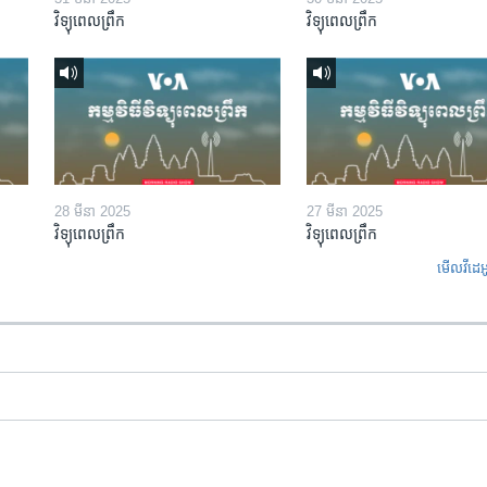
វិទ្យុពេលព្រឹក
វិទ្យុពេលព្រឹក
28 មីនា 2025
27 មីនា 2025
វិទ្យុពេលព្រឹក
វិទ្យុពេលព្រឹក
មើល​វីដេអ