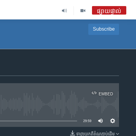
ផ្សាយផ្ទាល់
Subscribe
EMBED
ble
29:59
ទាញ​យក​ពី​តំណភ្ជាប់​ដើម