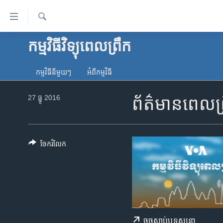
ភ្ជាប់​
ទៅ​
គេហទំព័រ​
ស្វែង​
កម្មវិធីវិទ្យុពេលព្រឹក
កម្ពុជា
រក
ទាក់ទង
អន្តរជាតិ
រំលង​
កម្មវិធី​នីមួយៗ
អំពី​កម្មវិធី​
និង​
អាមេរិក
ចូល​
27 ធ្នូ 2016
ព័ត៌មានពេលព្
ចិន
ទៅ​​
ទំព័រ​
ហេឡូវីអូអេ
ព័ត៌មាន​​
កម្ពុជាច្នៃប្រតិដ្ឋ
តែ​
ចែករំលែក
ម្តង
ព្រឹត្តិការណ៍ព័ត៌មាន
រំលង​
ទូរទស្សន៍ / វីដេអូ​
និង​
ចូល​
វិទ្យុ / ផតខាសថ៍
ទៅ​
កម្មវិធីទាំងអស់
ទំព័រ​
ចុច​​ស្តាប់​ឬ​ទស្សនា