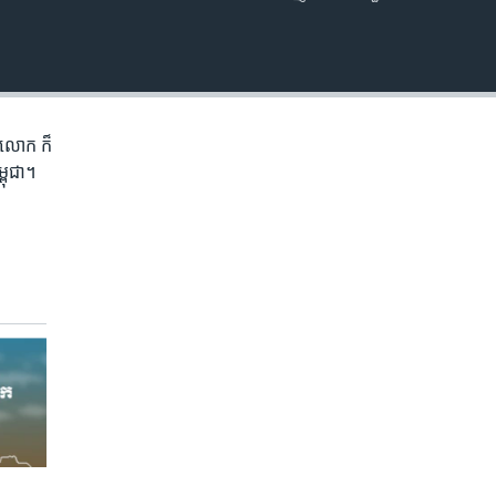
EMBED
ភព​លោក​ ក៏
្ពុជា។