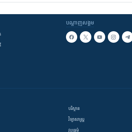
បណ្តាញ​សង្គម
ក
ី
បរិស្ថាន
វិទ្យាសាស្រ្ត
វប្បធម៌