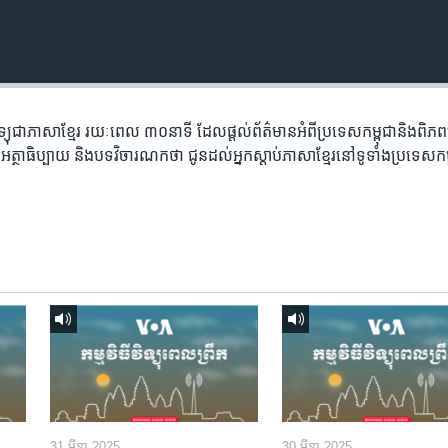
​វិទ្យុ​ជា​ភាសា​ខ្មែរ​ រយៈ​ពេល​ ៣០​​នាទី ដែល​ផ្តល់​ព័ត៌មាន​អំពី​ប្រទេស​កម្ពុជា​និង​ពិ
អត្ថា​ធិប្បាយ​ និង​បទ​​វិចារណកថា​ ជូន​ដល់​អ្នក​ស្តាប់​ភាសា​ខ្មែរ​នៅ​ទូទាំង​ប្រទេស​កម
31 មីនា 2025
30 មីនា 2025