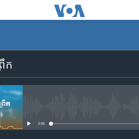
SUBSCRIBE
រឹក
Apple Podcasts
YouTube Music
Spotify
No media source currently availa
0:00
ទទួល​​​សេវា​​​ Podcast