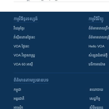
កម្មវិធី​ទូរទស្សន៍
កម្មវិធី​វិទ្យុ
វីដេអូ​ខ្មែរ
ព័ត៌មាន​ពេល​ព្រឹ
វ៉ាស៊ីនតោន​ថ្ងៃ​នេះ
ព័ត៌មាន​​ពេល​រាត្រ
VOA ថ្ងៃនេះ
Hello VOA
VOA ​វិទ្យាសាស្ត្រ
សំឡេង​ជំនាន់​ថ្មី
VOA 60 អាស៊ី
វេទិកា​អាស៊ាន
ព័ត៌មាន​តាមប្រធានបទ​
កម្ពុជា
នយោបាយ
អន្តរជាតិ
សេដ្ឋកិច្ច
អាមេរិក
សិទ្ធិមនុស្ស