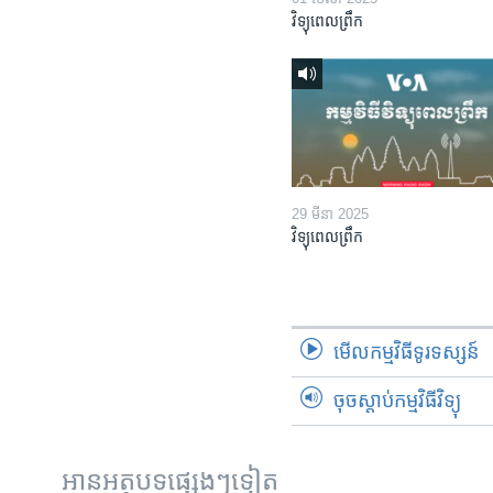
វិទ្យុពេលព្រឹក
29 មីនា 2025
វិទ្យុពេលព្រឹក
មើល​កម្មវិធី​ទូរទស្សន៍
ចុចស្តាប់កម្មវិធីវិទ្យុ
អានអត្ថបទផ្សេងៗទៀត