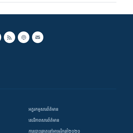
អក្ខរកម្មសារព័ត៌មាន
សេរីភាពសារព័ត៌មាន
ការបោះឆ្នោតនៅអាមេរិកឆ្នាំ២០២០