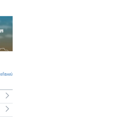
ូ​ទាំង​អស់