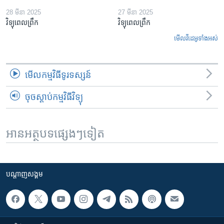
28 មីនា 2025
27 មីនា 2025
វិទ្យុពេលព្រឹក
វិទ្យុពេលព្រឹក
មើល​វីដេអូ​ទាំង​អស់
មើល​កម្មវិធី​ទូរទស្សន៍
ចុចស្តាប់កម្មវិធីវិទ្យុ
អានអត្ថបទផ្សេងៗទៀត
បណ្តាញ​សង្គម