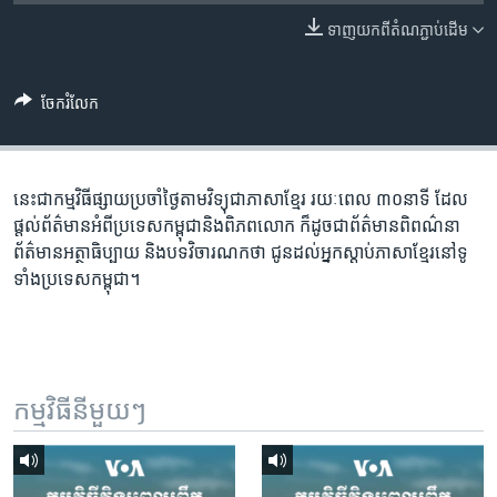
រចនា
សម្ព័ន្ធ​
ទាញ​យក​ពី​តំណភ្ជាប់​ដើម
Khmer English
រំលង​
និង​
បណ្តាញ​សង្គម
ចែករំលែក
ចូល​
ទៅ​
កាន់​
ទំព័រ​
នេះជា​កម្ម​វិធីផ្សាយ​ប្រចាំថ្ងៃ​តាម​វិទ្យុ​ជា​ភាសា​ខ្មែរ​ រយៈ​ពេល​ ៣០​​នាទី ដែល​
ភាសា
ស្វែង​
ផ្តល់​ព័ត៌មាន​អំពី​ប្រទេស​កម្ពុជា​និង​ពិភព​លោក​ ក៏ដូច​​ជា​ព័ត៌មាន​ពិពណ៌នា​
រក
ព័ត៌មាន​អត្ថា​ធិប្បាយ​ និង​បទ​​វិចារណកថា​ ជូន​ដល់​អ្នក​ស្តាប់​ភាសា​ខ្មែរ​នៅ​ទូ
ទាំង​ប្រទេស​កម្ពុជា។
កម្មវិធី​នីមួយៗ