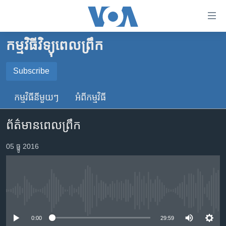
ភ្ជាប់​
ទៅ​
គេហទំព័រ​
កម្មវិធីវិទ្យុពេលព្រឹក
កម្ពុជា
ទាក់ទង
រំលង​
អន្តរជាតិ
Subscribe
និង​
SUBSCRIBE
អាមេរិក
ចូល​
កម្មវិធី​នីមួយៗ
អំពី​កម្មវិធី​
ទៅ​​
ចិន
YouTube Music
ទំព័រ​
ព័ត៌មានពេលព្រឹក
ហេឡូវីអូអេ
ព័ត៌មាន​​
តែ​
កម្ពុជាច្នៃប្រតិដ្ឋ
05 ធ្នូ 2016
Spotify
ម្តង
ព្រឹត្តិការណ៍ព័ត៌មាន
រំលង​
ទទួល​​​សេវា​​​ Podcast
និង​
ទូរទស្សន៍ / វីដេអូ​
ចូល​
No media source currently available
វិទ្យុ / ផតខាសថ៍
ទៅ​
ទំព័រ​
កម្មវិធីទាំងអស់
0:00
29:59