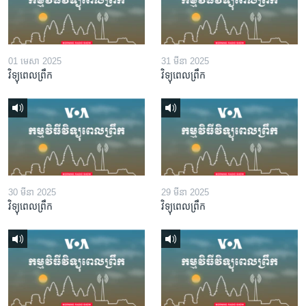
01 មេសា 2025
31 មីនា 2025
វិទ្យុពេលព្រឹក
វិទ្យុពេលព្រឹក
30 មីនា 2025
29 មីនា 2025
វិទ្យុពេលព្រឹក
វិទ្យុពេលព្រឹក