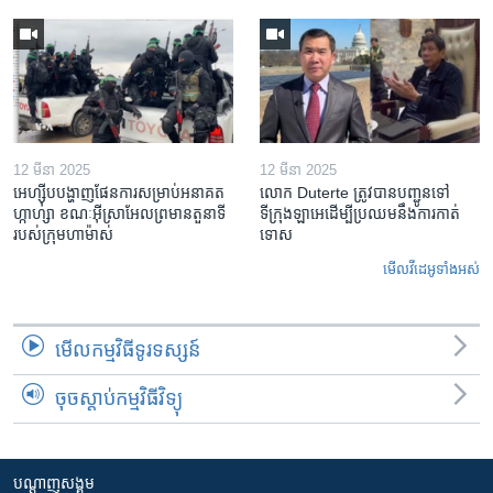
12 មីនា 2025
12 មីនា 2025
អេហ្ស៊ីប​បង្ហាញ​ផែនការ​សម្រាប់​អនាគត​
លោក Duterte ត្រូវ​បាន​បញ្ជូនទៅ
ហ្កាហ្សា ខណៈ​អ៊ីស្រាអែល​ព្រមាន​តួនាទី​
ទីក្រុងឡាអេ​ដើម្បី​ប្រឈម​នឹង​ការកាត់
របស់​ក្រុម​ហាម៉ាស់
ទោស
មើល​វីដេអូ​ទាំង​អស់
មើល​កម្មវិធី​ទូរទស្សន៍
ចុចស្តាប់កម្មវិធីវិទ្យុ
បណ្តាញ​សង្គម