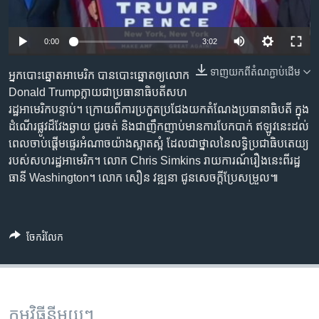
រចនា
សម្ព័ន្ធ​
Khmer English
រំលង​
0:00
3:02
និង​
បណ្តាញ​សង្គម
ចូល​
ទាញ​យក​ពី​តំណភ្ជាប់​ដើម
អ្នក​បោះ​ឆ្នោត​អាមេរិក​ បាន​បោះ​ឆ្នោត​ឲ្យ​លោក
ទៅ​
Donald Trumpក្លាយ​ជា​ប្រធានាធិបតី​សហ
កាន់​
រដ្ឋ​អាមេរិក​បន្ទាប់។ ក្រោយ​ពី​ការ​ប្រកួត​ប្រជែង​យក​តំណែង​ប្រធានាធិបតី ​ក្នុង​
ទំព័រ​
ដំណើរ​ផ្លូវ​ដ៏​វែង​ឆ្ងាយ ជូរចត់ និង​ជា​ញឹក​ញាប់​មាន​ការ​បែក​បាក់ ឥឡូវ​នេះ​ដល់​
ភាសា
ស្វែង​
ពេល​ចាប់​ផ្ដើម​ផ្ទេរ​អំណាច​យ៉ាង​ស្អាត​ស្អំ ដែល​ជា​ថ្នាល​នៃ​លទ្ធិ​ប្រជាធិបតេយ្យ​
រក
របស់​សហរដ្ឋ​អាមេរិក។ លោក Chris Simkins រាយការណ៍​រឿង​នេះ​ពី​រដ្ឋ
ធានី Washington។ លោក សឿន វឌ្ឍនា ជូន​សេចក្ដី​ប្រែ​សម្រួល៕
ចែករំលែក
កម្មវិធី​នីមួយៗ