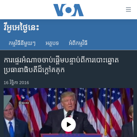
ភ្ជាប់​
ទៅ​
គេហទំព័រ​
វីអូអេថ្ងៃនេះ
កម្ពុជា
ទាក់ទង
រំលង​
កម្មវិធី​នីមួយៗ
អត្ថបទ​
អំពី​កម្មវិធី​
អន្តរជាតិ
និង​
អាមេរិក
ចូល​
ការផ្ទេរ​អំណាច​ចាប់ផ្ដើម​បន្ទាប់ពី​ការបោះឆ្នោត​
ទៅ​​
ចិន
ប្រធានាធិបតី​ដ៏​ក្ដៅ​គគុក
ទំព័រ​
ហេឡូវីអូអេ
ព័ត៌មាន​​
16 វិច្ឆិកា 2016
តែ​
កម្ពុជាច្នៃប្រតិដ្ឋ
ម្តង
ព្រឹត្តិការណ៍ព័ត៌មាន
រំលង​
និង​
ទូរទស្សន៍ / វីដេអូ​
ចូល​
វិទ្យុ / ផតខាសថ៍
ទៅ​
No media source currently available
ទំព័រ​
កម្មវិធីទាំងអស់