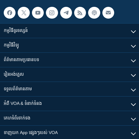
កម្មវិធី​ទូរទស្សន៍
កម្មវិធី​វិទ្យុ
ព័ត៌មាន​តាមប្រធានបទ​
រៀន​​អង់គ្លេស
ទទួល​ព័ត៌មាន​តាម
អំពី​ VOA & ទំនាក់ទំនង
គេហទំព័រ​​ទាក់ទង
ទាញយក​ App ផ្សេងៗ​របស់​ VOA