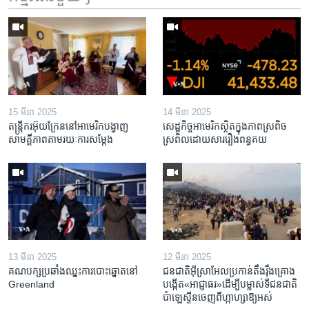
15 មីនា 2025
14 មីនា 2025
តន្ត្រីករ​អ៊ុយក្រែន​នៅ​អាមេរិក​បង្ហាញ​
សេដ្ឋកិច្ច​អាមេរិក​ស្ថិត​ក្នុង​ភាពស្រពិច
សាមគ្គីភាព​តាម​រយៈ​ការសម្តែង
ស្រពិល​ដោយសារ​រឿង​ពន្ធគយ
13 មីនា 2025
12 មីនា 2025
គណបក្ស​ប្រឆាំង​ឈ្នះ​ការបោះឆ្នោត​នៅ
ជនជាតិ​អ៊ីស្រាអែល​ប្រកាន់​តឹងរ៉ឹង​គ្រោង​
Greenland
បង្កើត​«អាជ្ញាធរ‍»​ដើម្បី​បម្លាស់​ទី​ជនជាតិ​
ប៉ាឡេស្ទីន​ចេញពី​ហ្កាហ្សា​ឱ្យ​អស់