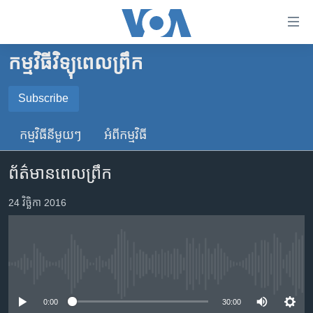
ភ្ជាប់​
ទៅ​
គេហទំព័រ​
កម្មវិធីវិទ្យុពេលព្រឹក
កម្ពុជា
ទាក់ទង
រំលង​
អន្តរជាតិ
Subscribe
និង​
SUBSCRIBE
អាមេរិក
ចូល​
កម្មវិធី​នីមួយៗ
អំពី​កម្មវិធី​
ទៅ​​
ចិន
YouTube Music
ទំព័រ​
ព័ត៌មានពេលព្រឹក
ហេឡូវីអូអេ
ព័ត៌មាន​​
តែ​
កម្ពុជាច្នៃប្រតិដ្ឋ
24 វិច្ឆិកា 2016
Spotify
ម្តង
ព្រឹត្តិការណ៍ព័ត៌មាន
រំលង​
ទទួល​​​សេវា​​​ Podcast
និង​
ទូរទស្សន៍ / វីដេអូ​
ចូល​
No media source currently available
វិទ្យុ / ផតខាសថ៍
ទៅ​
ទំព័រ​
កម្មវិធីទាំងអស់
0:00
30:00