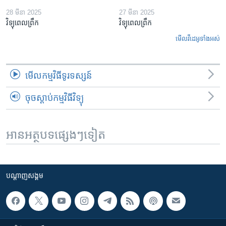
28 មីនា 2025
27 មីនា 2025
វិទ្យុពេលព្រឹក
វិទ្យុពេលព្រឹក
មើល​វីដេអូ​ទាំង​អស់
មើល​កម្មវិធី​ទូរទស្សន៍
ចុចស្តាប់កម្មវិធីវិទ្យុ
អានអត្ថបទផ្សេងៗទៀត
បណ្តាញ​សង្គម