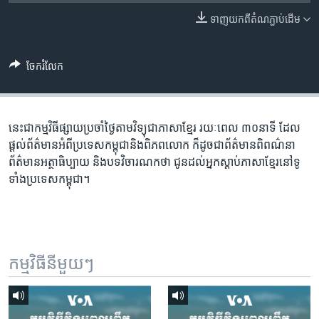
រចនា
សម្ព័ន្ធ​
ទាញ​យក​ពី​តំណភ្ជាប់​ដើម
Khmer English
រំលង​
និង​
បណ្តាញ​សង្គម
ចែករំលែក
ចូល​
ទៅ​
កាន់​
ទំព័រ​
នេះជា​កម្ម​វិធីផ្សាយ​ប្រចាំថ្ងៃ​តាម​វិទ្យុ​ជា​ភាសា​ខ្មែរ​ រយៈ​ពេល​ ៣០​​នាទី ដែល​
ភាសា
ស្វែង​
ផ្តល់​ព័ត៌មាន​អំពី​ប្រទេស​កម្ពុជា​និង​ពិភព​លោក​ ក៏ដូច​​ជា​ព័ត៌មាន​ពិពណ៌នា​
រក
ព័ត៌មាន​អត្ថា​ធិប្បាយ​ និង​បទ​​វិចារណកថា​ ជូន​ដល់​អ្នក​ស្តាប់​ភាសា​ខ្មែរ​នៅ​ទូ
ទាំង​ប្រទេស​កម្ពុជា។
កម្មវិធី​នីមួយៗ