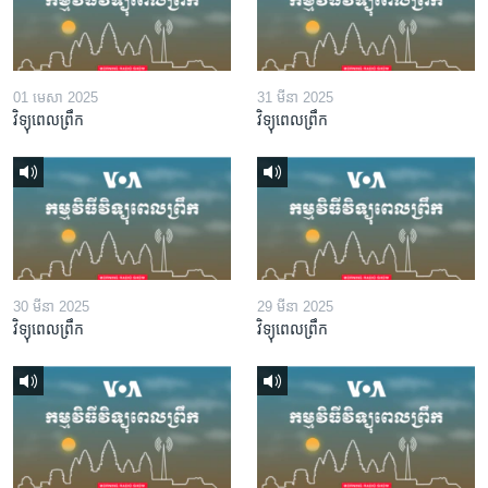
01 មេសា 2025
31 មីនា 2025
វិទ្យុពេលព្រឹក
វិទ្យុពេលព្រឹក
30 មីនា 2025
29 មីនា 2025
វិទ្យុពេលព្រឹក
វិទ្យុពេលព្រឹក