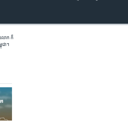
EMBED
ភព​លោក​ ក៏
្ពុជា។