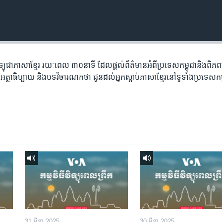
​វិទ្យុ​ជា​ភាសា​ខ្មែរ​ រយៈ​ពេល​ ៣០​​នាទី ដែល​ផ្តល់​ព័ត៌មាន​អំពី​ប្រទេស​កម្ពុជា​និង​ពិ
អត្ថា​ធិប្បាយ​ និង​បទ​​វិចារណកថា​ ជូន​ដល់​អ្នក​ស្តាប់​ភាសា​ខ្មែរ​នៅ​ទូទាំង​ប្រទេស​កម
31 មីនា 2025
30 មីនា 2025