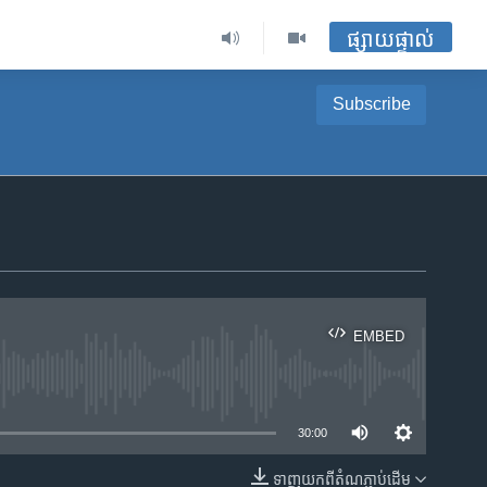
ផ្សាយផ្ទាល់
Subscribe
EMBED
ble
30:00
ទាញ​យក​ពី​តំណភ្ជាប់​ដើម