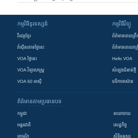
កម្មវិធី​ទូរទស្សន៍
កម្មវិធី​វិទ្យុ
វីដេអូ​ខ្មែរ
ព័ត៌មាន​ពេល​ព្រឹ
វ៉ាស៊ីនតោន​ថ្ងៃ​នេះ
ព័ត៌មាន​​ពេល​រាត្រ
VOA ថ្ងៃនេះ
Hello VOA
VOA ​វិទ្យាសាស្ត្រ
សំឡេង​ជំនាន់​ថ្មី
VOA 60 អាស៊ី
វេទិកា​អាស៊ាន
ព័ត៌មាន​តាមប្រធានបទ​
កម្ពុជា
នយោបាយ
អន្តរជាតិ
សេដ្ឋកិច្ច
អាមេរិក
សិទ្ធិមនុស្ស