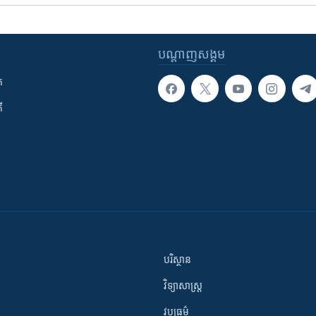
បណ្តាញ​សង្គម
ក
ី
បរិស្ថាន
វិទ្យាសាស្រ្ត
វប្បធម៌