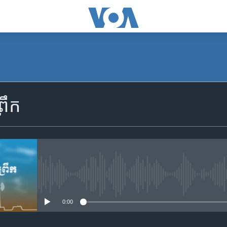
SUBSCRIBE
រឹក
Apple Podcasts
YouTube Music
Spotify
No media source currently availa
0:00
ទទួល​​​សេវា​​​ Podcast