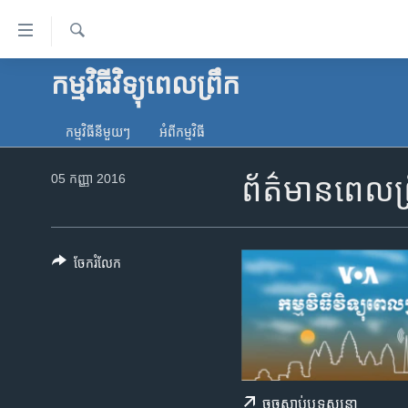
ភ្ជាប់​
ទៅ​
គេហទំព័រ​
ស្វែង​
កម្មវិធីវិទ្យុពេលព្រឹក
កម្ពុជា
រក
ទាក់ទង
អន្តរជាតិ
រំលង​
កម្មវិធី​នីមួយៗ
អំពី​កម្មវិធី​
និង​
អាមេរិក
ចូល​
05 កញ្ញា 2016
ព័ត៌មានពេលព្
ចិន
ទៅ​​
ទំព័រ​
ហេឡូវីអូអេ
ព័ត៌មាន​​
កម្ពុជាច្នៃប្រតិដ្ឋ
តែ​
ចែករំលែក
ម្តង
ព្រឹត្តិការណ៍ព័ត៌មាន
រំលង​
ទូរទស្សន៍ / វីដេអូ​
និង​
ចូល​
វិទ្យុ / ផតខាសថ៍
ទៅ​
កម្មវិធីទាំងអស់
ទំព័រ​
ចុច​​ស្តាប់​ឬ​ទស្សនា