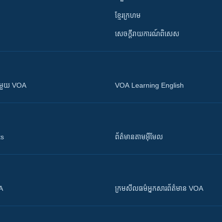
ខ្មែរក្រហម
សេចក្តីរាយការណ៍ពិសេស
ស​​ជាមួយ VOA
VOA Learning English
ts
ព័ត៌មាន​តាម​អ៊ីមែល
OA
ក្រម​​​សីលធម៌​​​អ្នក​​​សារព័ត៌មាន VOA