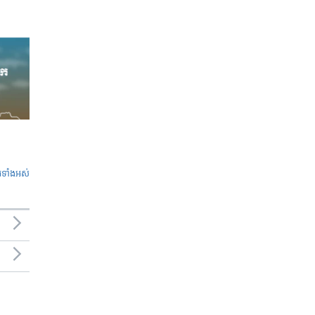
ូ​ទាំង​អស់