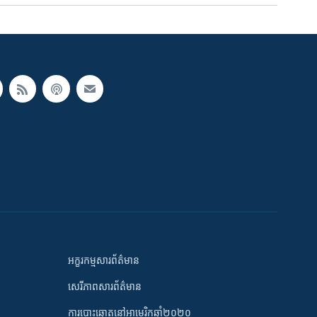
អក្ខរកម្មសារព័ត៌មាន
សេរីភាពសារព័ត៌មាន
ការបោះឆ្នោតនៅអាមេរិកឆ្នាំ២០២០