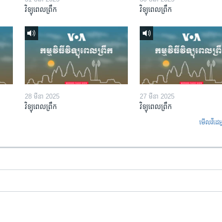
វិទ្យុពេលព្រឹក
វិទ្យុពេលព្រឹក
28 មីនា 2025
27 មីនា 2025
វិទ្យុពេលព្រឹក
វិទ្យុពេលព្រឹក
មើល​វីដេអ