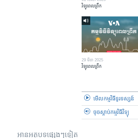
វិទ្យុពេលព្រឹក
29 មីនា 2025
វិទ្យុពេលព្រឹក
មើល​កម្មវិធី​ទូរទស្សន៍
ចុចស្តាប់កម្មវិធីវិទ្យុ
អានអត្ថបទផ្សេងៗទៀត