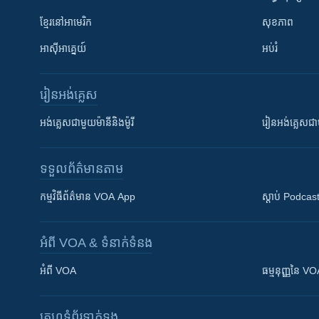
ខ្មែរ​នៅអាមេរិក
សុខភាព
អាស៊ីអាគ្នេយ៍
អប់រំ
រៀន​​អង់គ្លេស
អង់គ្លេស​ជាមួយ​ម៉ានី​និង​ម៉ូរី
រៀន​​​​​​អង់គ្លេ
ទទួល​ព័ត៌មាន​តាម
កម្មវិធី​ព័ត៌មាន VOA App
ស្តាប់ Podcas
អំពី​ VOA & ទំនាក់ទំនង
អំពី​ VOA
ធម្មនុញ្ញ​នៃ V
គេហទំព័រ​​ទាក់ទង