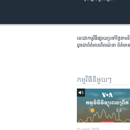
រចនា
សម្ព័ន្ធ​
រំលង​
និង​
ចូល​
ទៅ​
នេះជា​កម្ម​វិធីផ្សាយ​ប្រចាំថ្ងៃ​តាម
កាន់​
ដូច​​ជា​ព័ត៌មាន​ពិពណ៌នា​ ព័ត៌មាន​
ទំព័រ​
ស្វែង​
រក
កម្មវិធី​នីមួយៗ
01 មេសា 2025