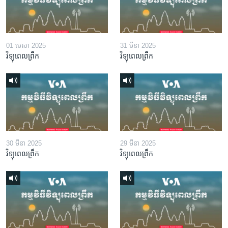
01 មេសា 2025
31 មីនា 2025
វិទ្យុពេលព្រឹក
វិទ្យុពេលព្រឹក
30 មីនា 2025
29 មីនា 2025
វិទ្យុពេលព្រឹក
វិទ្យុពេលព្រឹក