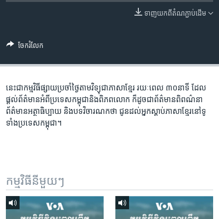
រចនា
សម្ព័ន្ធ​
ទាញ​យក​ពី​តំណភ្ជាប់​ដើម
Khmer English
រំលង​
និង​
បណ្តាញ​សង្គម
ចែករំលែក
ចូល​
ទៅ​
កាន់​
ទំព័រ​
នេះជា​កម្ម​វិធីផ្សាយ​ប្រចាំថ្ងៃ​តាម​វិទ្យុ​ជា​ភាសា​ខ្មែរ​ រយៈ​ពេល​ ៣០​​នាទី ដែល​
ភាសា
ស្វែង​
ផ្តល់​ព័ត៌មាន​អំពី​ប្រទេស​កម្ពុជា​និង​ពិភព​លោក​ ក៏ដូច​​ជា​ព័ត៌មាន​ពិពណ៌នា​
រក
ព័ត៌មាន​អត្ថា​ធិប្បាយ​ និង​បទ​​វិចារណកថា​ ជូន​ដល់​អ្នក​ស្តាប់​ភាសា​ខ្មែរ​នៅ​ទូ
ទាំង​ប្រទេស​កម្ពុជា។
កម្មវិធី​នីមួយៗ