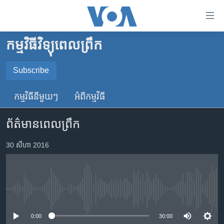
ភ្ជាប់​
ទៅ​
គេហទំព័រ​
កម្មវិធីវិទ្យុពេលព្រឹក
កម្ពុជា
ទាក់ទង
រំលង​
អន្តរជាតិ
Subscribe
និង​
SUBSCRIBE
អាមេរិក
ចូល​
កម្មវិធី​នីមួយៗ
អំពី​កម្មវិធី​
ទៅ​​
ចិន
YouTube Music
ទំព័រ​
ព័ត៌មានពេលព្រឹក
ហេឡូវីអូអេ
ព័ត៌មាន​​
តែ​
កម្ពុជាច្នៃប្រតិដ្ឋ
30 សីហា 2016
Spotify
ម្តង
ព្រឹត្តិការណ៍ព័ត៌មាន
រំលង​
ទទួល​​​សេវា​​​ Podcast
និង​
ទូរទស្សន៍ / វីដេអូ​
ចូល​
No media source currently available
វិទ្យុ / ផតខាសថ៍
ទៅ​
ទំព័រ​
កម្មវិធីទាំងអស់
0:00
30:00