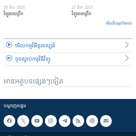
28 មីនា 2025
27 មីនា 2025
វិទ្យុពេលព្រឹក
វិទ្យុពេលព្រឹក
មើល​វីដេអូ​ទាំង​អស់
មើល​កម្មវិធី​ទូរទស្សន៍
ចុចស្តាប់កម្មវិធីវិទ្យុ
អានអត្ថបទផ្សេងៗទៀត
បណ្តាញ​សង្គម