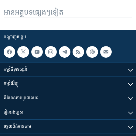
អានអត្ថបទផ្សេងៗទៀត
បណ្តាញ​សង្គម
កម្មវិធី​ទូរទស្សន៍
កម្មវិធី​វិទ្យុ
ព័ត៌មាន​តាមប្រធានបទ​
រៀន​​អង់គ្លេស
ទទួល​ព័ត៌មាន​តាម