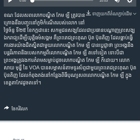
រចនា
0:00
10:03
សម្ព័ន្ធ​
Khmer English
ទាញ​យក​ពី​តំណភ្ជាប់​ដើម
ខណៈ​ដែល​សព​លោក​បណ្ឌិត កែម ឡី ត្រូវ​បាន​
រំលង​
គ្រោង​នឹង​បញ្ចុះ​នៅ​ភូមិ​កំណើត​របស់​លោក នៅ​
និង​
បណ្តាញ​សង្គម
ថ្ងៃ​ច័ន្ទ​ ទី​២៥​ ខែ​កក្កដា​នេះ សកម្មជន​សង្ឃ​ដែល​ជា​ប្រធាន​បណ្ដាញ​ព្រះសង្ឃ​
ចូល​
ឯករាជ្យ​ដើម្បី​យុត្តិធម៌​សង្គម គឺ​ព្រះ​តេជ​ព្រះ​គុណ ប៊ុត ប៊ុនតិញ ដែល​ធ្លាប់​ធ្វើ​
ទៅ​
ការ​ងារ​យ៉ាង​ជិត​ស្និត​ជាមួយ​លោក​បណ្ឌិត​ កែម ឡី បាន​ប្ដេជ្ញា​ថា ព្រះ​អង្គ​នឹង​
កាន់​
បន្ត​វីរភាព​និង​បេសកកម្ម​ពី​លោក​បណ្ឌិត​ កែម ឡី​ តទៅទៀត ទោះបីជា​
ទំព័រ​
ភាសា
ព្រះអង្គ​ត្រូវ​រង​ការ​គំរាម​សម្លាប់​ដូច​លោក​បណ្ឌិត​ កែម ឡី​ ក៏ដោយ។ លោក
ស្វែង​
សាយ មុន្នី នៃ​ VOA បាន​សម្ភាសន៍​តាម​ទូរស័ព្ទ​ជាមួយ​ព្រះតេជ​ព្រះគុណ ប៊ុត
រក
ប៊ុនតិញ ​ដែល​កំពុង​គង់​នៅ​កន្លែង​ពិធី​បុណ្យ​សព​លោក​បណ្ឌិត​ កែម ឡី ក្នុង​
ខេត្ត​តាកែវ​ដូច​តទៅ។
ចែករំលែក