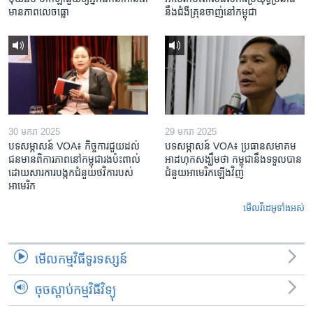
មាន​ភាព​លេចធ្លោ
នឹង​ជំងឺ​គ្រុនចាញ់​នៅ​កម្ពុជា
30 មករា 2025
29 មករា 2025
បទសម្ភាសន៍ VOA៖ កិច្ចការ​ជួយ​ដល់​
បទសម្ភាសន៍ VOA៖ ប្រធាន​សមាគម​
ជន​មាន​ពិការភាព​នៅកម្ពុជា​រង​ប៉ះពាល់​
អាដហុក​សង្ឃឹម​ថា កម្ពុជា​នឹង​ទទួល​បាន​
ដោយសារ​ការ​បង្កក​ជំនួយ​ថវិកា​របស់​
ជំនួយ​អាមេរិក​ឡើងវិញ
អាមេរិក
មើល​វីដេអូ​ទាំង​អស់
មើល​កម្មវិធី​ទូរទស្សន៍
ចុចស្តាប់កម្មវិធីវិទ្យុ