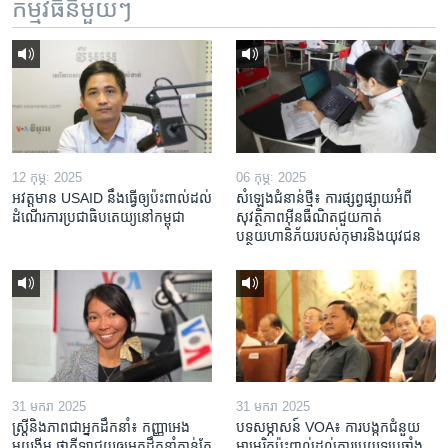
កម្មវិធី​នីមួយៗ
12 កុម្ភៈ 2025
06 កុម្ភៈ 2025
អវត្តមាន USAID នឹងធ្វើឲ្យប៉ះពាល់ដល់
សំឡេងជំនាន់ថ្មី៖ ការផ្សព្វផ្សាយអំពី
ដំណើរការប្រជាធិបតេយ្យនៅកម្ពុជា
សុវត្ថិភាពអ៊ីនធឺណិតជួយកាត់
បន្ថយហានិភ័យរបស់កុមារនិងយុវជន
31 មករា 2025
31 មករា 2025
ស្រ្តី​និង​ភាព​ជា​អ្នក​ដឹកនាំ៖ កញ្ញា​អេង
បទសម្ភាសន៍ VOA៖ ការបង្កក​ជំនួយ​
មុយងីម ថា​កីឡា​ជួយឲ្យ​អ្នកដឹកនាំ​កាន់តែ​
អាមេរិក​ប៉ះពាល់ដល់​ការប្រយុទ្ធ​ប្រឆាំង​