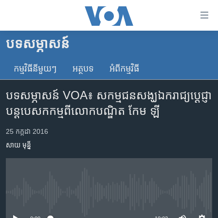
ភ្ជាប់​
ទៅ​
គេហទំព័រ​
បទ​សម្ភាសន៍
កម្ពុជា
ទាក់ទង
រំលង​
កម្មវិធី​នីមួយៗ
អត្ថបទ​
អំពី​កម្មវិធី​
អន្តរជាតិ
និង​
អាមេរិក
ចូល​
បទ​សម្ភាសន៍ VOA៖ សកម្មជន​សង្ឃ​ឯករាជ្យ​ប្តេជ្ញា​
ទៅ​​
ចិន
បន្ត​បេសកកម្ម​ពី​លោក​បណ្ឌិត​ កែម ឡី
ទំព័រ​
ហេឡូវីអូអេ
ព័ត៌មាន​​
25 កក្កដា 2016
តែ​
កម្ពុជាច្នៃប្រតិដ្ឋ
សាយ មុន្នី
ម្តង
ព្រឹត្តិការណ៍ព័ត៌មាន
រំលង​
និង​
ទូរទស្សន៍ / វីដេអូ​
ចូល​
វិទ្យុ / ផតខាសថ៍
ទៅ​
No media source currently available
ទំព័រ​
កម្មវិធីទាំងអស់