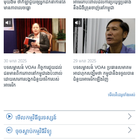
មុយងីម ថា​កីឡា​ជួយឲ្យ​អ្នកដឹកនាំ​កាន់តែ​
អាមេរិក​ប៉ះពាល់ដល់​ការប្រយុទ្ធ​ប្រឆាំង​
មាន​ភាព​លេចធ្លោ
នឹង​ជំងឺ​គ្រុនចាញ់​នៅ​កម្ពុជា
30 មករា 2025
29 មករា 2025
បទសម្ភាសន៍ VOA៖ កិច្ចការ​ជួយ​ដល់​
បទសម្ភាសន៍ VOA៖ ប្រធាន​សមាគម​
ជន​មាន​ពិការភាព​នៅកម្ពុជា​រង​ប៉ះពាល់​
អាដហុក​សង្ឃឹម​ថា កម្ពុជា​នឹង​ទទួល​បាន​
ដោយសារ​ការ​បង្កក​ជំនួយ​ថវិកា​របស់​
ជំនួយ​អាមេរិក​ឡើងវិញ
អាមេរិក
មើល​វីដេអូ​ទាំង​អស់
មើល​កម្មវិធី​ទូរទស្សន៍
ចុចស្តាប់កម្មវិធីវិទ្យុ