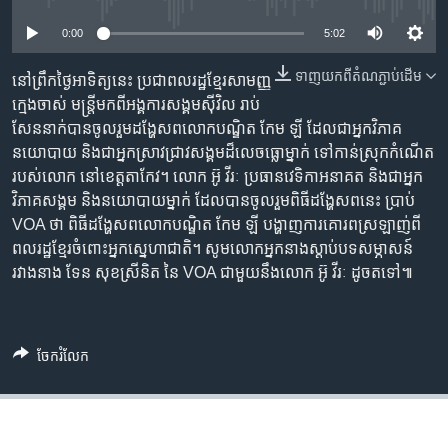
រចនា
សម្ព័ន្ធ​
Khmer English
0:00
5:02
រំលង​
និង​
ទាញ​យក​ពី​តំណភ្ជាប់​ដើម
នៅ​ព្រឹក​ថ្ងៃ​អាទិត្យនេះ ប្រជាពលរដ្ឋ​ខ្មែរ​សាមញ្ញ
បណ្តាញ​សង្គម
ចូល​
ក្មេង​ចាស់ មន្ត្រី​មក​ពី​អង្គការ​សង្គម​ស៊ីវិល រាប់​
ទៅ​
សែន​នាក់​បាន​ចូលរួម​ដង្ហែ​សព​លោក​បណ្ឌិត កែម ឡី ដែល​ជា​អ្នក​វិភាគ​
កាន់​
នយោបាយ និង​ជា​អ្នក​ស្រាវជ្រាវ​សង្គម​ដ៏​លេច​ធ្លោ​ម្នាក់ ទៅ​កាន់​ស្រុក​កំណើត​
ទំព័រ​
របស់​លោក នៅ​ខេត្ត​តាកែវ។ លោក អ៊ូ វីរៈ ប្រធាន​វេទិកា​អនាគត និង​ជា​អ្នក​
ភាសា
ស្វែង​
វិភាគ​សង្គម និង​នយោបាយ​ម្នាក់ ដែល​បាន​ចូលរួម​ពិធី​ដង្ហែ​សព​នេះ ប្រាប់​
រក
VOA ថា ពិធី​ដង្ហែ​សព​លោក​បណ្ឌិត​ កែម ឡី បង្ហាញ​ការ​គោរព​ស្រឡាញ់​ពី​
ពលរដ្ឋ​ខ្មែរ​ចំពោះ​អ្នក​ស្នេហាជាតិ។ សូម​លោក​អ្នក​នាង​ស្តាប់​បទ​សម្ភាសន៍​
រវាង​នាង ទែន សុខស្រីនិត នៃ VOA ជាមួយ​នឹង​លោក អ៊ូ វីរៈ ដូចតទៅ៕
ចែករំលែក