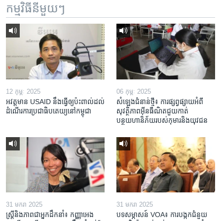
កម្មវិធី​នីមួយៗ
12 កុម្ភៈ 2025
06 កុម្ភៈ 2025
អវត្តមាន USAID នឹងធ្វើឲ្យប៉ះពាល់ដល់
សំឡេងជំនាន់ថ្មី៖ ការផ្សព្វផ្សាយអំពី
ដំណើរការប្រជាធិបតេយ្យនៅកម្ពុជា
សុវត្ថិភាពអ៊ីនធឺណិតជួយកាត់
បន្ថយហានិភ័យរបស់កុមារនិងយុវជន
31 មករា 2025
31 មករា 2025
ស្រ្តី​និង​ភាព​ជា​អ្នក​ដឹកនាំ៖ កញ្ញា​អេង
បទសម្ភាសន៍ VOA៖ ការបង្កក​ជំនួយ​