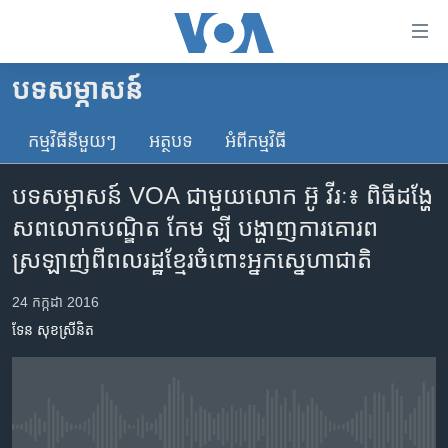
ភ្ជាប់​
ទៅ​
គេហទំព័រ​
បទ​សម្ភាសន៍
កម្ពុជា
ទាក់ទង
រំលង​
កម្មវិធី​នីមួយៗ
អត្ថបទ​
អំពី​កម្មវិធី​
អន្តរជាតិ
និង​
អាមេរិក
ចូល​
បទ​សម្ភាសន៍ VOA ជាមួយ​លោក​ អ៊ូ វីរៈ៖ ពិធី​ដង្ហែ​
ទៅ​​
ចិន
សព​លោក​បណ្ឌិត​ កែម ឡី បង្ហាញ​ការ​គោរព​
ទំព័រ​
ហេឡូវីអូអេ
ស្រឡាញ់​ពី​ពលរដ្ឋ​ខ្មែរ​ចំពោះ​អ្នក​ស្នេហាជាតិ
ព័ត៌មាន​​
តែ​
កម្ពុជាច្នៃប្រតិដ្ឋ
24 កក្កដា 2016
ម្តង
ព្រឹត្តិការណ៍ព័ត៌មាន
រំលង​
ទែន សុខស្រីនិត
និង​
ទូរទស្សន៍ / វីដេអូ​
ចូល​
វិទ្យុ / ផតខាសថ៍
ទៅ​
ទំព័រ​
កម្មវិធីទាំងអស់
No media source currently available