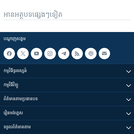
អានអត្ថបទផ្សេងៗទៀត
បណ្តាញ​សង្គម
កម្មវិធី​ទូរទស្សន៍
កម្មវិធី​វិទ្យុ
ព័ត៌មាន​តាមប្រធានបទ​
រៀន​​អង់គ្លេស
ទទួល​ព័ត៌មាន​តាម