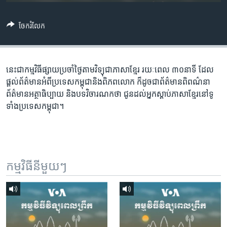
រចនា
សម្ព័ន្ធ​
Khmer English
រំលង​
ចែករំលែក
និង​
បណ្តាញ​សង្គម
ចូល​
ទៅ​
នេះជា​កម្ម​វិធីផ្សាយ​ប្រចាំថ្ងៃ​តាម​វិទ្យុ​ជា​ភាសា​ខ្មែរ​ រយៈ​ពេល​ ៣០​​នាទី ដែល​
កាន់​
ផ្តល់​ព័ត៌មាន​អំពី​ប្រទេស​កម្ពុជា​និង​ពិភព​លោក​ ក៏ដូច​​ជា​ព័ត៌មាន​ពិពណ៌នា​
ទំព័រ​
ភាសា
ព័ត៌មាន​អត្ថា​ធិប្បាយ​ និង​បទ​​វិចារណកថា​ ជូន​ដល់​អ្នក​ស្តាប់​ភាសា​ខ្មែរ​នៅ​ទូ
ស្វែង​
ទាំង​ប្រទេស​កម្ពុជា។
រក
កម្មវិធី​នីមួយៗ