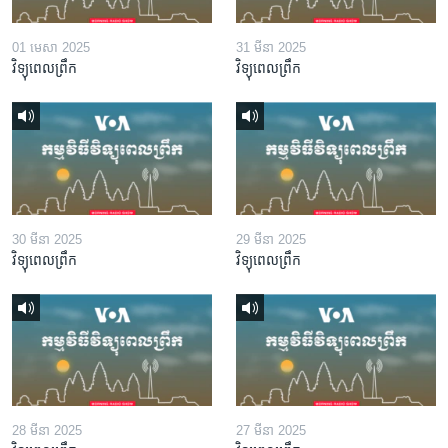
01 មេសា 2025
31 មីនា 2025
វិទ្យុពេលព្រឹក
វិទ្យុពេលព្រឹក
30 មីនា 2025
29 មីនា 2025
វិទ្យុពេលព្រឹក
វិទ្យុពេលព្រឹក
28 មីនា 2025
27 មីនា 2025