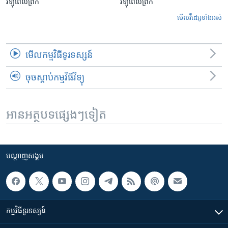
វិទ្យុពេលព្រឹក
វិទ្យុពេលព្រឹក
មើល​វីដេអូ​ទាំង​អស់
មើល​កម្មវិធី​ទូរទស្សន៍
ចុចស្តាប់កម្មវិធីវិទ្យុ
អានអត្ថបទផ្សេងៗទៀត
បណ្តាញ​សង្គម
កម្មវិធី​ទូរទស្សន៍