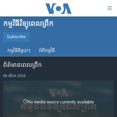
ភ្ជាប់​
ទៅ​
គេហទំព័រ​
កម្មវិធីវិទ្យុពេលព្រឹក
កម្ពុជា
ទាក់ទង
រំលង​
អន្តរជាតិ
Subscribe
និង​
SUBSCRIBE
អាមេរិក
ចូល​
កម្មវិធី​នីមួយៗ
អំពី​កម្មវិធី​
ទៅ​​
ចិន
YouTube Music
ទំព័រ​
ព័ត៌មានពេលព្រឹក
ហេឡូវីអូអេ
ព័ត៌មាន​​
តែ​
កម្ពុជាច្នៃប្រតិដ្ឋ
06 សីហា 2016
Spotify
ម្តង
ព្រឹត្តិការណ៍ព័ត៌មាន
រំលង​
ទទួល​​​សេវា​​​ Podcast
និង​
ទូរទស្សន៍ / វីដេអូ​
ចូល​
No media source currently available
វិទ្យុ / ផតខាសថ៍
ទៅ​
ទំព័រ​
កម្មវិធីទាំងអស់