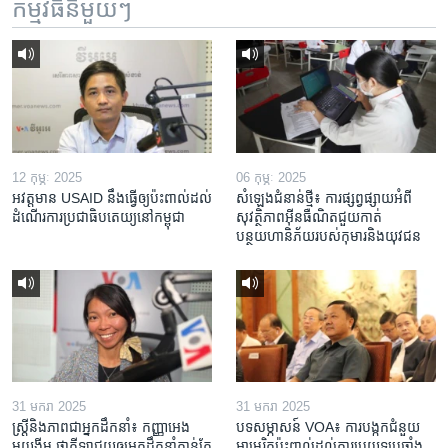
កម្មវិធី​នីមួយៗ
12 កុម្ភៈ 2025
06 កុម្ភៈ 2025
អវត្តមាន USAID នឹងធ្វើឲ្យប៉ះពាល់ដល់
សំឡេងជំនាន់ថ្មី៖ ការផ្សព្វផ្សាយអំពី
ដំណើរការប្រជាធិបតេយ្យនៅកម្ពុជា
សុវត្ថិភាពអ៊ីនធឺណិតជួយកាត់
បន្ថយហានិភ័យរបស់កុមារនិងយុវជន
31 មករា 2025
31 មករា 2025
ស្រ្តី​និង​ភាព​ជា​អ្នក​ដឹកនាំ៖ កញ្ញា​អេង
បទសម្ភាសន៍ VOA៖ ការបង្កក​ជំនួយ​
មុយងីម ថា​កីឡា​ជួយឲ្យ​អ្នកដឹកនាំ​កាន់តែ​
អាមេរិក​ប៉ះពាល់ដល់​ការប្រយុទ្ធ​ប្រឆាំង​