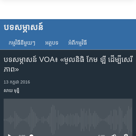
ភ្ជាប់​
ទៅ​
កម្ពុជា
គេហទំព័រ​
អន្តរជាតិ
បទ​សម្ភាសន៍
ទាក់ទង
អាមេរិក
រំលង​
កម្មវិធី​នីមួយៗ
អត្ថបទ​
អំពី​កម្មវិធី​
ចិន
និង​
ចូល​
ហេឡូវីអូអេ
បទ​សម្ភាសន៍ VOA៖ «‍មូលនិធិ កែម ឡី ដើម្បី​សេរី
ទៅ​​
ភាព»
កម្ពុជាច្នៃប្រតិដ្ឋ
ទំព័រ​
ព័ត៌មាន​​
ព្រឹត្តិការណ៍ព័ត៌មាន
13 កក្កដា 2016
តែ​
ទូរទស្សន៍ / វីដេអូ​
សាយ មុន្នី
ម្តង
រំលង​
វិទ្យុ / ផតខាសថ៍
និង​
កម្មវិធីទាំងអស់
ចូល​
ទៅ​
No media source currently available
Khmer English
ទំព័រ​