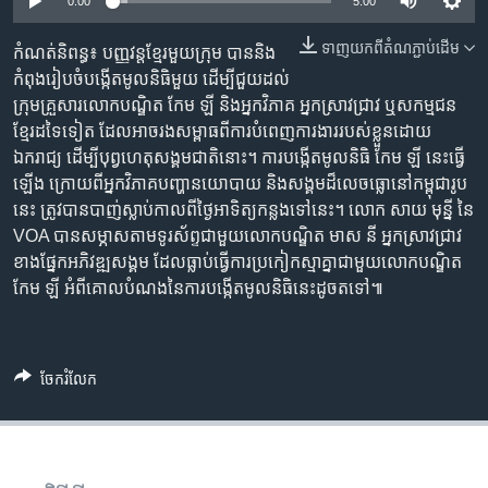
រចនា
0:00
5:00
សម្ព័ន្ធ​
បណ្តាញ​សង្គម
ទាញ​យក​ពី​តំណភ្ជាប់​ដើម
កំណត់​និពន្ធ៖ បញ្ញវន្ត​ខ្មែរ​មួយ​ក្រុម បាន​និង​
រំលង​
កំពុង​រៀបចំ​បង្កើត​មូលនិធិ​មួយ ដើម្បី​ជួយ​ដល់​
និង​
ក្រុម​គ្រួសារ​លោក​បណ្ឌិត កែម ឡី និង​អ្នកវិភាគ​ អ្នក​ស្រាវជ្រាវ​ ឬ​សកម្មជន​
ចូល​
ខ្មែរ​ដទៃ​ទៀត ដែល​អាច​រង​សម្ពាធ​ពី​ការ​បំពេញ​ការងារ​របស់​ខ្លួន​ដោយ​
ភាសា
ទៅ​
ឯករាជ្យ ដើម្បី​បុព្វហេតុ​សង្គម​ជាតិ​នោះ។ ការ​បង្កើត​មូលនិធិ​ កែម ឡី នេះ​ធ្វើ​
កាន់​
ឡើង ក្រោយ​ពី​អ្នក​វិភាគ​បញ្ហា​នយោបាយ​ និង​សង្គម​ដ៏​លេចធ្លោ​នៅ​កម្ពុជា​រូប​
ទំព័រ​
នេះ ត្រូវ​បាន​បាញ់​ស្លាប់​កាល​ពី​ថ្ងៃ​អាទិត្យ​កន្លង​ទៅ​នេះ។ លោក ​សាយ មុន្នី នៃ​
ស្វែង​
VOA បាន​សម្ភាស​តាម​ទូរស័ព្ទ​ជាមួយ​លោក​បណ្ឌិត មាស នី អ្នក​ស្រាវជ្រាវ​
រក
ខាង​ផ្នែក​អភិវឌ្ឍ​សង្គម​ ដែល​ធ្លាប់​ធ្វើការ​ប្រកៀក​ស្មា​គ្នា​ជាមួយ​លោក​បណ្ឌិត​
កែម ឡី ​អំពី​គោល​បំណង​នៃ​ការ​បង្កើត​មូលនិធិ​នេះ​ដូច​តទៅ៕
ចែករំលែក