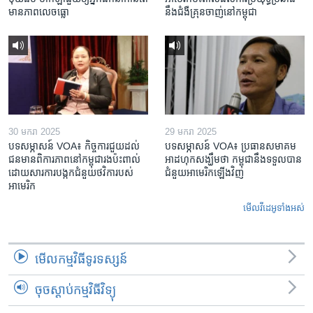
មាន​ភាព​លេចធ្លោ
នឹង​ជំងឺ​គ្រុនចាញ់​នៅ​កម្ពុជា
30 មករា 2025
29 មករា 2025
បទសម្ភាសន៍ VOA៖ កិច្ចការ​ជួយ​ដល់​
បទសម្ភាសន៍ VOA៖ ប្រធាន​សមាគម​
ជន​មាន​ពិការភាព​នៅកម្ពុជា​រង​ប៉ះពាល់​
អាដហុក​សង្ឃឹម​ថា កម្ពុជា​នឹង​ទទួល​បាន​
ដោយសារ​ការ​បង្កក​ជំនួយ​ថវិកា​របស់​
ជំនួយ​អាមេរិក​ឡើងវិញ
អាមេរិក
មើល​វីដេអូ​ទាំង​អស់
មើល​កម្មវិធី​ទូរទស្សន៍
ចុចស្តាប់កម្មវិធីវិទ្យុ