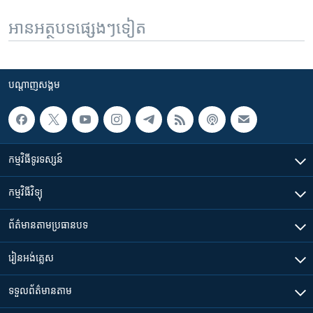
អានអត្ថបទផ្សេងៗទៀត
បណ្តាញ​សង្គម
កម្មវិធី​ទូរទស្សន៍
កម្មវិធី​វិទ្យុ
ព័ត៌មាន​តាមប្រធានបទ​
រៀន​​អង់គ្លេស
ទទួល​ព័ត៌មាន​តាម