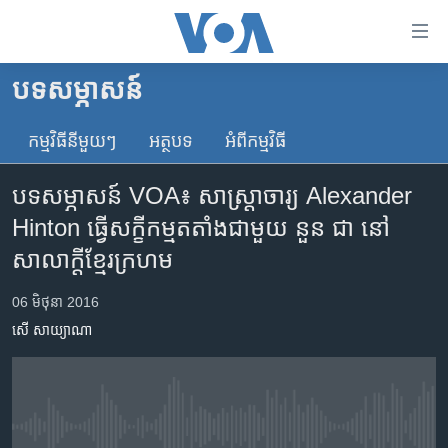
ភ្ជាប់​
ទៅ​
គេហទំព័រ​
បទ​សម្ភាសន៍
កម្ពុជា
ទាក់ទង
រំលង​
កម្មវិធី​នីមួយៗ
អត្ថបទ​
អំពី​កម្មវិធី​
អន្តរជាតិ
និង​
អាមេរិក
ចូល​
បទ​សម្ភាសន៍ VOA៖ សាស្ត្រាចារ្យ Alexander
ទៅ​​
ចិន
Hinton ធ្វើ​សក្ខីកម្ម​តតាំង​ជាមួយ​ នួន ជា នៅ​
ទំព័រ​
ហេឡូវីអូអេ
សាលាក្តី​ខ្មែរ​ក្រហម
ព័ត៌មាន​​
តែ​
កម្ពុជាច្នៃប្រតិដ្ឋ
06 មិថុនា 2016
ម្តង
ព្រឹត្តិការណ៍ព័ត៌មាន
រំលង​
សើ សាយ្យាណា
និង​
ទូរទស្សន៍ / វីដេអូ​
ចូល​
វិទ្យុ / ផតខាសថ៍
ទៅ​
ទំព័រ​
កម្មវិធីទាំងអស់
No media source currently available