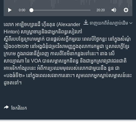
រចនា
សម្ព័ន្ធ​
Khmer English
0:00
20:20
រំលង​
និង​
ទាញ​យក​ពី​តំណភ្ជាប់​ដើម
លោក​ អាឡិចហ្សានដឺ ហ៊ីនតុន (Alexander
បណ្តាញ​សង្គម
ចូល​
Hinton) សាស្ត្រាចារ្យ​និង​ជា​អ្នក​និពន្ធ​សៀវភៅ​
ទៅ​
ស្ដី​ពី​របប​ខ្មែរ​ក្រហម​ម្នាក់ បាន​ផ្ដល់​សក្ខីកម្ម​រយៈពេល​បី​ថ្ងៃ​កន្លះ ​នៅ​ក្នុង​សំណុំ
កាន់​
រឿង​០០២/០២ នៅ​អង្គ​ជំនុំ​ជម្រះ​វិសាមញ្ញ​ក្នុង​តុលាការ​កម្ពុជា ឬ​សា​លាក្តី​ខ្មែរ​
ទំព័រ​
ក្រហម ក្នុង​រាជធានី​ភ្នំពេញ កាលពី​ខែមីនា​កន្លង​ទៅ​នេះ។ នាង សើ
ភាសា
ស្វែង​
សាយ្យាណា ​នៃ VOA បាន​សម្ភាស​អ្នក​និពន្ធ​ និង​ជា​អ្នកស្រាវជ្រាវ​ជនជាតិ​
រក
អាមេរិកកាំង​រូប​នេះ ​អំពី​ការ​ប្រឈម​មុខ​របស់​លោក​ជាមួយ​នឹង នួន ជា
«បងធំ​ទី២» នៅ​ក្នុង​ពេល​សវនាការ​នោះ។ សូម​លោក​អ្នក​ស្ដាប់​សម្ភាសន៍​នេះ​
ដូចតទៅ។
ចែករំលែក