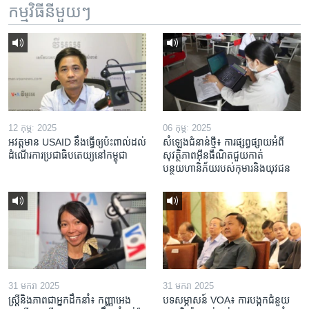
កម្មវិធី​នីមួយៗ
12 កុម្ភៈ 2025
06 កុម្ភៈ 2025
អវត្តមាន USAID នឹងធ្វើឲ្យប៉ះពាល់ដល់
សំឡេងជំនាន់ថ្មី៖ ការផ្សព្វផ្សាយអំពី
ដំណើរការប្រជាធិបតេយ្យនៅកម្ពុជា
សុវត្ថិភាពអ៊ីនធឺណិតជួយកាត់
បន្ថយហានិភ័យរបស់កុមារនិងយុវជន
31 មករា 2025
31 មករា 2025
ស្រ្តី​និង​ភាព​ជា​អ្នក​ដឹកនាំ៖ កញ្ញា​អេង
បទសម្ភាសន៍ VOA៖ ការបង្កក​ជំនួយ​