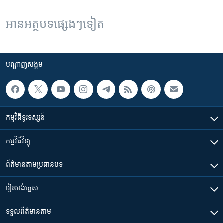
អានអត្ថបទផ្សេងៗទៀត
បណ្តាញ​សង្គម
កម្មវិធី​ទូរទស្សន៍
កម្មវិធី​វិទ្យុ
ព័ត៌មាន​តាមប្រធានបទ​
រៀន​​អង់គ្លេស
ទទួល​ព័ត៌មាន​តាម