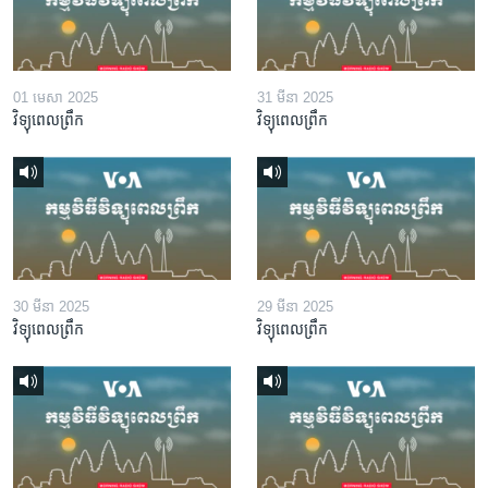
01 មេសា 2025
31 មីនា 2025
វិទ្យុពេលព្រឹក
វិទ្យុពេលព្រឹក
30 មីនា 2025
29 មីនា 2025
វិទ្យុពេលព្រឹក
វិទ្យុពេលព្រឹក