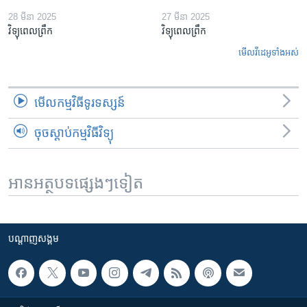
28 មីនា 2025
27 មីនា 2025
វិទ្យុពេលព្រឹក
វិទ្យុពេលព្រឹក
មើល​វីដេអូ​ទាំង​អស់
មើល​កម្មវិធី​ទូរទស្សន៍
ចុចស្តាប់កម្មវិធីវិទ្យុ
អានអត្ថបទផ្សេងៗទៀត
បណ្តាញ​សង្គម