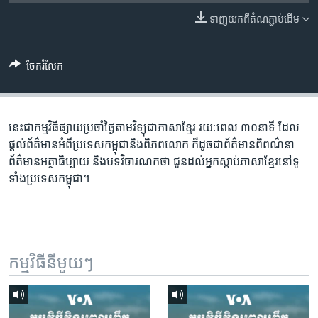
រចនា
សម្ព័ន្ធ​
ទាញ​យក​ពី​តំណភ្ជាប់​ដើម
Khmer English
រំលង​
និង​
បណ្តាញ​សង្គម
ចែករំលែក
ចូល​
ទៅ​
កាន់​
ទំព័រ​
នេះជា​កម្ម​វិធីផ្សាយ​ប្រចាំថ្ងៃ​តាម​វិទ្យុ​ជា​ភាសា​ខ្មែរ​ រយៈ​ពេល​ ៣០​​នាទី ដែល​
ភាសា
ស្វែង​
ផ្តល់​ព័ត៌មាន​អំពី​ប្រទេស​កម្ពុជា​និង​ពិភព​លោក​ ក៏ដូច​​ជា​ព័ត៌មាន​ពិពណ៌នា​
រក
ព័ត៌មាន​អត្ថា​ធិប្បាយ​ និង​បទ​​វិចារណកថា​ ជូន​ដល់​អ្នក​ស្តាប់​ភាសា​ខ្មែរ​នៅ​ទូ
ទាំង​ប្រទេស​កម្ពុជា។
កម្មវិធី​នីមួយៗ