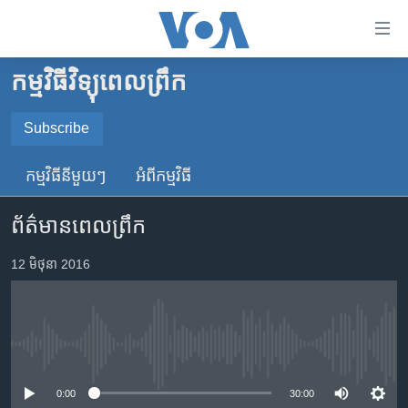
ភ្ជាប់​
ទៅ​
គេហទំព័រ​
កម្មវិធីវិទ្យុពេលព្រឹក
កម្ពុជា
ទាក់ទង
រំលង​
អន្តរជាតិ
Subscribe
និង​
SUBSCRIBE
អាមេរិក
ចូល​
កម្មវិធី​នីមួយៗ
អំពី​កម្មវិធី​
ទៅ​​
ចិន
YouTube Music
ទំព័រ​
ព័ត៌មានពេលព្រឹក
ហេឡូវីអូអេ
ព័ត៌មាន​​
តែ​
កម្ពុជាច្នៃប្រតិដ្ឋ
12 មិថុនា 2016
Spotify
ម្តង
ព្រឹត្តិការណ៍ព័ត៌មាន
រំលង​
ទទួល​​​សេវា​​​ Podcast
និង​
ទូរទស្សន៍ / វីដេអូ​
ចូល​
No media source currently available
វិទ្យុ / ផតខាសថ៍
ទៅ​
ទំព័រ​
កម្មវិធីទាំងអស់
0:00
30:00