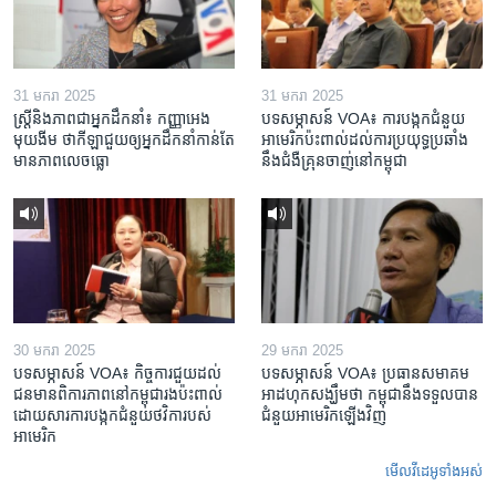
31 មករា 2025
31 មករា 2025
ស្រ្តី​និង​ភាព​ជា​អ្នក​ដឹកនាំ៖ កញ្ញា​អេង
បទសម្ភាសន៍ VOA៖ ការបង្កក​ជំនួយ​
មុយងីម ថា​កីឡា​ជួយឲ្យ​អ្នកដឹកនាំ​កាន់តែ​
អាមេរិក​ប៉ះពាល់ដល់​ការប្រយុទ្ធ​ប្រឆាំង​
មាន​ភាព​លេចធ្លោ
នឹង​ជំងឺ​គ្រុនចាញ់​នៅ​កម្ពុជា
30 មករា 2025
29 មករា 2025
បទសម្ភាសន៍ VOA៖ កិច្ចការ​ជួយ​ដល់​
បទសម្ភាសន៍ VOA៖ ប្រធាន​សមាគម​
ជន​មាន​ពិការភាព​នៅកម្ពុជា​រង​ប៉ះពាល់​
អាដហុក​សង្ឃឹម​ថា កម្ពុជា​នឹង​ទទួល​បាន​
ដោយសារ​ការ​បង្កក​ជំនួយ​ថវិកា​របស់​
ជំនួយ​អាមេរិក​ឡើងវិញ
អាមេរិក
មើល​វីដេអូ​ទាំង​អស់