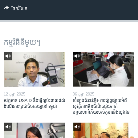
ចែករំលែក
កម្មវិធី​នីមួយៗ
12 កុម្ភៈ 2025
06 កុម្ភៈ 2025
អវត្តមាន USAID នឹងធ្វើឲ្យប៉ះពាល់ដល់
សំឡេងជំនាន់ថ្មី៖ ការផ្សព្វផ្សាយអំពី
ដំណើរការប្រជាធិបតេយ្យនៅកម្ពុជា
សុវត្ថិភាពអ៊ីនធឺណិតជួយកាត់
បន្ថយហានិភ័យរបស់កុមារនិងយុវជន