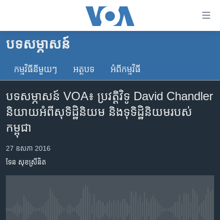
ភ្ជាប់​
ទៅ​
គេហទំព័រ​
បទ​សម្ភាសន៍
កម្ពុជា
ទាក់ទង
រំលង​
កម្មវិធី​នីមួយៗ
អត្ថបទ​
អំពី​កម្មវិធី​
អន្តរជាតិ
និង​
អាមេរិក
ចូល​
បទ​សម្ភាសន៍ VOA៖ ប្រវត្តិវិទូ David Chandler
ទៅ​​
ចិន
និយាយ​អំពី​សុទិដ្ឋិនិយម និង​ទុទិដ្ឋិនិយម​របស់​
ទំព័រ​
ហេឡូវីអូអេ
កម្ពុជា
ព័ត៌មាន​​
តែ​
កម្ពុជាច្នៃប្រតិដ្ឋ
27 ឧសភា 2016
ម្តង
ព្រឹត្តិការណ៍ព័ត៌មាន
រំលង​
ទែន សុខស្រីនិត
និង​
ទូរទស្សន៍ / វីដេអូ​
ចូល​
វិទ្យុ / ផតខាសថ៍
ទៅ​
ទំព័រ​
កម្មវិធីទាំងអស់
No media source currently available