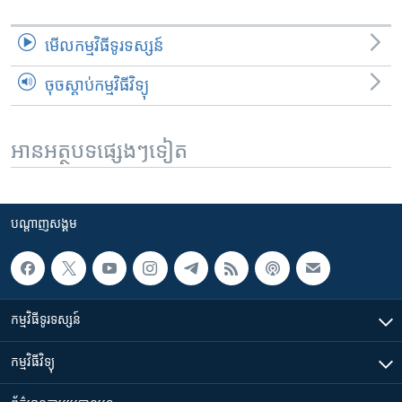
មើល​កម្មវិធី​ទូរទស្សន៍
ចុចស្តាប់កម្មវិធីវិទ្យុ
អានអត្ថបទផ្សេងៗទៀត
បណ្តាញ​សង្គម
កម្មវិធី​ទូរទស្សន៍
កម្មវិធី​វិទ្យុ