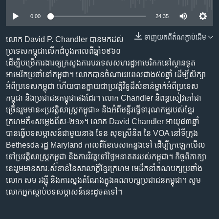
រចនា
សម្ព័ន្ធ​
Khmer English
0:00
24:35
រំលង​
និង​
ទាញ​យក​ពី​តំណភ្ជាប់​ដើម
លោក David P. Chandler បាន​មកដល់​
បណ្តាញ​សង្គម
ចូល​
ប្រទេស​កម្ពុជា​លើក​ដំបូង​កាលពី​ឆ្នាំ១៩៦០
ទៅ​
ដើម្បី​បម្រើ​ការងារ​ឲ្យ​ក្រសួងការ​បរទេស​សហរដ្ឋ​អាមេរិកក​នៅ​ស្ថានទូត​
កាន់​
អាមេរិក​ប្រចាំ​នៅ​កម្ពុជា។ លោក​បាន​ចំណាយ​ពេល​ជាង​៥០ឆ្នាំ ​ដើម្បី​សិក្សា​
ទំព័រ​
អំពី​ប្រទេស​កម្ពុជា ហើយ​បាន​ក្លាយ​ជា​ប្រវត្តិវិទូ​ដ៏​សំខាន់​ម្នាក់​អំពី​ប្រទេស​
ភាសា
ស្វែង​
កម្ពុជា ​និង​ប្រជាជន​កម្ពុជា​ផងដែរ។ លោក Chandler និពន្ធ​សៀវភៅ​ជា​
រក
ច្រើន​រួមមាន​«ប្រវត្តិសាស្ត្រ​កម្ពុជា» និង​អំពី​មន្ទីរ​ធ្វើ​ទារុណកម្ម​របស់​ខ្មែរ​
ក្រហម​គឺ​«សម្លេងពី​ស-២១»។ លោក David Chandler ​អាយុ​៨៣ឆ្នាំ
បាន​ធ្វើ​បទសម្ភាសន៍​ជាមួយ​នាង ទែន សុខស្រីនិត នៃ VOA នៅ​ទីក្រុង
Bethesda រដ្ឋ Maryland កាលពី​ខែ​មេសា​កន្លងទៅ​ ដើម្បី​ក្រឡេក​មើល​
ទៅ​ប្រវត្តិសាស្ត្រ​កម្ពុជា និង​ការ​វិវត្ត​ទៅ​ថ្ងៃ​អនាគត​របស់​កម្ពុជា។ កិច្ច​ពិភាក្សា​
នេះ​រួមមាន​សារៈសំខាន់​នៃ​សាលាក្តី​ខ្មែរ​ក្រហម មេ​ដឹកនាំ​គណបក្ស​ប្រឆាំង​
លោក សម រង្ស៊ី និង​ការ​ស្នង​តំណែង​ក្នុង​គណបក្ស​ប្រជាជន​កម្ពុជា។ សូម​
លោក​អ្នក​ស្តាប់​បទ​សម្ភាសន៍​នេះ​ដូច​តទៅ។