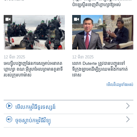
ប៉ាឡេស្ទីន​ចេញពី​ហ្កាហ្សា​ឱ្យ​អស់
12 មីនា 2025
12 មីនា 2025
អេហ្ស៊ីប​បង្ហាញ​ផែនការ​សម្រាប់​អនាគត​
លោក Duterte ត្រូវ​បាន​បញ្ជូនទៅ
ហ្កាហ្សា ខណៈ​អ៊ីស្រាអែល​ព្រមាន​តួនាទី​
ទីក្រុងឡាអេ​ដើម្បី​ប្រឈម​នឹង​ការកាត់
របស់​ក្រុម​ហាម៉ាស់
ទោស
មើល​វីដេអូ​ទាំង​អស់
មើល​កម្មវិធី​ទូរទស្សន៍
ចុចស្តាប់កម្មវិធីវិទ្យុ