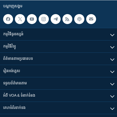
បណ្តាញ​សង្គម
កម្មវិធី​ទូរទស្សន៍
កម្មវិធី​វិទ្យុ
ព័ត៌មាន​តាមប្រធានបទ​
រៀន​​អង់គ្លេស
ទទួល​ព័ត៌មាន​តាម
អំពី​ VOA & ទំនាក់ទំនង
គេហទំព័រ​​ទាក់ទង