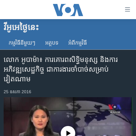
ភ្ជាប់​
ទៅ​
គេហទំព័រ​
វីអូអេថ្ងៃនេះ
កម្ពុជា
ទាក់ទង
រំលង​
កម្មវិធី​នីមួយៗ
អត្ថបទ​
អំពី​កម្មវិធី​
អន្តរជាតិ
និង​
អាមេរិក
ចូល​
លោក អូបាម៉ា៖ ការគោរព​សិទ្ធិ​មនុស្ស និង​ការ
ទៅ​​
ចិន
អភិវឌ្ឍ​សេដ្ឋកិច្ច​ ជា​ការងារ​ចាំបាច់​សម្រាប់​
ទំព័រ​
ហេឡូវីអូអេ
វៀតណាម
ព័ត៌មាន​​
តែ​
កម្ពុជាច្នៃប្រតិដ្ឋ
25 ឧសភា 2016
ម្តង
ព្រឹត្តិការណ៍ព័ត៌មាន
រំលង​
និង​
ទូរទស្សន៍ / វីដេអូ​
ចូល​
វិទ្យុ / ផតខាសថ៍
ទៅ​
ទំព័រ​
កម្មវិធីទាំងអស់
No media source currently available