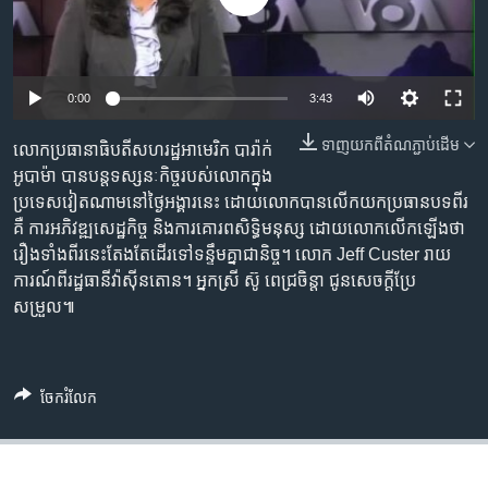
រចនា
សម្ព័ន្ធ​
Khmer English
រំលង​
និង​
បណ្តាញ​សង្គម
0:00
3:43
ចូល​
ទៅ​
ទាញ​យក​ពី​តំណភ្ជាប់​ដើម
លោក​ប្រធានាធិបតី​សហរដ្ឋ​អាមេរិក បារ៉ាក់
កាន់​
អូបាម៉ា បាន​បន្ត​ទស្សនៈកិច្ច​របស់​លោក​ក្នុង​
ទំព័រ​
ភាសា
ប្រទេស​វៀតណាម​នៅ​ថ្ងៃអង្គារ​នេះ ដោយ​លោក​បាន​លើក​យក​ប្រធាន​បទ​ពីរ​
ស្វែង​
គឺ ការ​អភិវឌ្ឍ​សេដ្ឋកិច្ច និង​ការគោរព​សិទ្ធិ​មនុស្ស​ ដោយ​លោក​លើក​ឡើង​ថា
រក
រឿង​ទាំងពីរ​នេះ​តែងតែ​ដើរ​ទៅ​ទន្ទឹម​គ្នា​ជានិច្ច។ លោក Jeff Custer រាយ
ការណ៍​ពី​រដ្ឋធានី​វ៉ាស៊ីនតោន។ អ្នកស្រី ស៊ូ ពេជ្រចិន្តា ជូន​សេចក្តី​ប្រែ
សម្រួល៕
ចែករំលែក