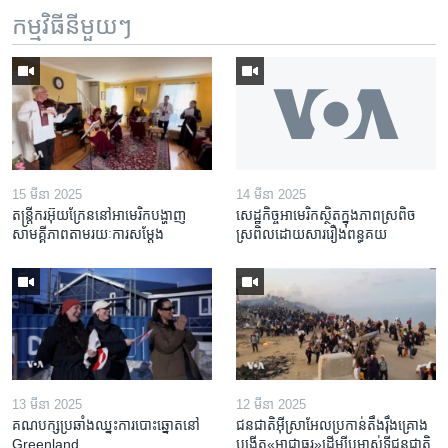
កម្មវិធី​នីមួយៗ
15 មីនា 2025
14 មីនា 2025
តន្ត្រីករ​អ៊ុយក្រែន​នៅ​អាមេរិក​បង្ហាញ​
សេដ្ឋកិច្ច​អាមេរិក​ស្ថិត​ក្នុង​ភាពស្រពិច
សាមគ្គីភាព​តាម​រយៈ​ការសម្តែង
ស្រពិល​ដោយសារ​រឿង​ពន្ធគយ
13 មីនា 2025
12 មីនា 2025
គណបក្ស​ប្រឆាំង​ឈ្នះ​ការបោះឆ្នោត​នៅ
ជនជាតិ​អ៊ីស្រាអែល​ប្រកាន់​តឹងរ៉ឹង​គ្រោង​
Greenland
បង្កើត​«អាជ្ញាធរ‍»​ដើម្បី​បម្លាស់​ទី​ជនជាតិ​