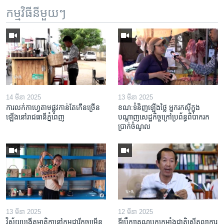
កម្មវិធី​នីមួយៗ
14 មីនា 2025
13 មីនា 2025
ការលក់​កាហ្វេ​តាម​ផ្លូវ​កាន់តែ​កើន​ច្រើន​
ខណៈទំនិញឡើងថ្លៃ អ្នករកស៊ីក្នុង​
ឡើង​នៅ​រាជធានី​ភ្នំពេញ
បណ្តាញ​សេដ្ឋកិច្ចក្រៅ​ប្រព័ន្ធពិបាក​រក​
ប្រាក់​ចំណូល
13 មីនា 2025
12 មីនា 2025
វិស័យ​បង្កើត​មាតិកា​នៅ​កម្ពុជា​រីក​ចម្រើន
ទីប្រឹក្សា​គណបក្ស​កម្លាំង​ជាតិ​ស្នើ​តុលាការ​