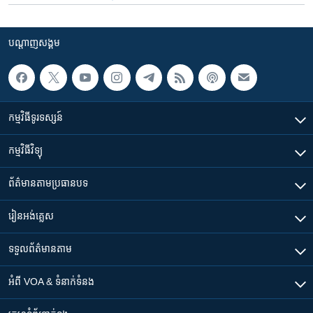
បណ្តាញ​សង្គម
កម្មវិធី​ទូរទស្សន៍
កម្មវិធី​វិទ្យុ
ព័ត៌មាន​តាមប្រធានបទ​
រៀន​​អង់គ្លេស
ទទួល​ព័ត៌មាន​តាម
អំពី​ VOA & ទំនាក់ទំនង