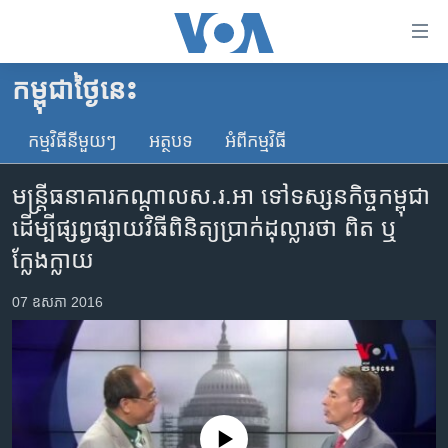
ភ្ជាប់​
ទៅ​
គេហទំព័រ​
កម្ពុជាថ្ងៃនេះ
កម្ពុជា
ទាក់ទង
រំលង​
កម្មវិធី​នីមួយៗ
អត្ថបទ​
អំពី​កម្មវិធី​
អន្តរជាតិ
និង​
អាមេរិក
ចូល​
មន្រ្តី​ធនាគារ​កណ្តាល​ស.រ.អា ទៅ​ទស្សនកិច្ច​កម្ពុជា
ទៅ​​
ចិន
ដើម្បី​ផ្សព្វផ្សាយ​វិធី​ពិនិត្យ​ប្រាក់​ដុល្លារ​ថា ពិត ឬ
ទំព័រ​
ហេឡូវីអូអេ
ក្លែងក្លាយ
ព័ត៌មាន​​
តែ​
កម្ពុជាច្នៃប្រតិដ្ឋ
07 ឧសភា 2016
ម្តង
ព្រឹត្តិការណ៍ព័ត៌មាន
រំលង​
និង​
ទូរទស្សន៍ / វីដេអូ​
ចូល​
វិទ្យុ / ផតខាសថ៍
ទៅ​
ទំព័រ​
កម្មវិធីទាំងអស់
No media source currently available