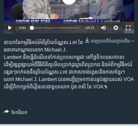
រចនា
សម្ព័ន្ធ​
Khmer English
រំលង​
និង​
បណ្តាញ​សង្គម
0:00
10:13
ចូល​
ទៅ​
ទាញ​យក​ពី​តំណភ្ជាប់​ដើម
នាយក​នៃ​កម្មវិធី​អប់រំ​អំពី​រូបិយប័ណ្ណ​ស.រ.អា នៃ​
កាន់​
ធនាគារ​កណ្តាល​លោក Michael J.
ទំព័រ​
ភាសា
Lambert នឹង​ធ្វើ​ដំណើរ​ទៅ​កាន់​ប្រទេស​កម្ពុជា នៅ​ថ្ងៃ​ទី​១០​ឧសភា​នេះ
ស្វែង​
ដើម្បី​ផ្សព្វ​ផ្សាយ​អំពី​វិធី​ពិនិត្យ​មើល​ប្រាក់​ដុល្លារ​ពិត​ប្រាកដ និង​អំពី​កម្មវិធី​អប់រំ​
រក
ផ្សេងៗ​ទាក់ទង​នឹង​រូបិយប័ណ្ណ​ស.រ.អា ជា​ភាសា​អង់គ្លេស​និង​ភាសា​ខ្មែរ។
លោក Michael J. Lambert បាន​អញ្ជើញ​មក​កាន់​បន្ទប់​ផ្សាយ​របស់​ VOA
ដើម្បី​ពិភាក្សា​អំពី​រឿង​នេះ​ជា​មួយ​លោក ប៉ូច រាសី នៃ VOA៕
ចែករំលែក