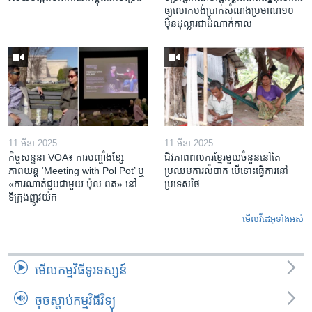
ឲ្យ​លោក​បង់ប្រាក់​សំណង​ប្រមាណ​១០​
ម៉ឺន​ដុល្លារ​ជា​ដំណាក់កាល
11 មីនា 2025
11 មីនា 2025
កិច្ចសន្ទនា VOA៖ ការ​បញ្ចាំង​ខ្សែ
ជីវភាពពលករខ្មែរមួយចំនួននៅតែ
ភាពយន្ត ‘Meeting with Pol Pot’ ឬ
ប្រឈមការលំបាក បើទោះធ្វើការនៅ
«ការណាត់ជួប​ជាមួយ​ ប៉ុល ពត» នៅ
ប្រទេសថៃ
ទីក្រុងញូវយ៉ក​
មើល​វីដេអូ​ទាំង​អស់
មើល​កម្មវិធី​ទូរទស្សន៍
ចុចស្តាប់កម្មវិធីវិទ្យុ