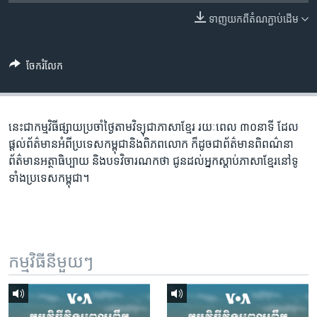
រចនា
សម្ព័ន្ធ​
ទាញ​យក​ពី​តំណភ្ជាប់​ដើម
Khmer English
រំលង​
និង​
បណ្តាញ​សង្គម
ចែករំលែក
ចូល​
ទៅ​
កាន់​
ទំព័រ​
នេះជា​កម្ម​វិធីផ្សាយ​ប្រចាំថ្ងៃ​តាម​វិទ្យុ​ជា​ភាសា​ខ្មែរ​ រយៈ​ពេល​ ៣០​​នាទី ដែល​
ភាសា
ស្វែង​
ផ្តល់​ព័ត៌មាន​អំពី​ប្រទេស​កម្ពុជា​និង​ពិភព​លោក​ ក៏ដូច​​ជា​ព័ត៌មាន​ពិពណ៌នា​
រក
ព័ត៌មាន​អត្ថា​ធិប្បាយ​ និង​បទ​​វិចារណកថា​ ជូន​ដល់​អ្នក​ស្តាប់​ភាសា​ខ្មែរ​នៅ​ទូ
ទាំង​ប្រទេស​កម្ពុជា។
កម្មវិធី​នីមួយៗ