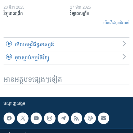
28 មីនា 2025
27 មីនា 2025
វិទ្យុពេលព្រឹក
វិទ្យុពេលព្រឹក
មើល​វីដេអូ​ទាំង​អស់
មើល​កម្មវិធី​ទូរទស្សន៍
ចុចស្តាប់កម្មវិធីវិទ្យុ
អានអត្ថបទផ្សេងៗទៀត
បណ្តាញ​សង្គម