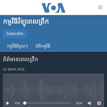
ភ្ជាប់​
ទៅ​
គេហទំព័រ​
កម្មវិធីវិទ្យុពេលព្រឹក
កម្ពុជា
ទាក់ទង
រំលង​
អន្តរជាតិ
Subscribe
និង​
SUBSCRIBE
អាមេរិក
ចូល​
កម្មវិធី​នីមួយៗ
អំពី​កម្មវិធី​
ទៅ​​
ចិន
YouTube Music
ទំព័រ​
ព័ត៌មានពេលព្រឹក
ហេឡូវីអូអេ
ព័ត៌មាន​​
តែ​
កម្ពុជាច្នៃប្រតិដ្ឋ
12 ឧសភា 2016
Spotify
ម្តង
ព្រឹត្តិការណ៍ព័ត៌មាន
រំលង​
ទទួល​​​សេវា​​​ Podcast
និង​
ទូរទស្សន៍ / វីដេអូ​
ចូល​
No media source currently available
វិទ្យុ / ផតខាសថ៍
ទៅ​
ទំព័រ​
កម្មវិធីទាំងអស់
0:00
30:00