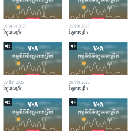
01 មេសា 2025
31 មីនា 2025
វិទ្យុពេលព្រឹក
វិទ្យុពេលព្រឹក
30 មីនា 2025
29 មីនា 2025
វិទ្យុពេលព្រឹក
វិទ្យុពេលព្រឹក