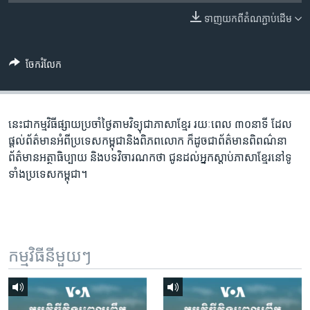
រចនា
សម្ព័ន្ធ​
ទាញ​យក​ពី​តំណភ្ជាប់​ដើម
Khmer English
រំលង​
និង​
បណ្តាញ​សង្គម
ចែករំលែក
ចូល​
ទៅ​
កាន់​
ទំព័រ​
នេះជា​កម្ម​វិធីផ្សាយ​ប្រចាំថ្ងៃ​តាម​វិទ្យុ​ជា​ភាសា​ខ្មែរ​ រយៈ​ពេល​ ៣០​​នាទី ដែល​
ភាសា
ស្វែង​
ផ្តល់​ព័ត៌មាន​អំពី​ប្រទេស​កម្ពុជា​និង​ពិភព​លោក​ ក៏ដូច​​ជា​ព័ត៌មាន​ពិពណ៌នា​
រក
ព័ត៌មាន​អត្ថា​ធិប្បាយ​ និង​បទ​​វិចារណកថា​ ជូន​ដល់​អ្នក​ស្តាប់​ភាសា​ខ្មែរ​នៅ​ទូ
ទាំង​ប្រទេស​កម្ពុជា។
កម្មវិធី​នីមួយៗ