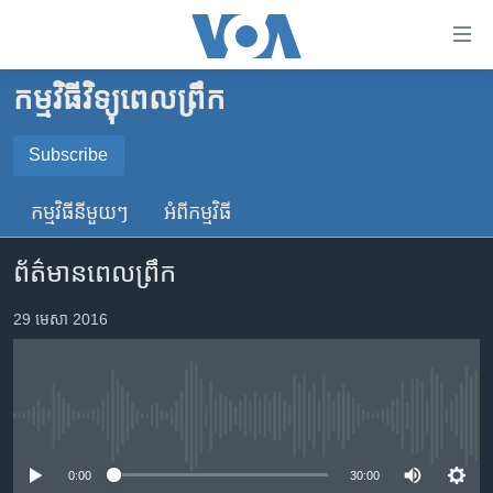
ភ្ជាប់​
ទៅ​
គេហទំព័រ​
កម្មវិធីវិទ្យុពេលព្រឹក
កម្ពុជា
ទាក់ទង
រំលង​
អន្តរជាតិ
Subscribe
និង​
SUBSCRIBE
អាមេរិក
ចូល​
កម្មវិធី​នីមួយៗ
អំពី​កម្មវិធី​
ទៅ​​
ចិន
YouTube Music
ទំព័រ​
ព័ត៌មានពេលព្រឹក
ហេឡូវីអូអេ
ព័ត៌មាន​​
តែ​
កម្ពុជាច្នៃប្រតិដ្ឋ
29 មេសា 2016
Spotify
ម្តង
ព្រឹត្តិការណ៍ព័ត៌មាន
រំលង​
ទទួល​​​សេវា​​​ Podcast
និង​
ទូរទស្សន៍ / វីដេអូ​
ចូល​
No media source currently available
វិទ្យុ / ផតខាសថ៍
ទៅ​
ទំព័រ​
កម្មវិធីទាំងអស់
0:00
30:00