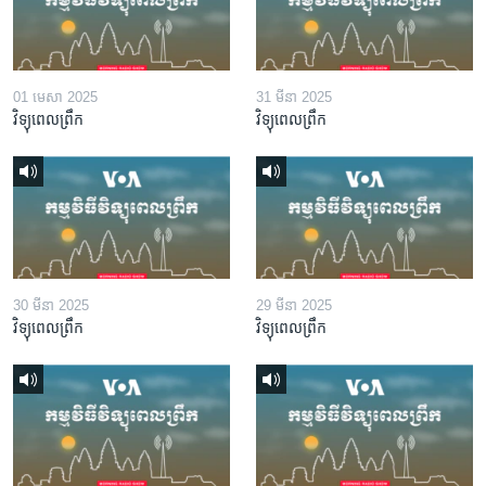
01 មេសា 2025
31 មីនា 2025
វិទ្យុពេលព្រឹក
វិទ្យុពេលព្រឹក
30 មីនា 2025
29 មីនា 2025
វិទ្យុពេលព្រឹក
វិទ្យុពេលព្រឹក