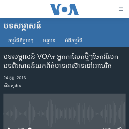
ភ្ជាប់​
ទៅ​
គេហទំព័រ​
បទ​សម្ភាសន៍
កម្ពុជា
ទាក់ទង
រំលង​
កម្មវិធី​នីមួយៗ
អត្ថបទ​
អំពី​កម្មវិធី​
អន្តរជាតិ
និង​
អាមេរិក
ចូល​
បទ​​សម្ភាសន៍ VOA៖ អ្នក​កាសែត​ថ្មីៗ​ចែក​​​រំលែក​
ទៅ​​
ចិន
បទពិសោធន៍​យក​ព័ត៌មាន​​អាស៊ាន​នៅ​អាមេរិក​
ទំព័រ​
ហេឡូវីអូអេ
ព័ត៌មាន​​
24 កុម្ភៈ 2016
តែ​
កម្ពុជាច្នៃប្រតិដ្ឋ
សឹង សុផាត
ម្តង
ព្រឹត្តិការណ៍ព័ត៌មាន
រំលង​
និង​
ទូរទស្សន៍ / វីដេអូ​
ចូល​
វិទ្យុ / ផតខាសថ៍
ទៅ​
No media source currently available
ទំព័រ​
កម្មវិធីទាំងអស់