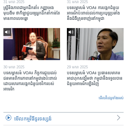
31 មករា 2025
31 មករា 2025
ស្រ្តី​និង​ភាព​ជា​អ្នក​ដឹកនាំ៖ កញ្ញា​អេង
បទសម្ភាសន៍ VOA៖ ការបង្កក​ជំនួយ​
មុយងីម ថា​កីឡា​ជួយឲ្យ​អ្នកដឹកនាំ​កាន់តែ​
អាមេរិក​ប៉ះពាល់ដល់​ការប្រយុទ្ធ​ប្រឆាំង​
មាន​ភាព​លេចធ្លោ
នឹង​ជំងឺ​គ្រុនចាញ់​នៅ​កម្ពុជា
30 មករា 2025
29 មករា 2025
បទសម្ភាសន៍ VOA៖ កិច្ចការ​ជួយ​ដល់​
បទសម្ភាសន៍ VOA៖ ប្រធាន​សមាគម​
ជន​មាន​ពិការភាព​នៅកម្ពុជា​រង​ប៉ះពាល់​
អាដហុក​សង្ឃឹម​ថា កម្ពុជា​នឹង​ទទួល​បាន​
ដោយសារ​ការ​បង្កក​ជំនួយ​ថវិកា​របស់​
ជំនួយ​អាមេរិក​ឡើងវិញ
អាមេរិក
មើល​វីដេអូ​ទាំង​អស់
មើល​កម្មវិធី​ទូរទស្សន៍