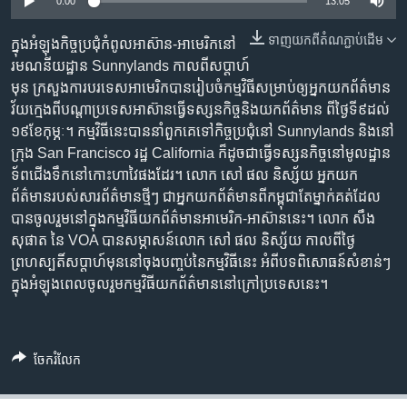
រចនា
0:00
13:05
សម្ព័ន្ធ​
Khmer English
ទាញ​យក​ពី​តំណភ្ជាប់​ដើម
ក្នុង​អំឡុង​កិច្ច​ប្រជុំ​កំពូល​អាស៊ាន-អាមេរិក​នៅ​
រំលង​
រមណនីយដ្ឋាន​ Sunnylands កាល​ពី​​សប្តាហ៍​
និង​
បណ្តាញ​សង្គម
មុន ក្រសួង​ការ​បរទេស​​​អាមេរិក​​​បាន​រៀបចំ​កម្មវិធី​​​សម្រាប់​ឲ្យ​អ្នក​យក​ព័ត៌មាន​
ចូល​
វ័យ​ក្មេង​ពី​​បណ្តា​ប្រទេស​អាស៊ាន​​ធ្វើ​ទស្សនកិច្ច​និង​យក​ព័ត៌មាន ​ពី​ថ្ងៃ​ទី​៩​ដល់​
ទៅ​
១៩​ខែ​កុម្ភៈ។ កម្មវិធី​នេះ​បាន​នាំ​ពួក​គេ​ទៅ​​​កិច្ច​ប្រជុំ​នៅ Sunnylands និង​នៅ​​
កាន់​
ក្រុង San Francisco រដ្ឋ California ក៏​ដូច​ជា​ធ្វើ​​ទស្សនកិច្ច​នៅ​មូលដ្ឋាន​​
ទំព័រ​
ភាសា
ទ័ព​ជើង​ទឹក​នៅ​​កោះ​ហាវៃ​ផង​ដែរ។ លោក សៅ ផល និស្ស័យ អ្នក​យក​
ស្វែង​
ព័ត៌មាន​របស់​សារព័ត៌មាន​ថ្មីៗ ជា​អ្នក​យក​ព័ត៌មាន​​ពី​​កម្ពុជា​តែ​ម្នាក់​​គត់​ដែល​​
រក
បាន​ចូល​រួម​នៅ​ក្នុង​កម្មវិធី​យក​ព័ត៌មាន​អាមេរិក-អាស៊ាន​នេះ។ លោក​ សឹង
សុផាត នៃ​ VOA បាន​​សម្ភាសន៍​​លោក សៅ ផល និស្ស័យ កាល​ពី​ថ្ងៃ​
ព្រហស្បតិ៍​សប្តាហ៍​មុន​នៅ​ចុង​បញ្ចប់​នៃ​កម្មវិធី​នេះ អំពី​បទ​ពិសោធន៍​សំខាន់ៗ​
ក្នុង​អំឡុង​ពេល​ចូល​រួម​កម្មវិធី​យក​ព័ត៌មាន​នៅ​ក្រៅប្រទេស​​នេះ។
ចែករំលែក