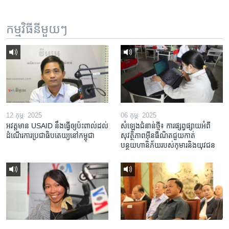
កម្មវិធី​នីមួយៗ
12 កុម្ភៈ 2025
06 កុម្ភៈ 2025
អវត្តមាន USAID នឹងធ្វើឲ្យប៉ះពាល់ដល់
សំឡេងជំនាន់ថ្មី៖ ការផ្សព្វផ្សាយអំពី
ដំណើរការប្រជាធិបតេយ្យនៅកម្ពុជា
សុវត្ថិភាពអ៊ីនធឺណិតជួយកាត់
បន្ថយហានិភ័យរបស់កុមារនិងយុវជន