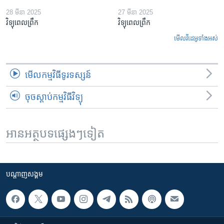
28 មីនា 2025
27 មីនា 2025
វិទ្យុពេលព្រឹក
វិទ្យុពេលព្រឹក
មើល​វីដេអូ​ទាំង​អស់
មើល​កម្មវិធី​ទូរទស្សន៍
ចុចស្តាប់កម្មវិធីវិទ្យុ
អានអត្ថបទផ្សេងៗទៀត
បណ្តាញ​សង្គម