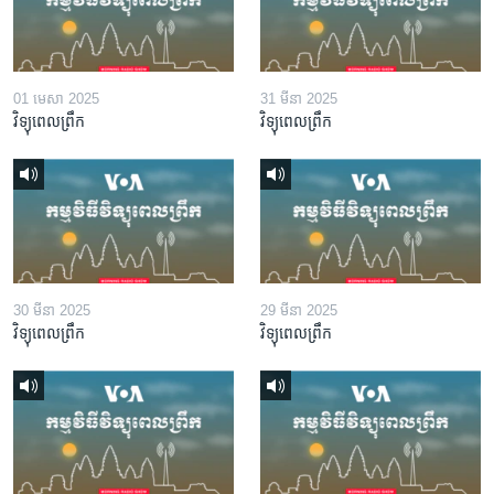
01 មេសា 2025
31 មីនា 2025
វិទ្យុពេលព្រឹក
វិទ្យុពេលព្រឹក
30 មីនា 2025
29 មីនា 2025
វិទ្យុពេលព្រឹក
វិទ្យុពេលព្រឹក