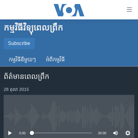
ភ្ជាប់​
ទៅ​
គេហទំព័រ​
កម្មវិធីវិទ្យុពេលព្រឹក
កម្ពុជា
ទាក់ទង
រំលង​
អន្តរជាតិ
Subscribe
និង​
SUBSCRIBE
អាមេរិក
ចូល​
កម្មវិធី​នីមួយៗ
អំពី​កម្មវិធី​
ទៅ​​
ចិន
YouTube Music
ទំព័រ​
ព័ត៌មានពេលព្រឹក
ហេឡូវីអូអេ
ព័ត៌មាន​​
តែ​
កម្ពុជាច្នៃប្រតិដ្ឋ
28 តុលា 2015
Spotify
ម្តង
ព្រឹត្តិការណ៍ព័ត៌មាន
រំលង​
ទទួល​​​សេវា​​​ Podcast
និង​
ទូរទស្សន៍ / វីដេអូ​
ចូល​
No media source currently available
វិទ្យុ / ផតខាសថ៍
ទៅ​
ទំព័រ​
កម្មវិធីទាំងអស់
0:00
30:00