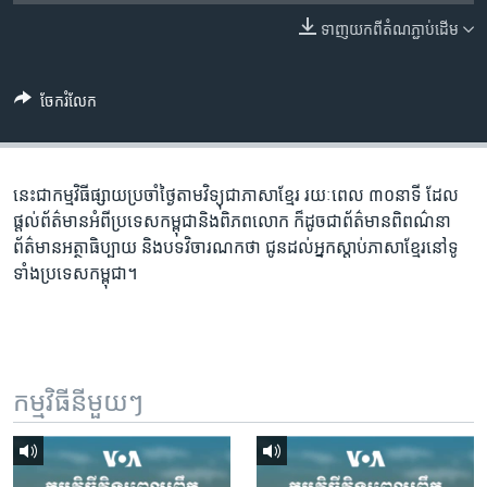
រចនា
សម្ព័ន្ធ​
ទាញ​យក​ពី​តំណភ្ជាប់​ដើម
Khmer English
រំលង​
និង​
បណ្តាញ​សង្គម
ចែករំលែក
ចូល​
ទៅ​
កាន់​
ទំព័រ​
នេះជា​កម្ម​វិធីផ្សាយ​ប្រចាំថ្ងៃ​តាម​វិទ្យុ​ជា​ភាសា​ខ្មែរ​ រយៈ​ពេល​ ៣០​​នាទី ដែល​
ភាសា
ស្វែង​
ផ្តល់​ព័ត៌មាន​អំពី​ប្រទេស​កម្ពុជា​និង​ពិភព​លោក​ ក៏ដូច​​ជា​ព័ត៌មាន​ពិពណ៌នា​
រក
ព័ត៌មាន​អត្ថា​ធិប្បាយ​ និង​បទ​​វិចារណកថា​ ជូន​ដល់​អ្នក​ស្តាប់​ភាសា​ខ្មែរ​នៅ​ទូ
ទាំង​ប្រទេស​កម្ពុជា។
កម្មវិធី​នីមួយៗ