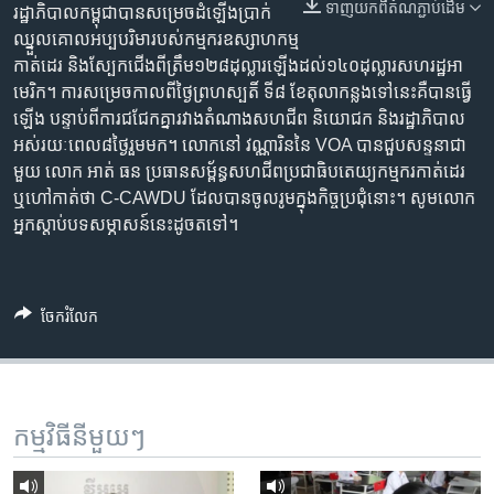
រចនា
ទាញ​យក​ពី​តំណភ្ជាប់​ដើម
រដ្ឋាភិបាល​កម្ពុជា​បាន​សម្រេច​ដំឡើង​ប្រាក់​
សម្ព័ន្ធ​
Khmer English
ឈ្នួល​គោល​អប្បបរិមា​របស់​​​កម្មករ​ឧស្សាហកម្ម​
រំលង​
កាត់​ដេរ​ ​និង​ស្បែក​ជើង​ពី​ត្រឹម​១២៨​ដុល្លារ​​ឡើង​​ដល់​១៤០​ដុល្លារ​សហរដ្ឋអា​
និង​
មេរិក។​ ការ​សម្រេច​កាល​ពី​ថ្ងៃ​ព្រហស្បតិ៍​ ទី៨ ខែ​តុលា​កន្លង​ទៅ​នេះ​គឺ​បាន​ធ្វើ
បណ្តាញ​សង្គម
ចូល​
ឡើង​ បន្ទាប់​ពី​ការ​ជជែក​គ្នារ​វាង​តំណាង​សហជីព​ ​និយោជក​ ​និង​រដ្ឋា​ភិបាល​
ទៅ​
អស់​រយៈ​ពេល​៨​ថ្ងៃ​រួម​មក។ លោក​នៅ វណ្ណារិន​នៃ​ VOA​ ​បាន​ជួប​សន្ទនា​ជា​
កាន់​
មួយ ​លោក​ អាត់ ធន ​ប្រធាន​សម្ព័ន្ធ​សហជីព​ប្រជាធិបតេយ្យ​កម្មករ​កាត់​ដេរ​
ទំព័រ​
ឬ​ហៅ​កាត់​ថា ​C-CAWDU​ ដែល​បាន​ចូលរូម​ក្នុង​កិច្ច​ប្រជុំ​នោះ។ សូម​លោក​
ភាសា
ស្វែង​
អ្នក​ស្តាប់​បទ​សម្ភាសន៍​នេះ​ដូច​ត​ទៅ។
រក
ចែករំលែក
កម្មវិធី​នីមួយៗ