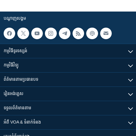
បណ្តាញ​សង្គម
កម្មវិធី​ទូរទស្សន៍
កម្មវិធី​វិទ្យុ
ព័ត៌មាន​តាមប្រធានបទ​
រៀន​​អង់គ្លេស
ទទួល​ព័ត៌មាន​តាម
អំពី​ VOA & ទំនាក់ទំនង