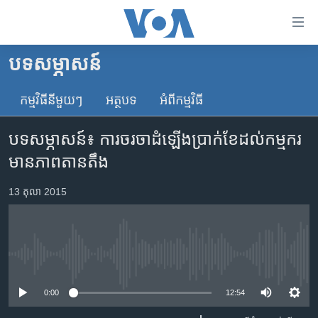
ភ្ជាប់​
ទៅ​
គេហទំព័រ​
បទ​សម្ភាសន៍
កម្ពុជា
ទាក់ទង
រំលង​
កម្មវិធី​នីមួយៗ
អត្ថបទ​
អំពី​កម្មវិធី​
អន្តរជាតិ
និង​
អាមេរិក
ចូល​
បទ​សម្ភាសន៍៖ ការ​ចរចា​ដំឡើង​ប្រាក់​ខែ​ដល់​កម្មករ​​
ទៅ​​
ចិន
មាន​ភាព​តានតឹង
ទំព័រ​
ហេឡូវីអូអេ
ព័ត៌មាន​​
13 តុលា 2015
តែ​
កម្ពុជាច្នៃប្រតិដ្ឋ
ម្តង
ព្រឹត្តិការណ៍ព័ត៌មាន
រំលង​
និង​
ទូរទស្សន៍ / វីដេអូ​
No media source currently available
ចូល​
វិទ្យុ / ផតខាសថ៍
ទៅ​
0:00
12:54
ទំព័រ​
កម្មវិធីទាំងអស់