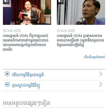
30 មករា 2025
29 មករា 2025
បទសម្ភាសន៍ VOA៖ កិច្ចការ​ជួយ​ដល់​
បទសម្ភាសន៍ VOA៖ ប្រធាន​សមាគម​
ជន​មាន​ពិការភាព​នៅកម្ពុជា​រង​ប៉ះពាល់​
អាដហុក​សង្ឃឹម​ថា កម្ពុជា​នឹង​ទទួល​បាន​
ដោយសារ​ការ​បង្កក​ជំនួយ​ថវិកា​របស់​
ជំនួយ​អាមេរិក​ឡើងវិញ
អាមេរិក
មើល​វីដេអូ​ទាំង​អស់
មើល​កម្មវិធី​ទូរទស្សន៍
ចុចស្តាប់កម្មវិធីវិទ្យុ
អានអត្ថបទផ្សេងៗទៀត