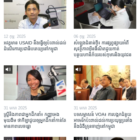
12 កុម្ភៈ 2025
06 កុម្ភៈ 2025
អវត្តមាន USAID នឹងធ្វើឲ្យប៉ះពាល់ដល់
សំឡេងជំនាន់ថ្មី៖ ការផ្សព្វផ្សាយអំពី
ដំណើរការប្រជាធិបតេយ្យនៅកម្ពុជា
សុវត្ថិភាពអ៊ីនធឺណិតជួយកាត់
បន្ថយហានិភ័យរបស់កុមារនិងយុវជន
31 មករា 2025
31 មករា 2025
ស្រ្តី​និង​ភាព​ជា​អ្នក​ដឹកនាំ៖ កញ្ញា​អេង
បទសម្ភាសន៍ VOA៖ ការបង្កក​ជំនួយ​
មុយងីម ថា​កីឡា​ជួយឲ្យ​អ្នកដឹកនាំ​កាន់តែ​
អាមេរិក​ប៉ះពាល់ដល់​ការប្រយុទ្ធ​ប្រឆាំង​
មាន​ភាព​លេចធ្លោ
នឹង​ជំងឺ​គ្រុនចាញ់​នៅ​កម្ពុជា