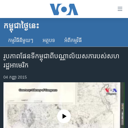
ភ្ជាប់​
ទៅ​
គេហទំព័រ​
កម្ពុជាថ្ងៃនេះ
កម្ពុជា
ទាក់ទង
រំលង​
កម្មវិធី​នីមួយៗ
អត្ថបទ​
អំពី​កម្មវិធី​
អន្តរជាតិ
និង​
អាមេរិក
ចូល​
រូបភាព​ផែនទី​កម្ពុជា​ពី​បណ្ណាល័យ​សភា​របស់​សហ
ទៅ​​
ចិន
រដ្ឋ​អាមេរិក
ទំព័រ​
ហេឡូវីអូអេ
ព័ត៌មាន​​
04 កញ្ញា 2015
តែ​
កម្ពុជាច្នៃប្រតិដ្ឋ
ម្តង
ព្រឹត្តិការណ៍ព័ត៌មាន
រំលង​
និង​
ទូរទស្សន៍ / វីដេអូ​
ចូល​
វិទ្យុ / ផតខាសថ៍
ទៅ​
No media source currently available
ទំព័រ​
កម្មវិធីទាំងអស់