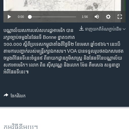
រចនា
សម្ព័ន្ធ​
Khmer English
រំលង​
0:00
1:56
និង​
បណ្តាញ​សង្គម
ចូល​
ទាញ​យក​ពី​តំណភ្ជាប់​ដើម
បណ្ណាល័យ​សភា​របស់​សហរដ្ឋ​អាមេរិក បាន​
ទៅ​
រក្សា​ច្បាប់​ចម្លង​នៃ​ផែន​ទី Bonne ខ្នាត​១​ភាគ​
កាន់​
១០០.០០០ ស្តីពី​ប្រទេស​កម្ពុជា​តាំងពី​ថ្ងៃទី២ ខែមេសា ឆ្នាំ១៩៦៤។ នេះ​បើ​
ទំព័រ​
តាម​ការ​បញ្ជាក់​របស់​មន្ត្រី​រក្សា​ឯកសារ។ VOA បាន​ទទួល​រូបថត​ឯកសារ​ថត​
ភាសា
ស្វែង​
ចម្លង​ពី​ផែនទី​នេះ​ចំនួន​៩ ពី​នាយកដ្ឋាន​ភូមិ​សាស្ត្រ និង​ផែនទី​នៃ​បណ្ណាល័យ​
រក
សភា​អាមេរិក។ លោក ពិន ស៊ីសុវណ្ណ និង​លោក ម៉ែន គឹមសេង សន្ទនា​គ្នា​
អំពី​ផែនទីនេះ៕
ចែករំលែក
កម្មវិធី​នីមួយៗ