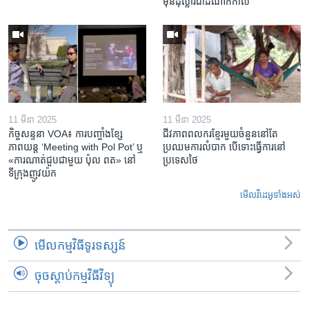
ម៉ឺន​ដុល្លារ​ជា​ដំណាក់កាល
11 មីនា 2025
11 មីនា 2025
កិច្ចសន្ទនា VOA៖ ការ​បញ្ចាំង​ខ្សែ
ជីវភាពពលករខ្មែរមួយចំនួននៅតែ
ភាពយន្ត ‘Meeting with Pol Pot’ ឬ
ប្រឈមការលំបាក បើទោះធ្វើការនៅ
«ការណាត់ជួប​ជាមួយ​ ប៉ុល ពត» នៅ
ប្រទេសថៃ
ទីក្រុងញូវយ៉ក​
មើល​វីដេអូ​ទាំង​អស់
មើល​កម្មវិធី​ទូរទស្សន៍
ចុចស្តាប់កម្មវិធីវិទ្យុ