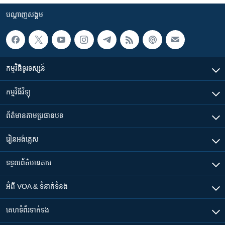
បណ្តាញ​សង្គម
កម្មវិធី​ទូរទស្សន៍
កម្មវិធី​វិទ្យុ
ព័ត៌មាន​តាមប្រធានបទ​
រៀន​​អង់គ្លេស
ទទួល​ព័ត៌មាន​តាម
អំពី​ VOA & ទំនាក់ទំនង
គេហទំព័រ​​ទាក់ទង