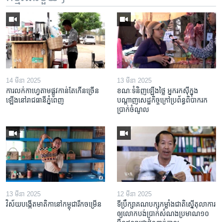
14 មីនា 2025
13 មីនា 2025
ការលក់​កាហ្វេ​តាម​ផ្លូវ​កាន់តែ​កើន​ច្រើន​
ខណៈទំនិញឡើងថ្លៃ អ្នករកស៊ីក្នុង​
ឡើង​នៅ​រាជធានី​ភ្នំពេញ
បណ្តាញ​សេដ្ឋកិច្ចក្រៅ​ប្រព័ន្ធពិបាក​រក​
ប្រាក់​ចំណូល
13 មីនា 2025
12 មីនា 2025
វិស័យ​បង្កើត​មាតិកា​នៅ​កម្ពុជា​រីក​ចម្រើន
ទីប្រឹក្សា​គណបក្ស​កម្លាំង​ជាតិ​ស្នើ​តុលាការ​
ឲ្យ​លោក​បង់ប្រាក់​សំណង​ប្រមាណ​១០​