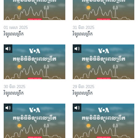
01 មេសា 2025
31 មីនា 2025
វិទ្យុពេលព្រឹក
វិទ្យុពេលព្រឹក
30 មីនា 2025
29 មីនា 2025
វិទ្យុពេលព្រឹក
វិទ្យុពេលព្រឹក