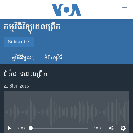
ភ្ជាប់​
ទៅ​
គេហទំព័រ​
កម្មវិធីវិទ្យុពេលព្រឹក
កម្ពុជា
ទាក់ទង
រំលង​
អន្តរជាតិ
Subscribe
និង​
SUBSCRIBE
អាមេរិក
ចូល​
កម្មវិធី​នីមួយៗ
អំពី​កម្មវិធី​
ទៅ​​
ចិន
YouTube Music
ទំព័រ​
ព័ត៌មានពេលព្រឹក
ហេឡូវីអូអេ
ព័ត៌មាន​​
តែ​
កម្ពុជាច្នៃប្រតិដ្ឋ
21 សីហា 2015
Spotify
ម្តង
ព្រឹត្តិការណ៍ព័ត៌មាន
រំលង​
ទទួល​​​សេវា​​​ Podcast
និង​
ទូរទស្សន៍ / វីដេអូ​
ចូល​
No media source currently available
វិទ្យុ / ផតខាសថ៍
ទៅ​
ទំព័រ​
កម្មវិធីទាំងអស់
0:00
30:00