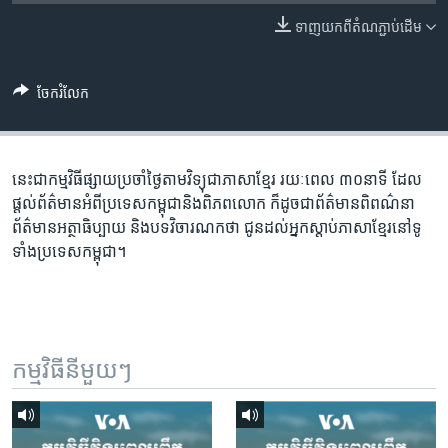
រចនា
សម្ព័ន្ធ​
ទាញ​យក​ពី​តំណភ្ជាប់​ដើម
Khmer English
រំលង​
និង​
បណ្តាញ​សង្គម
ចែករំលែក
ចូល​
ទៅ​
កាន់​
ទំព័រ​
នេះជា​កម្ម​វិធីផ្សាយ​ប្រចាំថ្ងៃ​តាម​វិទ្យុ​ជា​ភាសា​ខ្មែរ​ រយៈ​ពេល​ ៣០​​នាទី ដែល​
ភាសា
ស្វែង​
ផ្តល់​ព័ត៌មាន​អំពី​ប្រទេស​កម្ពុជា​និង​ពិភព​លោក​ ក៏ដូច​​ជា​ព័ត៌មាន​ពិពណ៌នា​
រក
ព័ត៌មាន​អត្ថា​ធិប្បាយ​ និង​បទ​​វិចារណកថា​ ជូន​ដល់​អ្នក​ស្តាប់​ភាសា​ខ្មែរ​នៅ​ទូ
ទាំង​ប្រទេស​កម្ពុជា។
កម្មវិធី​នីមួយៗ