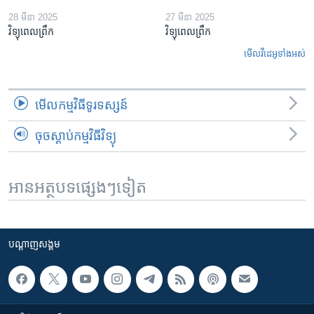
28 មីនា 2025
27 មីនា 2025
វិទ្យុពេលព្រឹក
វិទ្យុពេលព្រឹក
មើល​វីដេអូ​ទាំង​អស់
មើល​កម្មវិធី​ទូរទស្សន៍
ចុចស្តាប់កម្មវិធីវិទ្យុ
អានអត្ថបទផ្សេងៗទៀត
បណ្តាញ​សង្គម