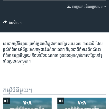
រចនា
សម្ព័ន្ធ​
ទាញ​យក​ពី​តំណភ្ជាប់​ដើម
Khmer English
រំលង​
និង​
បណ្តាញ​សង្គម
ចែករំលែក
ចូល​
ទៅ​
កាន់​
ទំព័រ​
នេះជា​កម្ម​វិធីផ្សាយ​ប្រចាំថ្ងៃ​តាម​វិទ្យុ​ជា​ភាសា​ខ្មែរ​ រយៈ​ពេល​ ៣០​​នាទី ដែល​
ភាសា
ស្វែង​
ផ្តល់​ព័ត៌មាន​អំពី​ប្រទេស​កម្ពុជា​និង​ពិភព​លោក​ ក៏ដូច​​ជា​ព័ត៌មាន​ពិពណ៌នា​
រក
ព័ត៌មាន​អត្ថា​ធិប្បាយ​ និង​បទ​​វិចារណកថា​ ជូន​ដល់​អ្នក​ស្តាប់​ភាសា​ខ្មែរ​នៅ​ទូ
ទាំង​ប្រទេស​កម្ពុជា។
កម្មវិធី​នីមួយៗ