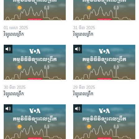
01 មេសា 2025
31 មីនា 2025
វិទ្យុពេលព្រឹក
វិទ្យុពេលព្រឹក
30 មីនា 2025
29 មីនា 2025
វិទ្យុពេលព្រឹក
វិទ្យុពេលព្រឹក