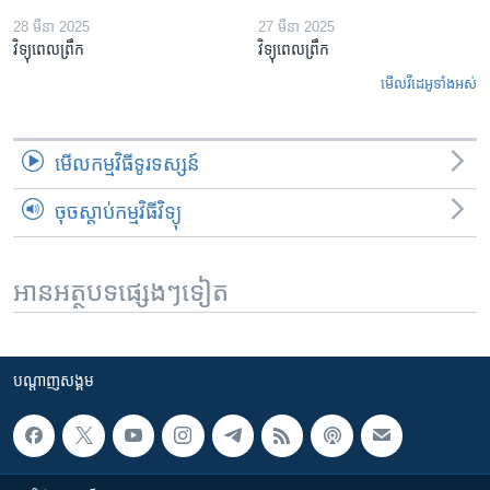
28 មីនា 2025
27 មីនា 2025
វិទ្យុពេលព្រឹក
វិទ្យុពេលព្រឹក
មើល​វីដេអូ​ទាំង​អស់
មើល​កម្មវិធី​ទូរទស្សន៍
ចុចស្តាប់កម្មវិធីវិទ្យុ
អានអត្ថបទផ្សេងៗទៀត
បណ្តាញ​សង្គម