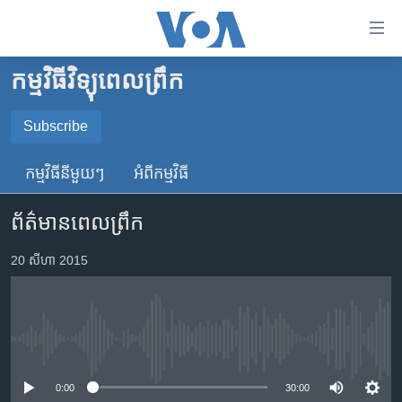
ភ្ជាប់​
ទៅ​
គេហទំព័រ​
កម្មវិធីវិទ្យុពេលព្រឹក
កម្ពុជា
ទាក់ទង
រំលង​
អន្តរជាតិ
Subscribe
និង​
SUBSCRIBE
អាមេរិក
ចូល​
កម្មវិធី​នីមួយៗ
អំពី​កម្មវិធី​
ទៅ​​
ចិន
YouTube Music
ទំព័រ​
ព័ត៌មានពេលព្រឹក
ហេឡូវីអូអេ
ព័ត៌មាន​​
តែ​
កម្ពុជាច្នៃប្រតិដ្ឋ
20 សីហា 2015
Spotify
ម្តង
ព្រឹត្តិការណ៍ព័ត៌មាន
រំលង​
ទទួល​​​សេវា​​​ Podcast
និង​
ទូរទស្សន៍ / វីដេអូ​
ចូល​
No media source currently available
វិទ្យុ / ផតខាសថ៍
ទៅ​
ទំព័រ​
កម្មវិធីទាំងអស់
0:00
30:00