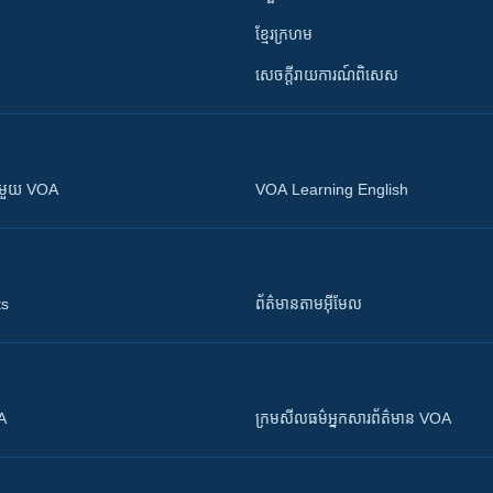
ខ្មែរក្រហម
សេចក្តីរាយការណ៍ពិសេស
ស​​ជាមួយ VOA
VOA Learning English
ts
ព័ត៌មាន​តាម​អ៊ីមែល
OA
ក្រម​​​សីលធម៌​​​អ្នក​​​សារព័ត៌មាន VOA