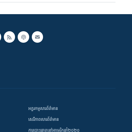
អក្ខរកម្មសារព័ត៌មាន
សេរីភាពសារព័ត៌មាន
ការបោះឆ្នោតនៅអាមេរិកឆ្នាំ២០២០