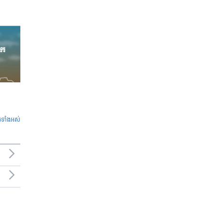
ូ​ទាំង​អស់