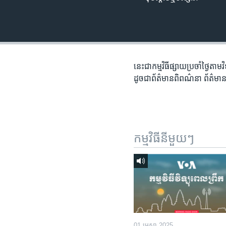
រចនា
សម្ព័ន្ធ​
រំលង​
និង​
ចូល​
ទៅ​
នេះជា​កម្ម​វិធីផ្សាយ​ប្រចាំថ្ងៃ​តាម
កាន់​
ដូច​​ជា​ព័ត៌មាន​ពិពណ៌នា​ ព័ត៌មាន​
ទំព័រ​
ស្វែង​
រក
កម្មវិធី​នីមួយៗ
01 មេសា 2025