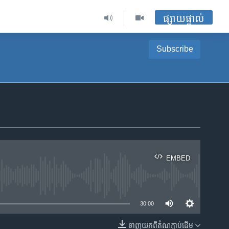
ផ្សាយផ្ទាល់
Subscribe
EMBED
ble
30:00
ទាញ​យក​ពី​តំណភ្ជាប់​ដើម