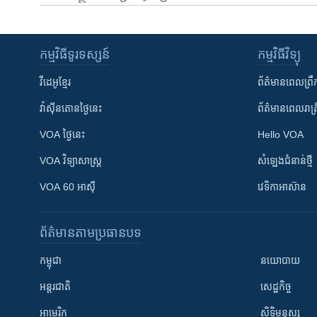
កម្មវិធី​ទូរទស្សន៍
កម្មវិធី​វិទ្យុ
វីដេអូ​ខ្មែរ
ព័ត៌មាន​ពេល​ព្រឹ
វ៉ាស៊ីនតោន​ថ្ងៃ​នេះ
ព័ត៌មាន​​ពេល​រាត្រ
VOA ថ្ងៃនេះ
Hello VOA
VOA ​វិទ្យាសាស្ត្រ
សំឡេង​ជំនាន់​ថ្មី
VOA 60 អាស៊ី
វេទិកា​អាស៊ាន
ព័ត៌មាន​តាមប្រធានបទ​
កម្ពុជា
នយោបាយ
អន្តរជាតិ
សេដ្ឋកិច្ច
អាមេរិក
សិទ្ធិមនុស្ស