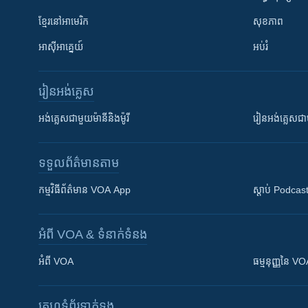
ខ្មែរ​នៅអាមេរិក
សុខភាព
អាស៊ីអាគ្នេយ៍
អប់រំ
រៀន​​អង់គ្លេស
អង់គ្លេស​ជាមួយ​ម៉ានី​និង​ម៉ូរី
រៀន​​​​​​អង់គ្លេ
ទទួល​ព័ត៌មាន​តាម
កម្មវិធី​ព័ត៌មាន VOA App
ស្តាប់ Podcas
អំពី​ VOA & ទំនាក់ទំនង
អំពី​ VOA
ធម្មនុញ្ញ​នៃ V
គេហទំព័រ​​ទាក់ទង