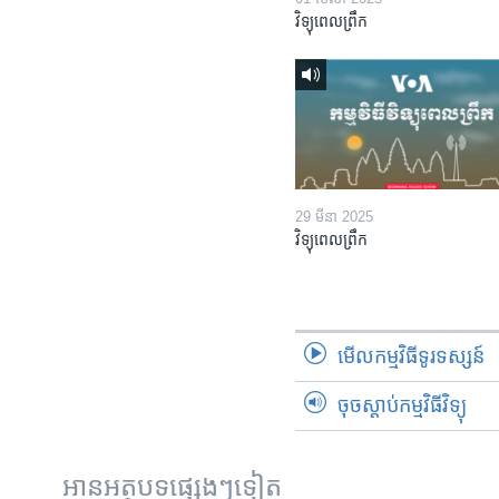
វិទ្យុពេលព្រឹក
29 មីនា 2025
វិទ្យុពេលព្រឹក
មើល​កម្មវិធី​ទូរទស្សន៍
ចុចស្តាប់កម្មវិធីវិទ្យុ
អានអត្ថបទផ្សេងៗទៀត