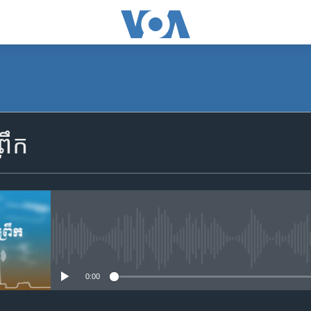
SUBSCRIBE
រឹក
Apple Podcasts
YouTube Music
Spotify
No media source currently availa
0:00
ទទួល​​​សេវា​​​ Podcast