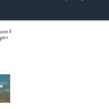
EMBED
ភព​លោក​ ក៏
្ពុជា។