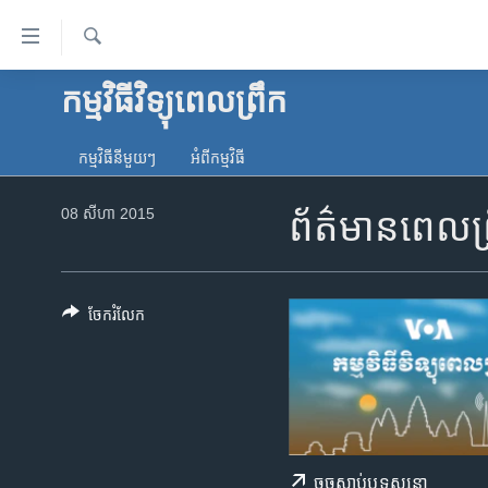
ភ្ជាប់​
ទៅ​
គេហទំព័រ​
ស្វែង​
កម្មវិធីវិទ្យុពេលព្រឹក
កម្ពុជា
រក
ទាក់ទង
អន្តរជាតិ
រំលង​
កម្មវិធី​នីមួយៗ
អំពី​កម្មវិធី​
និង​
អាមេរិក
ចូល​
08 សីហា 2015
ព័ត៌មានពេលព្
ចិន
ទៅ​​
ទំព័រ​
ហេឡូវីអូអេ
ព័ត៌មាន​​
កម្ពុជាច្នៃប្រតិដ្ឋ
តែ​
ចែករំលែក
ម្តង
ព្រឹត្តិការណ៍ព័ត៌មាន
រំលង​
ទូរទស្សន៍ / វីដេអូ​
និង​
ចូល​
វិទ្យុ / ផតខាសថ៍
ទៅ​
កម្មវិធីទាំងអស់
ទំព័រ​
ចុច​​ស្តាប់​ឬ​ទស្សនា