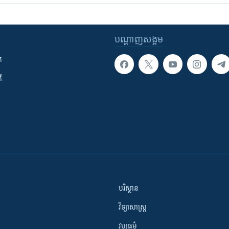
បណ្តាញ​សង្គម
ក
ី
បរិស្ថាន
វិទ្យាសាស្រ្ត
វប្បធម៌