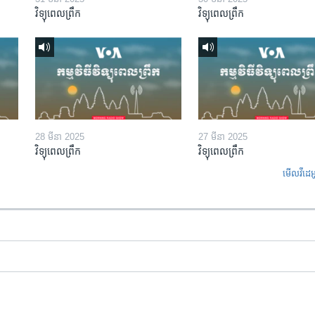
វិទ្យុពេលព្រឹក
វិទ្យុពេលព្រឹក
28 មីនា 2025
27 មីនា 2025
វិទ្យុពេលព្រឹក
វិទ្យុពេលព្រឹក
មើល​វីដេអ