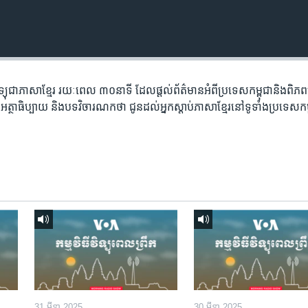
​វិទ្យុ​ជា​ភាសា​ខ្មែរ​ រយៈ​ពេល​ ៣០​​នាទី ដែល​ផ្តល់​ព័ត៌មាន​អំពី​ប្រទេស​កម្ពុជា​និង​ពិ
អត្ថា​ធិប្បាយ​ និង​បទ​​វិចារណកថា​ ជូន​ដល់​អ្នក​ស្តាប់​ភាសា​ខ្មែរ​នៅ​ទូទាំង​ប្រទេស​កម
31 មីនា 2025
30 មីនា 2025