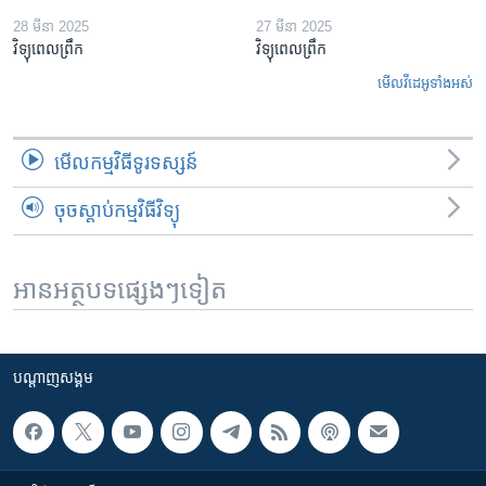
28 មីនា 2025
27 មីនា 2025
វិទ្យុពេលព្រឹក
វិទ្យុពេលព្រឹក
មើល​វីដេអូ​ទាំង​អស់
មើល​កម្មវិធី​ទូរទស្សន៍
ចុចស្តាប់កម្មវិធីវិទ្យុ
អានអត្ថបទផ្សេងៗទៀត
បណ្តាញ​សង្គម