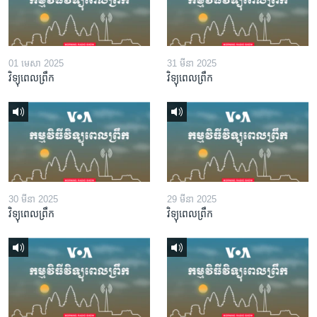
01 មេសា 2025
31 មីនា 2025
វិទ្យុពេលព្រឹក
វិទ្យុពេលព្រឹក
30 មីនា 2025
29 មីនា 2025
វិទ្យុពេលព្រឹក
វិទ្យុពេលព្រឹក