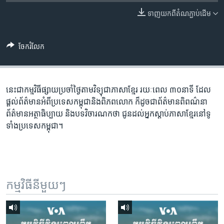
រចនា
សម្ព័ន្ធ​
ទាញ​យក​ពី​តំណភ្ជាប់​ដើម
Khmer English
រំលង​
និង​
បណ្តាញ​សង្គម
ចែករំលែក
ចូល​
ទៅ​
កាន់​
ទំព័រ​
នេះជា​កម្ម​វិធីផ្សាយ​ប្រចាំថ្ងៃ​តាម​វិទ្យុ​ជា​ភាសា​ខ្មែរ​ រយៈ​ពេល​ ៣០​​នាទី ដែល​
ភាសា
ស្វែង​
ផ្តល់​ព័ត៌មាន​អំពី​ប្រទេស​កម្ពុជា​និង​ពិភព​លោក​ ក៏ដូច​​ជា​ព័ត៌មាន​ពិពណ៌នា​
រក
ព័ត៌មាន​អត្ថា​ធិប្បាយ​ និង​បទ​​វិចារណកថា​ ជូន​ដល់​អ្នក​ស្តាប់​ភាសា​ខ្មែរ​នៅ​ទូ
ទាំង​ប្រទេស​កម្ពុជា។
កម្មវិធី​នីមួយៗ