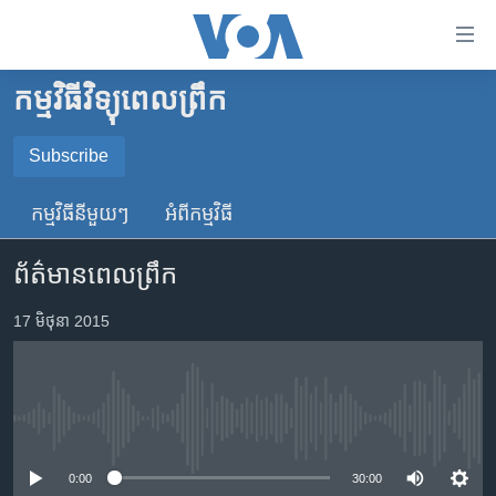
ភ្ជាប់​
ទៅ​
គេហទំព័រ​
កម្មវិធីវិទ្យុពេលព្រឹក
កម្ពុជា
ទាក់ទង
រំលង​
អន្តរជាតិ
Subscribe
និង​
SUBSCRIBE
អាមេរិក
ចូល​
កម្មវិធី​នីមួយៗ
អំពី​កម្មវិធី​
ទៅ​​
ចិន
YouTube Music
ទំព័រ​
ព័ត៌មានពេលព្រឹក
ហេឡូវីអូអេ
ព័ត៌មាន​​
តែ​
កម្ពុជាច្នៃប្រតិដ្ឋ
17 មិថុនា 2015
Spotify
ម្តង
ព្រឹត្តិការណ៍ព័ត៌មាន
រំលង​
ទទួល​​​សេវា​​​ Podcast
និង​
ទូរទស្សន៍ / វីដេអូ​
ចូល​
No media source currently available
វិទ្យុ / ផតខាសថ៍
ទៅ​
ទំព័រ​
កម្មវិធីទាំងអស់
0:00
30:00