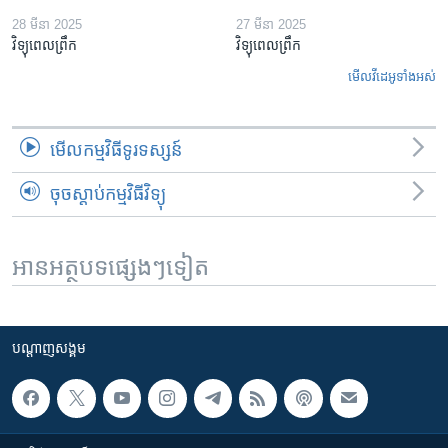
28 មីនា 2025
27 មីនា 2025
វិទ្យុពេលព្រឹក
វិទ្យុពេលព្រឹក
មើល​វីដេអូ​ទាំង​អស់
មើល​កម្មវិធី​ទូរទស្សន៍
ចុចស្តាប់កម្មវិធីវិទ្យុ
អានអត្ថបទផ្សេងៗទៀត
បណ្តាញ​សង្គម