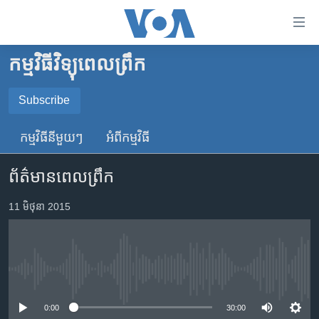
ភ្ជាប់​
ទៅ​
គេហទំព័រ​
កម្មវិធីវិទ្យុពេលព្រឹក
កម្ពុជា
ទាក់ទង
រំលង​
អន្តរជាតិ
Subscribe
និង​
SUBSCRIBE
អាមេរិក
ចូល​
កម្មវិធី​នីមួយៗ
អំពី​កម្មវិធី​
ទៅ​​
ចិន
YouTube Music
ទំព័រ​
ព័ត៌មានពេលព្រឹក
ហេឡូវីអូអេ
ព័ត៌មាន​​
តែ​
កម្ពុជាច្នៃប្រតិដ្ឋ
11 មិថុនា 2015
Spotify
ម្តង
ព្រឹត្តិការណ៍ព័ត៌មាន
រំលង​
ទទួល​​​សេវា​​​ Podcast
និង​
ទូរទស្សន៍ / វីដេអូ​
ចូល​
No media source currently available
វិទ្យុ / ផតខាសថ៍
ទៅ​
ទំព័រ​
កម្មវិធីទាំងអស់
0:00
30:00