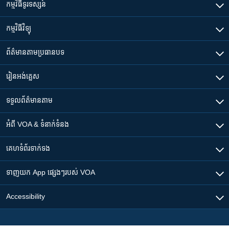
កម្មវិធី​ទូរទស្សន៍
កម្មវិធី​វិទ្យុ
ព័ត៌មាន​តាមប្រធានបទ​
រៀន​​អង់គ្លេស
ទទួល​ព័ត៌មាន​តាម
អំពី​ VOA & ទំនាក់ទំនង
គេហទំព័រ​​ទាក់ទង
ទាញយក​ App ផ្សេងៗ​របស់​ VOA
Accessibility