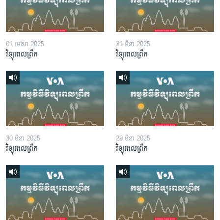
01 មេសា 2025
31 មីនា 2025
វិទ្យុពេលព្រឹក
វិទ្យុពេលព្រឹក
30 មីនា 2025
29 មីនា 2025
វិទ្យុពេលព្រឹក
វិទ្យុពេលព្រឹក