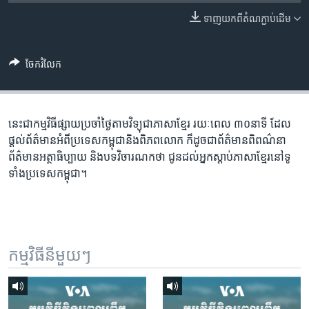
រចនា
សម្ព័ន្ធ​
ទាញ​យក​ពី​តំណភ្ជាប់​ដើម
Khmer English
រំលង​
និង​
បណ្តាញ​សង្គម
ចែករំលែក
ចូល​
ទៅ​
កាន់​
ទំព័រ​
នេះជា​កម្ម​វិធីផ្សាយ​ប្រចាំថ្ងៃ​តាម​វិទ្យុ​ជា​ភាសា​ខ្មែរ​ រយៈ​ពេល​ ៣០​​នាទី ដែល​
ភាសា
ស្វែង​
ផ្តល់​ព័ត៌មាន​អំពី​ប្រទេស​កម្ពុជា​និង​ពិភព​លោក​ ក៏ដូច​​ជា​ព័ត៌មាន​ពិពណ៌នា​
រក
ព័ត៌មាន​អត្ថា​ធិប្បាយ​ និង​បទ​​វិចារណកថា​ ជូន​ដល់​អ្នក​ស្តាប់​ភាសា​ខ្មែរ​នៅ​ទូ
ទាំង​ប្រទេស​កម្ពុជា។
កម្មវិធី​នីមួយៗ