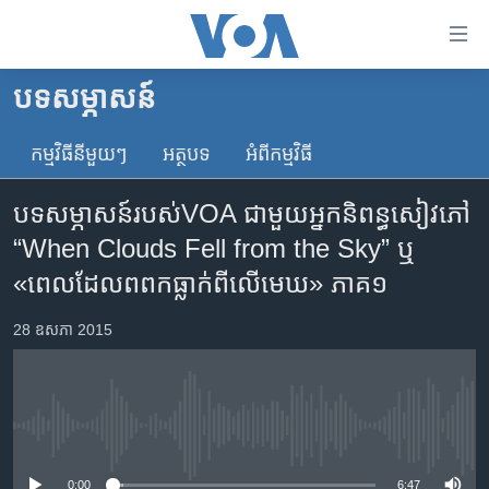
ភ្ជាប់​
ទៅ​
គេហទំព័រ​
បទ​សម្ភាសន៍
កម្ពុជា
ទាក់ទង
រំលង​
កម្មវិធី​នីមួយៗ
អត្ថបទ​
អំពី​កម្មវិធី​
អន្តរជាតិ
និង​
អាមេរិក
ចូល​
បទសម្ភាសន៍​របស់​VOA ជាមួយ​អ្នក​និពន្ធ​សៀវភៅ
ទៅ​​
ចិន
“When Clouds Fell from the Sky” ឬ
ទំព័រ​
ហេឡូវីអូអេ
«ពេល​ដែល​ពពក​ធ្លាក់​ពី​លើ​មេឃ» ភាគ១
ព័ត៌មាន​​
តែ​
កម្ពុជាច្នៃប្រតិដ្ឋ
28 ឧសភា 2015
ម្តង
ព្រឹត្តិការណ៍ព័ត៌មាន
រំលង​
និង​
ទូរទស្សន៍ / វីដេអូ​
ចូល​
វិទ្យុ / ផតខាសថ៍
ទៅ​
No media source currently available
ទំព័រ​
កម្មវិធីទាំងអស់
0:00
6:47