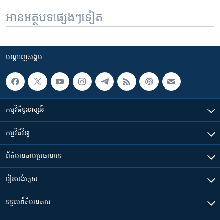
អានអត្ថបទផ្សេងៗទៀត
បណ្តាញ​សង្គម
កម្មវិធី​ទូរទស្សន៍
កម្មវិធី​វិទ្យុ
ព័ត៌មាន​តាមប្រធានបទ​
រៀន​​អង់គ្លេស
ទទួល​ព័ត៌មាន​តាម