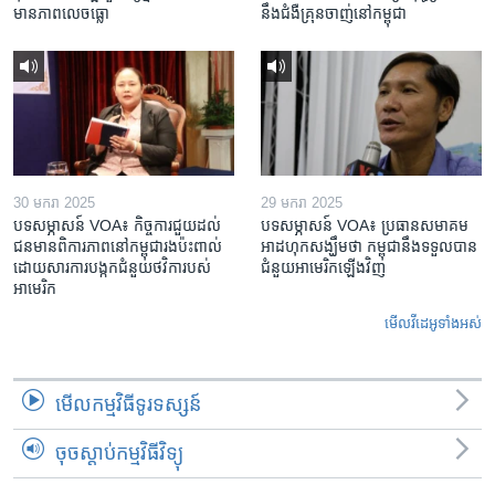
មាន​ភាព​លេចធ្លោ
នឹង​ជំងឺ​គ្រុនចាញ់​នៅ​កម្ពុជា
30 មករា 2025
29 មករា 2025
បទសម្ភាសន៍ VOA៖ កិច្ចការ​ជួយ​ដល់​
បទសម្ភាសន៍ VOA៖ ប្រធាន​សមាគម​
ជន​មាន​ពិការភាព​នៅកម្ពុជា​រង​ប៉ះពាល់​
អាដហុក​សង្ឃឹម​ថា កម្ពុជា​នឹង​ទទួល​បាន​
ដោយសារ​ការ​បង្កក​ជំនួយ​ថវិកា​របស់​
ជំនួយ​អាមេរិក​ឡើងវិញ
អាមេរិក
មើល​វីដេអូ​ទាំង​អស់
មើល​កម្មវិធី​ទូរទស្សន៍
ចុចស្តាប់កម្មវិធីវិទ្យុ