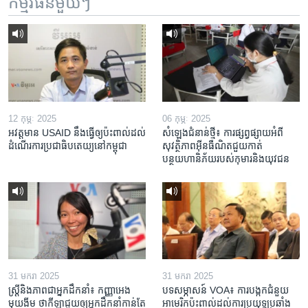
កម្មវិធី​នីមួយៗ
12 កុម្ភៈ 2025
06 កុម្ភៈ 2025
អវត្តមាន USAID នឹងធ្វើឲ្យប៉ះពាល់ដល់
សំឡេងជំនាន់ថ្មី៖ ការផ្សព្វផ្សាយអំពី
ដំណើរការប្រជាធិបតេយ្យនៅកម្ពុជា
សុវត្ថិភាពអ៊ីនធឺណិតជួយកាត់
បន្ថយហានិភ័យរបស់កុមារនិងយុវជន
31 មករា 2025
31 មករា 2025
ស្រ្តី​និង​ភាព​ជា​អ្នក​ដឹកនាំ៖ កញ្ញា​អេង
បទសម្ភាសន៍ VOA៖ ការបង្កក​ជំនួយ​
មុយងីម ថា​កីឡា​ជួយឲ្យ​អ្នកដឹកនាំ​កាន់តែ​
អាមេរិក​ប៉ះពាល់ដល់​ការប្រយុទ្ធ​ប្រឆាំង​