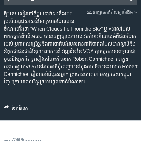
រចនា
សម្ព័ន្ធ​
Khmer English
ទាញ​យក​ពី​តំណភ្ជាប់​ដើម
ថ្មីៗនេះ សៀវភៅ​ថ្មី​មួយ​ទាក់ទង​នឹង​របប​
រំលង​
ប្រល័យ​ពូជសាសន៍​ខ្មែរក្រហម​ដែល​មាន​
និង​
បណ្តាញ​សង្គម
ចំណង​ជើង​ថា “When Clouds​ Fell​ from​ the​ Sky” ឬ «ពេល​ដែល​
ចូល​
ពពក​ធ្លាក់​ពី​លើ​មេឃ»​ បាន​ចេញ​ផ្សាយ។ សៀវភៅ​នេះ​និយាយ​អំពី​ផលវិបាក​
ទៅ​
របស់​ប្រជាពលរដ្ឋ​ខ្មែរ​និង​ការបាត់បង់​របស់​ជន​ជាតិ​បារាំង​ដែល​មាន​ស្វាមី​និង​
កាន់​
ឳពុក​ជា​ជន​ជាតិ​ខ្មែរ។​ លោក​ នៅ​ វណ្ណារិន​ នៃ VOA បាន​ជួប​សន្ទនា​ផ្ទាល់​ជា​
ទំព័រ​
ភាសា
មួយ​នឹង​អ្នក​និពន្ធ​សៀវភៅ​នេះ​គឺ​ លោក​ Robert​ Carmichael​ នៅ​ក្នុង​
ស្វែង​
បន្ទាប់​ផ្សាយ​VOA នៅ​រាជ​ធានី​ភ្នំពេញ។ នៅ​ក្នុង​ភាគ​ទី១ នេះ លោក​ Robert
រក
Carmichael រៀបរាប់​អំពី​បុរស​ម្នាក់ ត្រូវបាន​កោះ​ហៅ​មក​ប្រទេស​កម្ពុជា​
វិញ ក្រោយពេល​ខ្មែរ​ក្រហម​ចូល​កាន់​អំណាច៕
ចែករំលែក