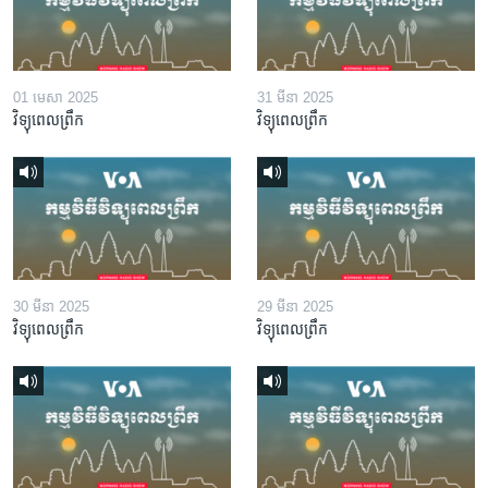
01 មេសា 2025
31 មីនា 2025
វិទ្យុពេលព្រឹក
វិទ្យុពេលព្រឹក
30 មីនា 2025
29 មីនា 2025
វិទ្យុពេលព្រឹក
វិទ្យុពេលព្រឹក