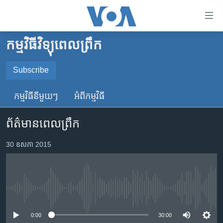
ភ្ជាប់​
ទៅ​
គេហទំព័រ​
កម្មវិធីវិទ្យុពេលព្រឹក
កម្ពុជា
ទាក់ទង
រំលង​
អន្តរជាតិ
Subscribe
និង​
SUBSCRIBE
អាមេរិក
ចូល​
កម្មវិធី​នីមួយៗ
អំពី​កម្មវិធី​
ទៅ​​
ចិន
YouTube Music
ទំព័រ​
ព័ត៌មានពេលព្រឹក
ហេឡូវីអូអេ
ព័ត៌មាន​​
តែ​
កម្ពុជាច្នៃប្រតិដ្ឋ
30 ឧសភា 2015
Spotify
ម្តង
ព្រឹត្តិការណ៍ព័ត៌មាន
រំលង​
ទទួល​​​សេវា​​​ Podcast
និង​
ទូរទស្សន៍ / វីដេអូ​
ចូល​
No media source currently available
វិទ្យុ / ផតខាសថ៍
ទៅ​
ទំព័រ​
កម្មវិធីទាំងអស់
0:00
30:00