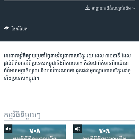
រចនា
សម្ព័ន្ធ​
ទាញ​យក​ពី​តំណភ្ជាប់​ដើម
Khmer English
រំលង​
និង​
បណ្តាញ​សង្គម
ចែករំលែក
ចូល​
ទៅ​
កាន់​
ទំព័រ​
នេះជា​កម្ម​វិធីផ្សាយ​ប្រចាំថ្ងៃ​តាម​វិទ្យុ​ជា​ភាសា​ខ្មែរ​ រយៈ​ពេល​ ៣០​​នាទី ដែល​
ភាសា
ស្វែង​
ផ្តល់​ព័ត៌មាន​អំពី​ប្រទេស​កម្ពុជា​និង​ពិភព​លោក​ ក៏ដូច​​ជា​ព័ត៌មាន​ពិពណ៌នា​
រក
ព័ត៌មាន​អត្ថា​ធិប្បាយ​ និង​បទ​​វិចារណកថា​ ជូន​ដល់​អ្នក​ស្តាប់​ភាសា​ខ្មែរ​នៅ​ទូ
ទាំង​ប្រទេស​កម្ពុជា។
កម្មវិធី​នីមួយៗ