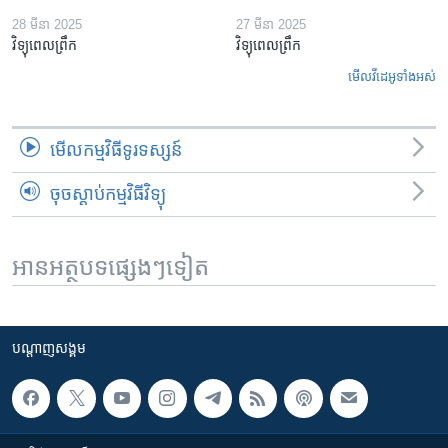
28 មីនា 2025
27 មីនា 2025
វិទ្យុពេលព្រឹក
វិទ្យុពេលព្រឹក
មើល​វីដេអូ​ទាំង​អស់
មើល​កម្មវិធី​ទូរទស្សន៍
ចុចស្តាប់កម្មវិធីវិទ្យុ
អានអត្ថបទផ្សេងៗទៀត
បណ្តាញ​សង្គម