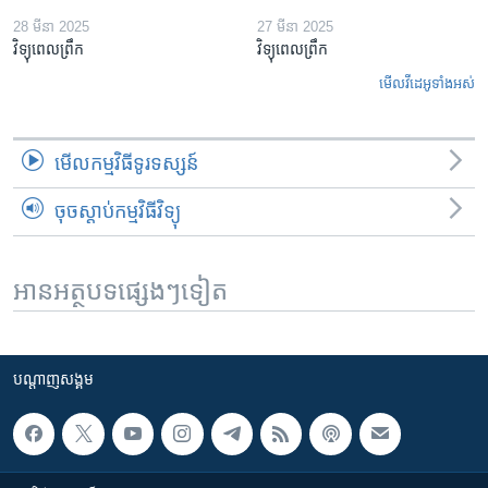
28 មីនា 2025
27 មីនា 2025
វិទ្យុពេលព្រឹក
វិទ្យុពេលព្រឹក
មើល​វីដេអូ​ទាំង​អស់
មើល​កម្មវិធី​ទូរទស្សន៍
ចុចស្តាប់កម្មវិធីវិទ្យុ
អានអត្ថបទផ្សេងៗទៀត
បណ្តាញ​សង្គម