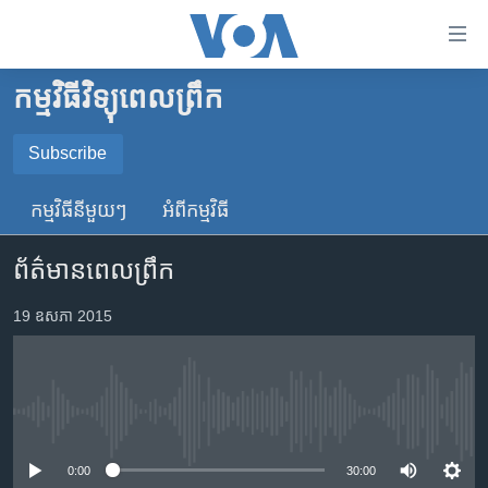
ភ្ជាប់​
ទៅ​
គេហទំព័រ​
កម្មវិធីវិទ្យុពេលព្រឹក
កម្ពុជា
ទាក់ទង
រំលង​
អន្តរជាតិ
Subscribe
និង​
SUBSCRIBE
អាមេរិក
ចូល​
កម្មវិធី​នីមួយៗ
អំពី​កម្មវិធី​
ទៅ​​
ចិន
YouTube Music
ទំព័រ​
ព័ត៌មានពេលព្រឹក
ហេឡូវីអូអេ
ព័ត៌មាន​​
តែ​
កម្ពុជាច្នៃប្រតិដ្ឋ
19 ឧសភា 2015
Spotify
ម្តង
ព្រឹត្តិការណ៍ព័ត៌មាន
រំលង​
ទទួល​​​សេវា​​​ Podcast
និង​
ទូរទស្សន៍ / វីដេអូ​
ចូល​
No media source currently available
វិទ្យុ / ផតខាសថ៍
ទៅ​
ទំព័រ​
កម្មវិធីទាំងអស់
0:00
30:00