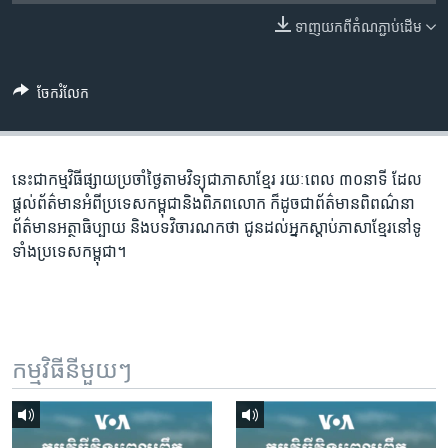
រចនា
សម្ព័ន្ធ​
ទាញ​យក​ពី​តំណភ្ជាប់​ដើម
Khmer English
រំលង​
និង​
បណ្តាញ​សង្គម
ចែករំលែក
ចូល​
ទៅ​
កាន់​
ទំព័រ​
នេះជា​កម្ម​វិធីផ្សាយ​ប្រចាំថ្ងៃ​តាម​វិទ្យុ​ជា​ភាសា​ខ្មែរ​ រយៈ​ពេល​ ៣០​​នាទី ដែល​
ភាសា
ស្វែង​
ផ្តល់​ព័ត៌មាន​អំពី​ប្រទេស​កម្ពុជា​និង​ពិភព​លោក​ ក៏ដូច​​ជា​ព័ត៌មាន​ពិពណ៌នា​
រក
ព័ត៌មាន​អត្ថា​ធិប្បាយ​ និង​បទ​​វិចារណកថា​ ជូន​ដល់​អ្នក​ស្តាប់​ភាសា​ខ្មែរ​នៅ​ទូ
ទាំង​ប្រទេស​កម្ពុជា។
កម្មវិធី​នីមួយៗ