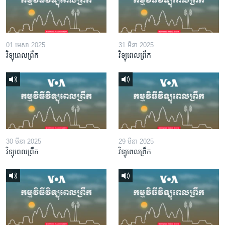
01 មេសា 2025
31 មីនា 2025
វិទ្យុពេលព្រឹក
វិទ្យុពេលព្រឹក
30 មីនា 2025
29 មីនា 2025
វិទ្យុពេលព្រឹក
វិទ្យុពេលព្រឹក